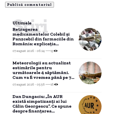
Știri
Ultimele
Retragerea
medicamentelor Colebil și
Panzcebil din farmaciile din
România: explicația
Agenției Naționale a
07 august 2026 - 06:24
13
Medicamentului.
Meteorologii au actualizat
estimările pentru
următoarele 4 săptămâni.
Cum va fi vremea până pe 7
septembrie
07 august 2026 - 05:56
16
Dan Dungaciu: „În AUR
există simpatizanți ai lui
Călin Georgescu”. Ce spune
despre finanțarea