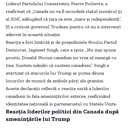
Liderul Partidului Conservator, Pierre Poilievre, a
reafirmat că „Canada nu va fi niciodată statul numărul 51
al SUA”, adăugând că țara sa este „mare și independentă”.
El a criticat guvernul Trudeau pentru că nu a intervenit
adecvat în această situație.
Reacția a fost întărită și de președintele Noului Partid
Democrat, Jagmeet Singh, care a spus: „Nu mai spune
prostii, Donald. Niciun canadian nu vrea să meargă cu
tine. Suntem mândri că suntem canadieni”. Singh a
avertizat că atacurile lui Trump ar putea dăuna
locurilor de muncă de ambele părți ale graniței.
Aceste declarații reflectă o reacție unită a liderilor
canadieni în fața amenințărilor externe, reafirmând
identitatea națională și parteneriatul cu Statele Unite.
Reacția liderilor politici din Canada după
amenințările lui Trump