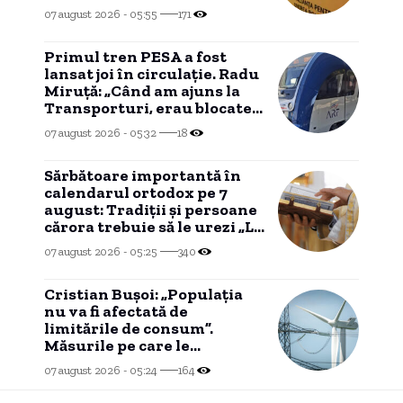
manifestațiilor fostului
07 august 2026 - 05:55
171
candidat
Primul tren PESA a fost
lansat joi în circulație. Radu
Miruță: „Când am ajuns la
Transporturi, erau blocate
între buruieni”
07 august 2026 - 05:32
18
Sărbătoare importantă în
calendarul ortodox pe 7
august: Tradiții și persoane
cărora trebuie să le urezi „La
mulți ani”
07 august 2026 - 05:25
340
Cristian Bușoi: „Populația
nu va fi afectată de
limitările de consum”.
Măsurile pe care le
pregătește Guvernul în
07 august 2026 - 05:24
164
cazul unei agravări a crizei
energetice.