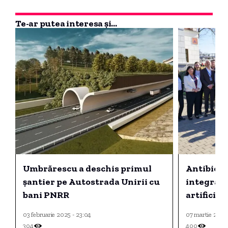
Te-ar putea interesa și...
Umbrărescu a deschis primul
Antibioti
șantier pe Autostrada Unirii cu
integrare
bani PNRR
artificial
03 februarie 2025 - 23:04
07 martie 2025
304
400