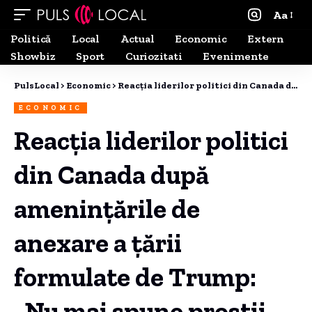
Aa
Politică
Local
Actual
Economic
Extern
Showbiz
Sport
Curiozitati
Evenimente
PulsLocal
>
Economic
>
Reacția liderilor politici din Canada după amenințările de anexare a țării formulate de Trump: „Nu mai spune prostii, Donald!”
ECONOMIC
Reacția liderilor politici
din Canada după
amenințările de
anexare a țării
formulate de Trump:
„Nu mai spune prostii,