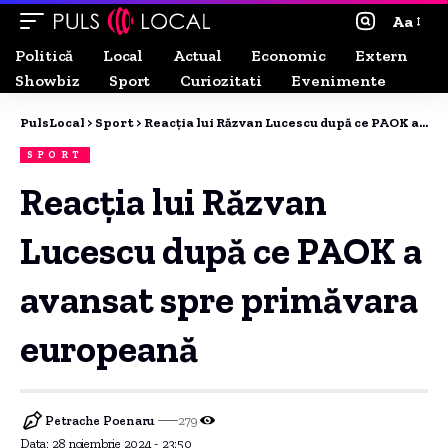
Aa
Politică
Local
Actual
Economic
Extern
Showbiz
Sport
Curiozitati
Evenimente
PulsLocal
>
Sport
>
Reacția lui Răzvan Lucescu după ce PAOK a avansat spre primăvara europeană
SPORT
Reacția lui Răzvan
Lucescu după ce PAOK a
avansat spre primăvara
europeană
Petrache Poenaru
279
Data: 28 noiembrie 2024 - 23:50