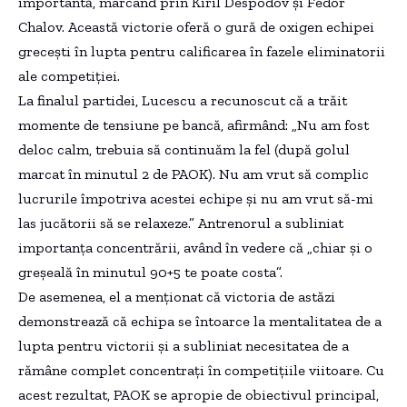
importantă, marcând prin Kiril Despodov și Fedor
Chalov. Această victorie oferă o gură de oxigen echipei
grecești în lupta pentru calificarea în fazele eliminatorii
ale competiției.
La finalul partidei, Lucescu a recunoscut că a trăit
momente de tensiune pe bancă, afirmând: „Nu am fost
deloc calm, trebuia să continuăm la fel (după golul
marcat în minutul 2 de PAOK). Nu am vrut să complic
lucrurile împotriva acestei echipe și nu am vrut să-mi
las jucătorii să se relaxeze.” Antrenorul a subliniat
importanța concentrării, având în vedere că „chiar și o
greșeală în minutul 90+5 te poate costa”.
De asemenea, el a menționat că victoria de astăzi
demonstrează că echipa se întoarce la mentalitatea de a
lupta pentru victorii și a subliniat necesitatea de a
rămâne complet concentrați în competițiile viitoare. Cu
acest rezultat, PAOK se apropie de obiectivul principal,