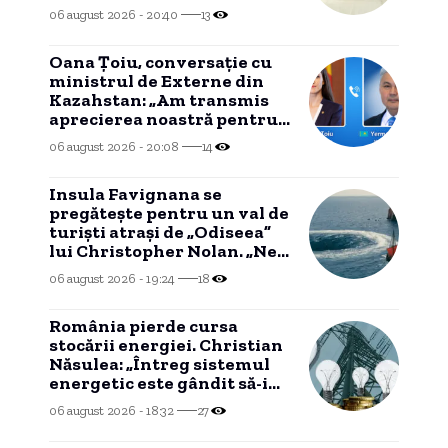
autoritățile
06 august 2026 - 20:40
13
Oana Țoiu, conversație cu
ministrul de Externe din
Kazahstan: „Am transmis
aprecierea noastră pentru
reluarea exporturilor de
06 august 2026 - 20:08
14
țiței”
Insula Favignana se
pregăteşte pentru un val de
turişti atraşi de „Odiseea”
lui Christopher Nolan. „Ne-
ar putea face rău”
06 august 2026 - 19:24
18
România pierde cursa
stocării energiei. Christian
Năsulea: „Întreg sistemul
energetic este gândit să-i
dezavantajeze pe cetățeni”
06 august 2026 - 18:32
27