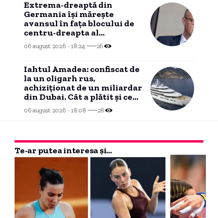
Extrema-dreaptă din
Germania îşi măreşte
avansul în faţa blocului de
centru-dreapta al
cancelarului Friedrich Merz
06 august 2026 - 18:24
26
(sondaj)
Iahtul Amadea: confiscat de
la un oligarh rus,
achiziționat de un miliardar
din Dubai. Cât a plătit și ce
intenționează să facă cu el
06 august 2026 - 18:08
28
noul proprietar.
Te-ar putea interesa și...