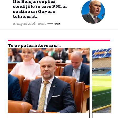
Ilie Bolojan explică
condițiile în care PNL ar
susține un Guvern
tehnocrat.
07 august 2026 - 09:40
53
Te-ar putea interesa și...