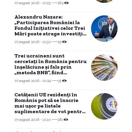
07 august 2026 - 10:55
189
Alexandru Nazare:
„Participarea României la
Fondul Inițiativei celor Trei
Mări poate atrage investiții
private în infrastructură”
07 august 2026 - 10:32
29
Trei ucraineni sunt
cercetați în România pentru
înșelăciune și fals prin
„metoda BNR”, fiind
surprinși în flagrant de
07 august 2026 - 10:24
25
anchetatori.
Cetățenii UE rezidenți în
România pot să se înscrie
mai ușor pe listele
suplimentare de vot pentru
europarlamentare, conform
07 august 2026 - 10:10
281
propunerii AEP.