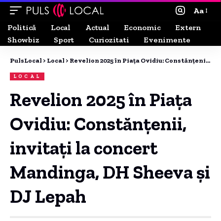
Aa
Politică
Local
Actual
Economic
Extern
Showbiz
Sport
Curiozitati
Evenimente
PulsLocal
>
Local
>
Revelion 2025 în Piața Ovidiu: Constănțenii, invitați la concert Mandinga, DH Sheeva și DJ Lepah
LOCAL
Revelion 2025 în Piața
Ovidiu: Constănțenii,
invitați la concert
Mandinga, DH Sheeva și
DJ Lepah