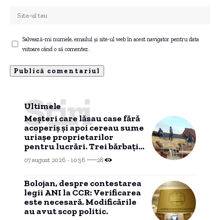
Salvează-mi numele, emailul și site-ul web în acest navigator pentru data
viitoare când o să comentez.
Știri
Ultimele
Meșteri care lăsau case fără
acoperiș și apoi cereau sume
uriașe proprietarilor
pentru lucrări. Trei bărbați,
trimiși în judecată.
07 august 2026 - 10:56
28
Bolojan, despre contestarea
legii ANI la CCR: Verificarea
este necesară. Modificările
au avut scop politic.