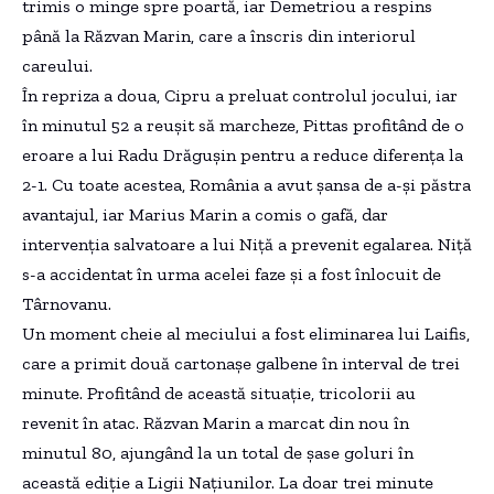
trimis o minge spre poartă, iar Demetriou a respins
până la Răzvan Marin, care a înscris din interiorul
careului.
În repriza a doua, Cipru a preluat controlul jocului, iar
în minutul 52 a reușit să marcheze, Pittas profitând de o
eroare a lui Radu Drăgușin pentru a reduce diferența la
2-1. Cu toate acestea, România a avut șansa de a-și păstra
avantajul, iar Marius Marin a comis o gafă, dar
intervenția salvatoare a lui Niță a prevenit egalarea. Niță
s-a accidentat în urma acelei faze și a fost înlocuit de
Târnovanu.
Un moment cheie al meciului a fost eliminarea lui Laifis,
care a primit două cartonașe galbene în interval de trei
minute. Profitând de această situație, tricolorii au
revenit în atac. Răzvan Marin a marcat din nou în
minutul 80, ajungând la un total de șase goluri în
această ediție a Ligii Națiunilor. La doar trei minute