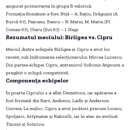
asigurat promovarea în grupa B valorică.
Formația României a fost: Niță – A. Rațiu, Drăgușin (A.
Burcă 67), Pașcanu, Bancu – R. Marin, M. Marin (Fl.
Coman 67), Olaru (Șut 67) – I. Hagi.
Rezumatul meciului: Bîrligea vs. Cipru
Meciul dintre echipele Bîrligea și Cipru a avut loc
recent, sub îndrumarea selecționerului Mircea Lucescu.
Din partea echipei Cipru, antrenorul Sofronis Avgousti a
pregătit o echipă competitivă.
Componența echipelor
În poarta Ciprului s-a aflat Demetriou, iar apărarea a
fost formată din Karo, Andreou, Laifis și Anderson
Correia. La mijloc, Cipru a avut jucători precum Loizou,
Spoljaric, Artymatas și Kakoulli, iar în atac au evoluat
Tzionis și Sotiriou.