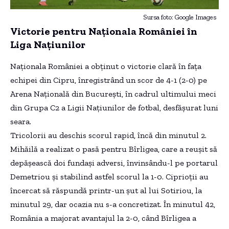
Sursa foto: Google Images
Victorie pentru Naționala României în
Liga Națiunilor
Naționala României a obținut o victorie clară în fața
echipei din Cipru, înregistrând un scor de 4-1 (2-0) pe
Arena Națională din București, în cadrul ultimului meci
din Grupa C2 a Ligii Națiunilor de fotbal, desfășurat luni
seara.
Tricolorii au deschis scorul rapid, încă din minutul 2.
Mihăilă a realizat o pasă pentru Bîrligea, care a reușit să
depășească doi fundași adversi, învinsându-l pe portarul
Demetriou și stabilind astfel scorul la 1-0. Ciprioții au
încercat să răspundă printr-un șut al lui Sotiriou, la
minutul 29, dar ocazia nu s-a concretizat. În minutul 42,
România a majorat avantajul la 2-0, când Bîrligea a