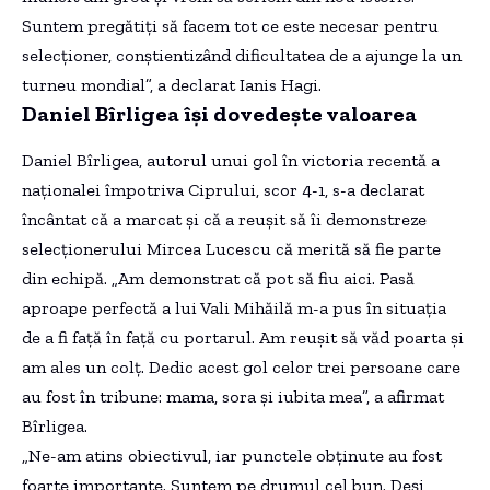
Suntem pregătiți să facem tot ce este necesar pentru
selecționer, conștientizând dificultatea de a ajunge la un
turneu mondial”, a declarat Ianis Hagi.
Daniel Bîrligea își dovedește valoarea
Daniel Bîrligea, autorul unui gol în victoria recentă a
naționalei împotriva Ciprului, scor 4-1, s-a declarat
încântat că a marcat și că a reușit să îi demonstreze
selecționerului Mircea Lucescu că merită să fie parte
din echipă. „Am demonstrat că pot să fiu aici. Pasă
aproape perfectă a lui Vali Mihăilă m-a pus în situația
de a fi față în față cu portarul. Am reușit să văd poarta și
am ales un colț. Dedic acest gol celor trei persoane care
au fost în tribune: mama, sora și iubita mea”, a afirmat
Bîrligea.
„Ne-am atins obiectivul, iar punctele obținute au fost
foarte importante. Suntem pe drumul cel bun. Deși