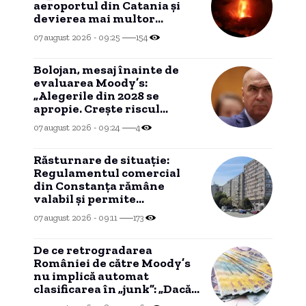
aeroportul din Catania și
devierea mai multor
zboruri.
07 august 2026 - 09:25
154
Bolojan, mesaj înainte de
evaluarea Moody’s:
„Alegerile din 2028 se
apropie. Crește riscul
recăderii în populism și
07 august 2026 - 09:24
4
risipă”
Răsturnare de situație:
Regulamentul comercial
din Constanța rămâne
valabil și permite
funcționarea barurilor la
07 august 2026 - 09:11
173
parterul blocurilor fără
acordul vecinilor.
De ce retrogradarea
României de către Moody’s
nu implică automat
clasificarea în „junk”: „Dacă
contrazice Fitch, apare un