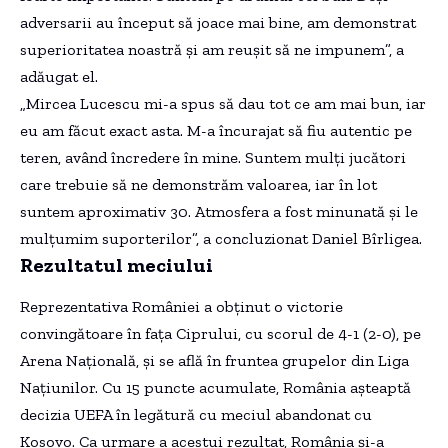
adversarii au început să joace mai bine, am demonstrat
superioritatea noastră și am reușit să ne impunem”, a
adăugat el.
„Mircea Lucescu mi-a spus să dau tot ce am mai bun, iar
eu am făcut exact asta. M-a încurajat să fiu autentic pe
teren, având încredere în mine. Suntem mulți jucători
care trebuie să ne demonstrăm valoarea, iar în lot
suntem aproximativ 30. Atmosfera a fost minunată și le
mulțumim suporterilor”, a concluzionat Daniel Bîrligea.
Rezultatul meciului
Reprezentativa României a obținut o victorie
convingătoare în fața Ciprului, cu scorul de 4-1 (2-0), pe
Arena Națională, și se află în fruntea grupelor din Liga
Națiunilor. Cu 15 puncte acumulate, România așteaptă
decizia UEFA în legătură cu meciul abandonat cu
Kosovo. Ca urmare a acestui rezultat, România și-a