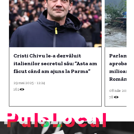
Cristi Chivu le-a dezvăluit
Parlamen
italienilor secretul său: ”Asta am
aprobat u
făcut când am ajuns la Parma”
milioane 
România, 
29 mai 2025 - 12:24
din 2025.
162
08 iulie 2026 -
78
PulsLocal