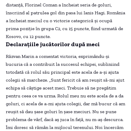
distanță, Florinel Coman a încheiat seria de goluri,
înscriind al patrulea gol din pasa lui Ianis Hagi. România
a încheiat meciul cu o victorie categorică și ocupă
prima poziție în grupa C2, cu 15 puncte, fiind urmată de
Kosovo, cu 12 puncte.
Declarațiile jucătorilor după meci
Răzvan Marin a comentat victoria, exprimându-și
bucuria că a contribuit la succesul echipei, subliniind
totodată că rolul său principal este acela de a-și ajuta
colegii să marcheze. „Sunt fericit că am reușit să-mi ajut
echipa să câștige acest meci. Trebuie să ne pregătim
pentru ceea ce va urma. Rolul meu nu este acela de a da
goluri, ci acela de a-mi ajuta colegii, dar mă bucur că am
reușit să dau șase goluri în șase meciuri. Nu se pune
problema de vârf, dacă aș juca în față, nu m-aș descurca.
Îmi doresc să rămân la mijlocul terenului. Noi încercăm