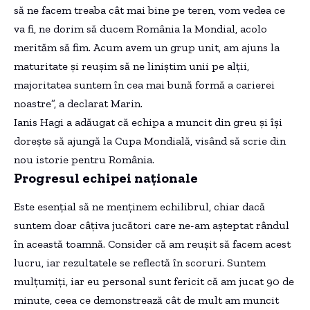
să ne facem treaba cât mai bine pe teren, vom vedea ce
va fi, ne dorim să ducem România la Mondial, acolo
merităm să fim. Acum avem un grup unit, am ajuns la
maturitate și reușim să ne liniștim unii pe alții,
majoritatea suntem în cea mai bună formă a carierei
noastre”, a declarat Marin.
Ianis Hagi a adăugat că echipa a muncit din greu și își
dorește să ajungă la Cupa Mondială, visând să scrie din
nou istorie pentru România.
Progresul echipei naționale
Este esențial să ne menținem echilibrul, chiar dacă
suntem doar câțiva jucători care ne-am așteptat rândul
în această toamnă. Consider că am reușit să facem acest
lucru, iar rezultatele se reflectă în scoruri. Suntem
mulțumiți, iar eu personal sunt fericit că am jucat 90 de
minute, ceea ce demonstrează cât de mult am muncit