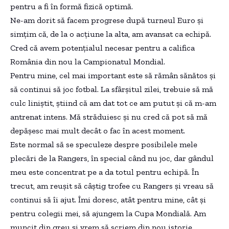
pentru a fi în formă fizică optimă.
Ne-am dorit să facem progrese după turneul Euro și
simțim că, de la o acțiune la alta, am avansat ca echipă.
Cred că avem potențialul necesar pentru a califica
România din nou la Campionatul Mondial.
Pentru mine, cel mai important este să rămân sănătos și
să continui să joc fotbal. La sfârșitul zilei, trebuie să mă
culc liniștit, știind că am dat tot ce am putut și că m-am
antrenat intens. Mă străduiesc și nu cred că pot să mă
depășesc mai mult decât o fac în acest moment.
Este normal să se speculeze despre posibilele mele
plecări de la Rangers, în special când nu joc, dar gândul
meu este concentrat pe a da totul pentru echipă. În
trecut, am reușit să câștig trofee cu Rangers și vreau să
continui să îi ajut. Îmi doresc, atât pentru mine, cât și
pentru colegii mei, să ajungem la Cupa Mondială. Am
muncit din greu și vrem să scriem din nou istorie.