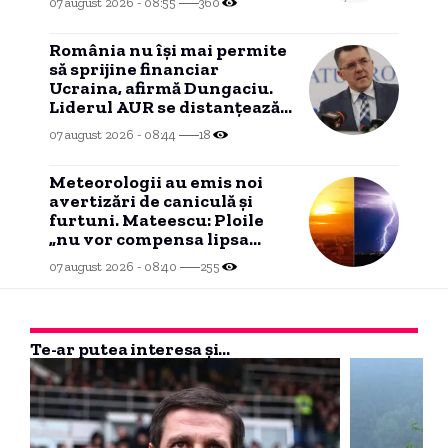
07 august 2026 - 08:55
360
split rating”
România nu își mai permite
să sprijine financiar
Ucraina, afirmă Dungaciu.
Liderul AUR se distanțează
de discursul lui Simion.
07 august 2026 - 08:44
18
Meteorologii au emis noi
avertizări de caniculă și
furtuni. Mateescu: Ploile
„nu vor compensa lipsa
acută” de apă
07 august 2026 - 08:40
255
Te-ar putea interesa și...