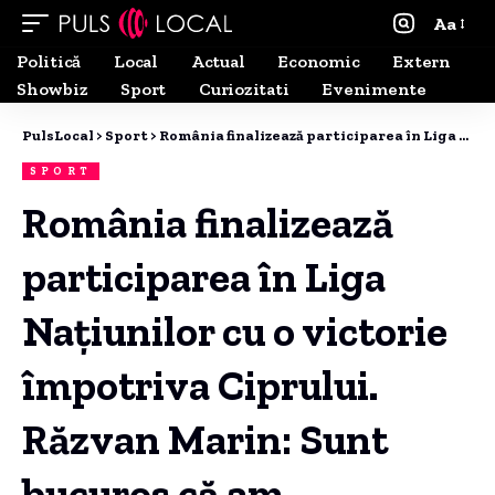
Aa
Politică
Local
Actual
Economic
Extern
Showbiz
Sport
Curiozitati
Evenimente
PulsLocal
>
Sport
>
România finalizează participarea în Liga Națiunilor cu o victorie împotriva Ciprului. Răzvan Marin: Sunt bucuros că am contribuit la succesul echipei.
SPORT
România finalizează
participarea în Liga
Națiunilor cu o victorie
împotriva Ciprului.
Răzvan Marin: Sunt
bucuros că am