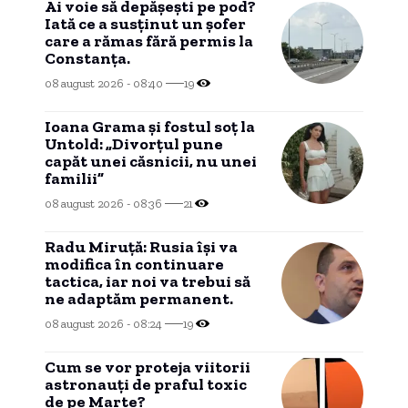
Ai voie să depășești pe pod?
Iată ce a susținut un șofer
care a rămas fără permis la
Constanța.
08 august 2026 - 08:40
19
Ioana Grama și fostul soț la
Untold: „Divorțul pune
capăt unei căsnicii, nu unei
familii”
08 august 2026 - 08:36
21
Radu Miruță: Rusia își va
modifica în continuare
tactica, iar noi va trebui să
ne adaptăm permanent.
08 august 2026 - 08:24
19
Cum se vor proteja viitorii
astronauți de praful toxic
de pe Marte?