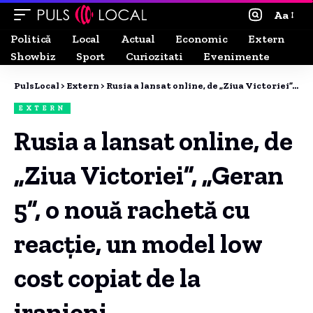
Aa
Politică
Local
Actual
Economic
Extern
Showbiz
Sport
Curiozitati
Evenimente
PulsLocal
>
Extern
>
Rusia a lansat online, de „Ziua Victoriei”, „Geran 5”, o nouă rachetă cu reacție, un model low cost copiat de la iranieni.
EXTERN
Rusia a lansat online, de
„Ziua Victoriei”, „Geran
5”, o nouă rachetă cu
reacție, un model low
cost copiat de la
iranieni.