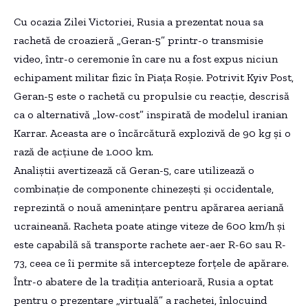
Cu ocazia Zilei Victoriei, Rusia a prezentat noua sa
rachetă de croazieră „Geran-5” printr-o transmisie
video, într-o ceremonie în care nu a fost expus niciun
echipament militar fizic în Piața Roșie. Potrivit Kyiv Post,
Geran-5 este o rachetă cu propulsie cu reacție, descrisă
ca o alternativă „low-cost” inspirată de modelul iranian
Karrar. Aceasta are o încărcătură explozivă de 90 kg și o
rază de acțiune de 1.000 km.
Analiștii avertizează că Geran-5, care utilizează o
combinație de componente chinezești și occidentale,
reprezintă o nouă amenințare pentru apărarea aeriană
ucraineană. Racheta poate atinge viteze de 600 km/h și
este capabilă să transporte rachete aer-aer R-60 sau R-
73, ceea ce îi permite să intercepteze forțele de apărare.
Într-o abatere de la tradiția anterioară, Rusia a optat
pentru o prezentare „virtuală” a rachetei, înlocuind