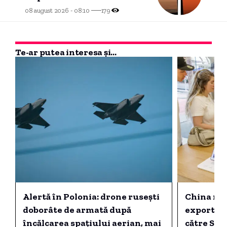
08 august 2026 - 08:10
179
Te-ar putea interesa și...
Alertă în Polonia: drone rusești
China nu 
doborâte de armată după
exportat
încălcarea spațiului aerian, mai
către SUA