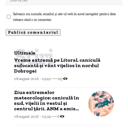
Salvează-mi numele, emailul și site-ul web în acest navigator pentru data
viitoare când o să comentez.
Știri
Ultimele
Vreme extremă pe Litoral, caniculă
sufocantă și vânt vijelios în nordul
Dobrogei
08 august 2026 - 09:40
213
Ziua extremelor
meteorologice: caniculă în
sud, vijelii în vestul și
centrul țării. ANM a emis
trei coduri galbene HARTĂ
08 august 2026 - 09:24
6