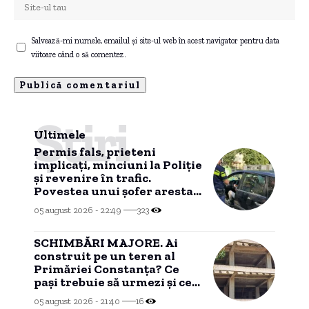
Salvează-mi numele, emailul și site-ul web în acest navigator pentru data
viitoare când o să comentez.
Știri
Ultimele
Permis fals, prieteni
implicați, minciuni la Poliție
și revenire în trafic.
Povestea unui șofer arestat
la Constanța.
05 august 2026 - 22:49
323
SCHIMBĂRI MAJORE. Ai
construit pe un teren al
Primăriei Constanța? Ce
pași trebuie să urmezi și ce
costuri implică
05 august 2026 - 21:40
16