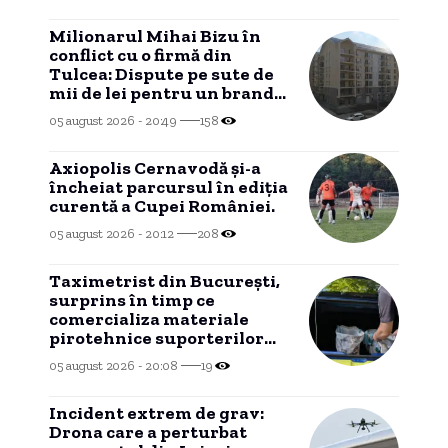
Milionarul Mihai Bizu în
conflict cu o firmă din
Tulcea: Dispute pe sute de
mii de lei pentru un brand
imobiliar, blocate într-un
05 august 2026 - 20:49
158
conflict de competență.
Axiopolis Cernavodă și-a
încheiat parcursul în ediția
curentă a Cupei României.
05 august 2026 - 20:12
208
Taximetrist din București,
surprins în timp ce
comercializa materiale
pirotehnice suporterilor
israelieni pentru meciul de
05 august 2026 - 20:08
19
la Ploiești
Incident extrem de grav:
Drona care a perturbat