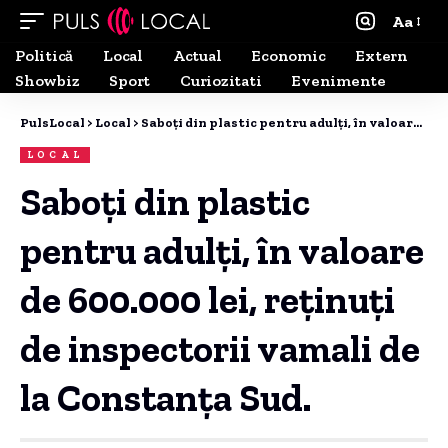
Aa
Politică
Local
Actual
Economic
Extern
Showbiz
Sport
Curiozitati
Evenimente
PulsLocal
>
Local
>
Saboţi din plastic pentru adulţi, în valoare de 600.000 lei, reţinuţi de inspectorii vamali de la Constanța Sud.
LOCAL
Saboţi din plastic
pentru adulţi, în valoare
de 600.000 lei, reţinuţi
de inspectorii vamali de
la Constanța Sud.