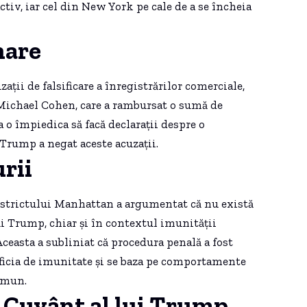
ctiv, iar cel din New York pe cale de a se încheia
nare
ații de falsificare a înregistrărilor comerciale,
u, Michael Cohen, care a rambursat o sumă de
 o împiedica să facă declarații despre o
 Trump a negat aceste acuzații.
rii
districtului Manhattan a argumentat că nu există
i Trump, chiar și în contextul imunității
ceasta a subliniat că procedura penală a fost
ficia de imunitate și se baza pe comportamente
imun.
 Cuvânt al lui Trump