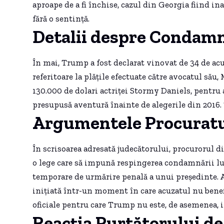
aproape de a fi închise, cazul din Georgia fiind ina
fără o sentință.
Detalii despre Condam
În mai, Trump a fost declarat vinovat de 34 de acuz
referitoare la plățile efectuate către avocatul să
130.000 de dolari actriței Stormy Daniels, pentru a
presupusă aventură înainte de alegerile din 2016.
Argumentele Procuratu
În scrisoarea adresată judecătorului, procurorul 
o lege care să impună respingerea condamnării lu
temporare de urmărire penală a unui președinte. A
inițiată într-un moment în care acuzatul nu bene
oficiale pentru care Trump nu este, de asemenea, 
Reacția Purtătorului de