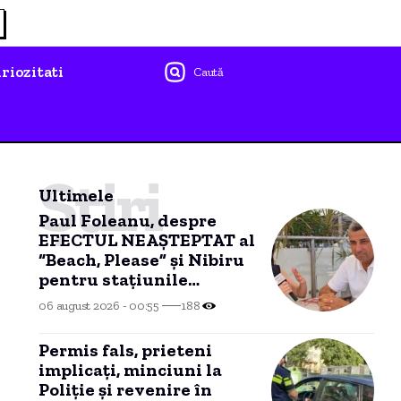
riozitati
Caută
Știri
Ultimele
Paul Foleanu, despre
EFECTUL NEAȘTEPTAT al
“Beach, Please” și Nibiru
pentru stațiunile
MANGALIEI
06 august 2026 - 00:55
188
Permis fals, prieteni
implicați, minciuni la
Poliție și revenire în