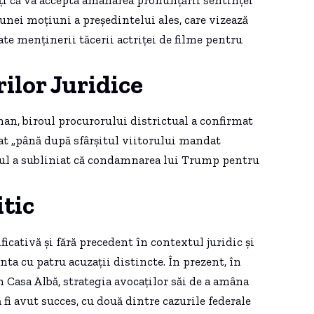
nei moțiuni a președintelui ales, care vizează
ate menținerii tăcerii actriței de filme pentru
ilor Juridice
han, biroul procurorului districtual a confirmat
at „până după sfârșitul viitorului mandat
orul a subliniat că condamnarea lui Trump pentru
itic
ativă și fără precedent în contextul juridic și
ta cu patru acuzații distincte. În prezent, în
n Casa Albă, strategia avocaților săi de a amâna
 fi avut succes, cu două dintre cazurile federale