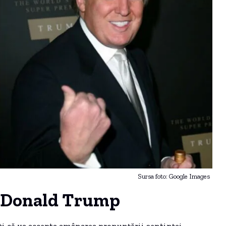
Sursa foto: Google Images
i Donald Trump
i că va accepta amânarea pronunțării sentinței