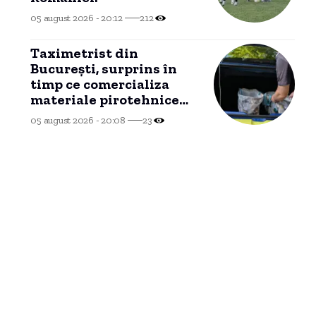
05 august 2026 - 20:12
212
Taximetrist din
București, surprins în
timp ce comercializa
materiale pirotehnice
suporterilor israelieni
05 august 2026 - 20:08
23
pentru meciul de la
Ploiești