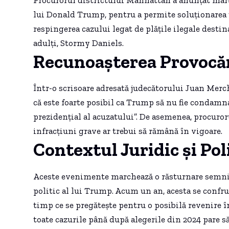
lui Donald Trump, pentru a permite soluționarea u
respingerea cazului legat de plățile ilegale destin
adulți, Stormy Daniels.
Recunoașterea Provocăr
Într-o scrisoare adresată judecătorului Juan Merc
că este foarte posibil ca Trump să nu fie condamn
prezidențial al acuzatului”. De asemenea, procur
infracțiuni grave ar trebui să rămână în vigoare.
Contextul Juridic și Pol
Aceste evenimente marchează o răsturnare semnific
politic al lui Trump. Acum un an, acesta se confrun
timp ce se pregătește pentru o posibilă revenire î
toate cazurile până după alegerile din 2024 pare să