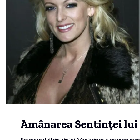
Amânarea Sentinței lu
Procurorul districtului Manhattan a anunțat marț