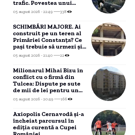
trafic. Povestea unui
șofer arestat la
05 august 2026 - 22:49
338
Constanța.
SCHIMBĂRI MAJORE. Ai
construit pe un teren al
Primăriei Constanța? Ce
pași trebuie să urmezi și
ce costuri implică
05 august 2026 - 21:40
22
Milionarul Mihai Bizu în
conflict cu o firmă din
Tulcea: Dispute pe sute
de mii de lei pentru un
brand imobiliar, blocate
05 august 2026 - 20:49
166
într-un conflict de
competență.
Axiopolis Cernavodă și-a
încheiat parcursul în
ediția curentă a Cupei
României.