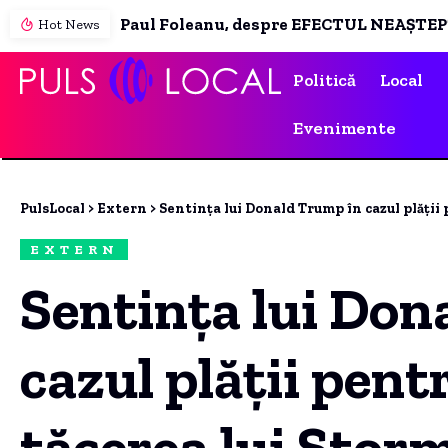
Hot News
Politică
Local
Evenimente
PulsLocal
>
Extern
>
Sentința lui Donald Trump în cazul plății pentru a 
EXTERN
Sentința lui Don
cazul plății pent
tăcerea lui Storm