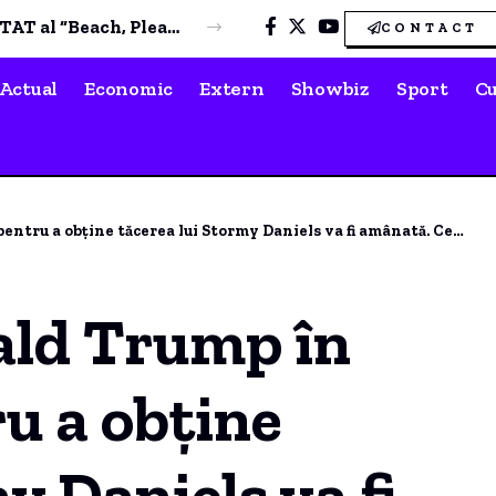
Permis fals, prieteni implicați, minciuni la Poliție și revenire în trafic. Povestea unui șofer arestat la Constanța.
CONTACT
Actual
Economic
Extern
Showbiz
Sport
Cu
obține tăcerea lui Stormy Daniels va fi amânată. Ce a declarat procurorul.
ald Trump în
ru a obține
y Daniels va fi