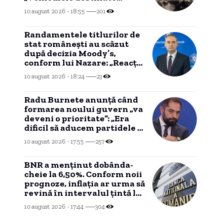
Armatei Române au
10 august 2026 - 18:55
201
eticheta «Fabricat în
România»”
Randamentele titlurilor de
stat românești au scăzut
după decizia Moody’s,
conform lui Nazare: „Reacția
piețelor a fost una
10 august 2026 - 18:24
23
favorabilă”
Radu Burnete anunță când
formarea noului guvern „va
deveni o prioritate”: „Era
dificil să aducem partidele la
masă”
10 august 2026 - 17:55
257
BNR a menținut dobânda-
cheie la 6,50%. Conform noii
prognoze, inflația ar urma să
revină în intervalul țintă la
finalul lui 2027.
10 august 2026 - 17:44
304