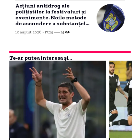
Acțiuni antidrog ale
polițiștilor la festivaluri și
evenimente. Noile metode
de ascundere a substanțelor
interzise.
10 august 2026 - 17:24
24
Te-ar putea interesa și...