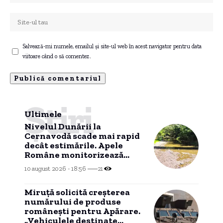
Salvează-mi numele, emailul și site-ul web în acest navigator pentru data
viitoare când o să comentez.
Știri
Ultimele
Nivelul Dunării la
Cernavodă scade mai rapid
decât estimările. Apele
Române monitorizează
situația.
10 august 2026 - 18:56
21
Miruță solicită creșterea
numărului de produse
românești pentru Apărare.
„Vehiculele destinate