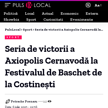
Aa
Politică
Local
Actual
Economic
Extern
Showbiz
Sport
Curiozitati
Evenimente
PulsLocal
>
Sport
>
Seria de victorii a Axiopolis Cernavodă la Festivalul de Baschet de la Costinești
SPORT
Seria de victorii a
Axiopolis Cernavodă la
Festivalul de Baschet de
la Costinești
Petrache Poenaru
142
Data: 6 iulie 2025 - 22:56