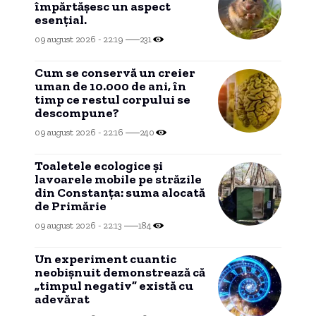
împărtășesc un aspect
esențial.
09 august 2026 - 22:19
231
Cum se conservă un creier
uman de 10.000 de ani, în
timp ce restul corpului se
descompune?
09 august 2026 - 22:16
240
Toaletele ecologice și
lavoarele mobile pe străzile
din Constanța: suma alocată
de Primărie
09 august 2026 - 22:13
184
Un experiment cuantic
neobișnuit demonstrează că
„timpul negativ” există cu
adevărat