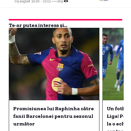
09 august 2026 - 22:12
164
Te-ar putea interesa și...
Promisiunea lui Raphinha către
Un fotbal
fanii Barcelonei pentru sezonul
Liga! Pe u
următor
la o echi