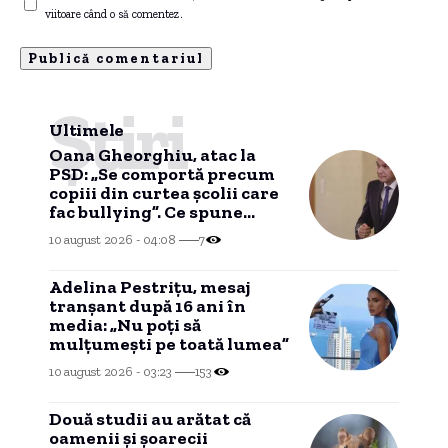
viitoare când o să comentez.
Știri
Ultimele
Oana Gheorghiu, atac la
PSD: „Se comportă precum
copiii din curtea școlii care
fac bullying”. Ce spune
despre alegerile anticipate
10 august 2026 - 04:08
7
Adelina Pestrițu, mesaj
tranșant după 16 ani în
media: „Nu poți să
mulțumești pe toată lumea”
10 august 2026 - 03:23
153
Două studii au arătat că
oamenii și șoarecii