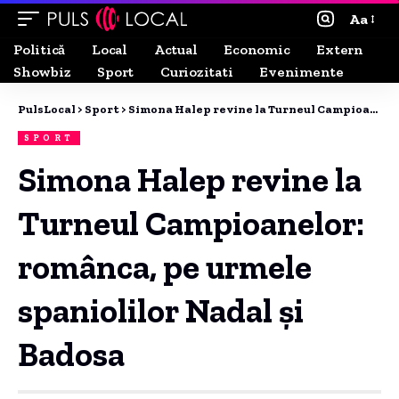
Aa
Politică
Local
Actual
Economic
Extern
Showbiz
Sport
Curiozitati
Evenimente
PulsLocal
>
Sport
>
Simona Halep revine la Turneul Campioanelor: românca, pe urmele spaniolilor Nadal și Badosa
SPORT
Simona Halep revine la
Turneul Campioanelor:
românca, pe urmele
spaniolilor Nadal și
Badosa