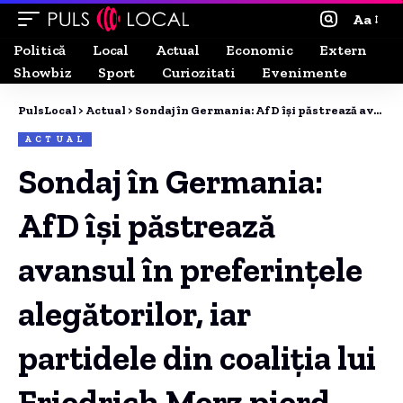
Aa
Politică
Local
Actual
Economic
Extern
Showbiz
Sport
Curiozitati
Evenimente
PulsLocal
>
Actual
>
Sondaj în Germania: AfD își păstrează avansul în preferințele alegătorilor, iar partidele din coaliția lui Friedrich Merz pierd susținere.
ACTUAL
Sondaj în Germania:
AfD își păstrează
avansul în preferințele
alegătorilor, iar
partidele din coaliția lui
Friedrich Merz pierd