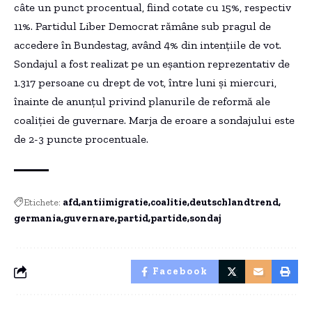
câte un punct procentual, fiind cotate cu 15%, respectiv
11%. Partidul Liber Democrat rămâne sub pragul de
accedere în Bundestag, având 4% din intențiile de vot.
Sondajul a fost realizat pe un eșantion reprezentativ de
1.317 persoane cu drept de vot, între luni și miercuri,
înainte de anunțul privind planurile de reformă ale
coaliției de guvernare. Marja de eroare a sondajului este
de 2-3 puncte procentuale.
Etichete:
afd
antiimigratie
coalitie
deutschlandtrend
germania
guvernare
partid
partide
sondaj
Facebook