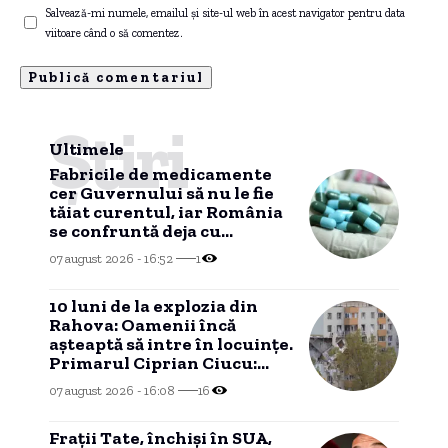
Salvează-mi numele, emailul și site-ul web în acest navigator pentru data
viitoare când o să comentez.
Știri
Ultimele
Fabricile de medicamente
cer Guvernului să nu le fie
tăiat curentul, iar România
se confruntă deja cu
probleme în aprovizionare.
07 august 2026 - 16:52
1
10 luni de la explozia din
Rahova: Oamenii încă
așteaptă să intre în locuințe.
Primarul Ciprian Ciucu:
„Am comandat o expertiză”
07 august 2026 - 16:08
16
Frații Tate, închiși în SUA,