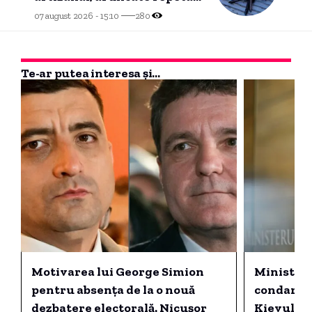
pe partea carosabilă
07 august 2026 - 15:10
280
Te-ar putea interesa și...
Motivarea lui George Simion
Minister
pentru absența de la o nouă
condamnă
dezbatere electorală. Nicușor
Kievului,