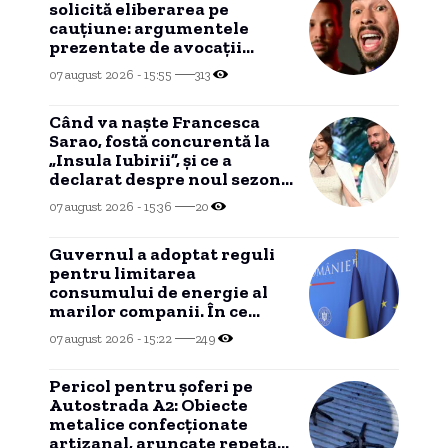
solicită eliberarea pe
cauțiune: argumentele
prezentate de avocații
influencerilor
07 august 2026 - 15:55
313
Când va naște Francesca
Sarao, fostă concurentă la
„Insula Iubirii”, și ce a
declarat despre noul sezon
al emisiunii de la Antena 1:
07 august 2026 - 15:36
20
„Sunt sinceră”
Guvernul a adoptat reguli
pentru limitarea
consumului de energie al
marilor companii. În ce
condiții poate interveni
07 august 2026 - 15:22
249
Transelectrica?
Pericol pentru şoferi pe
Autostrada A2: Obiecte
metalice confecţionate
artizanal, aruncate repetat