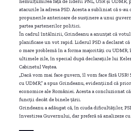
nemulțumirea față de liderii PNL, USR și UDMR, pe
atacurile la adresa PSD. Acesta a subliniat că s-au 
propunerile anterioare de susținere a unui guver
partea partenerilor politici.
În cadrul întâlnirii, Grindeanu a anunțat că votul
planificase un vot rapid. Liderul PSD a declarat c
o mare problemă în a forma majorități cu UDMR,
ultimele zile, în special după declarațiile lui Ke
Cabinetul Veștea.
„Dacă vom mai face guvern, îl vom face fără USR!
cu UDMR,” a spus Grindeanu, evidențiind că prio
economice ale României. Acesta a concluzionat c
funcții decât de binele țării.
Grindeanu a adăugat că, în ciuda dificultăților, PS
învestirea Guvernului, dar preferă să analizeze cu a