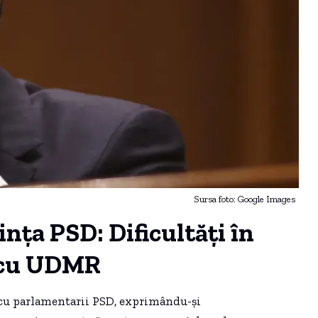
Sursa foto: Google Images
nța PSD: Dificultăți în
r cu UDMR
i cu parlamentarii PSD, exprimându-și