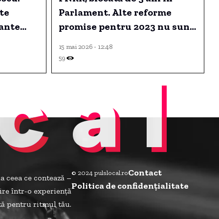
ste
Parlament. Alte reforme
iante
promise pentru 2023 nu sunt
e.
încă finalizate.
15 mai 2026 - 12:48
59
cal
Contact
© 2024 pulslocal.ro
la ceea ce contează –
Politica de confidenţialitate
ire într-o experiență
ită pentru ritmul tău.