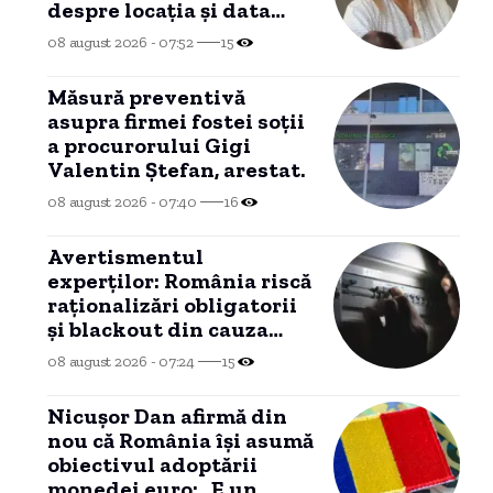
despre locația și data
botezului
08 august 2026 - 07:52
15
Măsură preventivă
asupra firmei fostei soții
a procurorului Gigi
Valentin Ștefan, arestat.
08 august 2026 - 07:40
16
Avertismentul
experților: România riscă
raționalizări obligatorii
și blackout din cauza
lipsei investițiilor. Apel
08 august 2026 - 07:24
15
către ANRE
Nicușor Dan afirmă din
nou că România își asumă
obiectivul adoptării
monedei euro: „E un