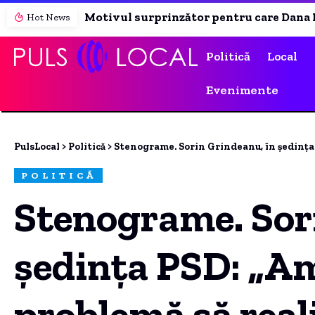
Motivul surprinzător pentru care Dana Rogoz refuză să călătorească cu avionul în vacanțe. Activitățile copiilor ei în tren.
Hot News
Politică
Local
Evenimente
PulsLocal
>
Politică
>
Stenograme. Sorin Grindeanu, în ședința
POLITICĂ
Stenograme. Sor
ședința PSD: „A
problemă să real