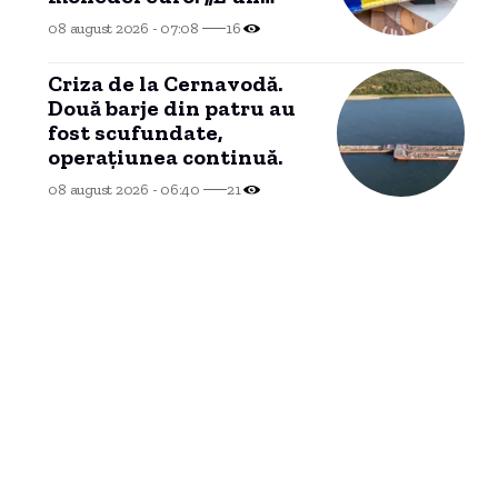
proces de durată care
08 august 2026 - 07:08
16
trebuie prioritizat”
Criza de la Cernavodă.
Două barje din patru au
fost scufundate,
operațiunea continuă.
08 august 2026 - 06:40
21