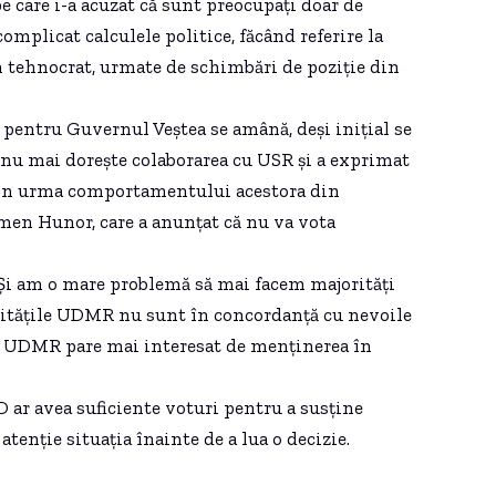
 care i-a acuzat că sunt preocupați doar de
complicat calculele politice, făcând referire la
n tehnocrat, urmate de schimbări de poziție din
 pentru Guvernul Veștea se amână, deși inițial se
ă nu mai dorește colaborarea cu USR și a exprimat
 în urma comportamentului acestora din
lemen Hunor, care a anunțat că nu va vota
 Și am o mare problemă să mai facem majorități
ritățile UDMR nu sunt în concordanță cu nevoile
ă UDMR pare mai interesat de menținerea în
D ar avea suficiente voturi pentru a susține
tenție situația înainte de a lua o decizie.