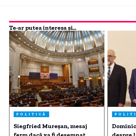
Te-ar putea interesa și...
POLITICĂ
POLIT
Siegfried Mureșan, mesaj
Dominic 
ferm dacă va fi desemnat
despre l