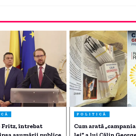
ICĂ
POLITICĂ
Fritz, întrebat
Cum arată „campania 
ipsa asumării publice
lei” a lui Călin Georg