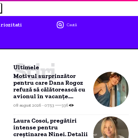
riozitati
Caută
Știri
Ultimele
Motivul surprinzător
pentru care Dana Rogoz
refuză să călătorească cu
avionul în vacanțe.
Activitățile copiilor ei în
08 august 2026 - 07:53
336
tren.
Laura Cosoi, pregătiri
intense pentru
creștinarea Ninei. Detalii