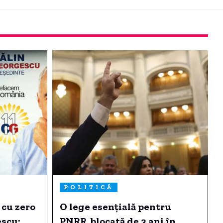
POLITICĂ
cu zero
O lege esențială pentru
escu:
PNRR, blocată de 3 ani în