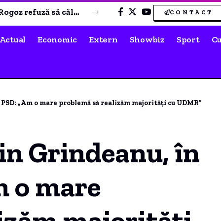
Laura Cosoi, pregătiri intense pentru creștinarea Ninei. Detalii despre locația și data botezului
CONTACT
Actual
Economic
Extern
Showbiz
Sport
Cu
 PSD: „Am o mare problemă să realizăm majorități cu UDMR”
in Grindeanu, în
m o mare
izăm majorități