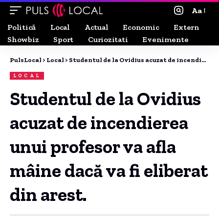
Aa
Politică
Local
Actual
Economic
Extern
Showbiz
Sport
Curiozitati
Evenimente
PulsLocal
>
Local
>
Studentul de la Ovidius acuzat de incendierea unui profesor va afla mâine dacă va fi eliberat din arest.
LOCAL
Studentul de la Ovidius
acuzat de incendierea
unui profesor va afla
mâine dacă va fi eliberat
din arest.