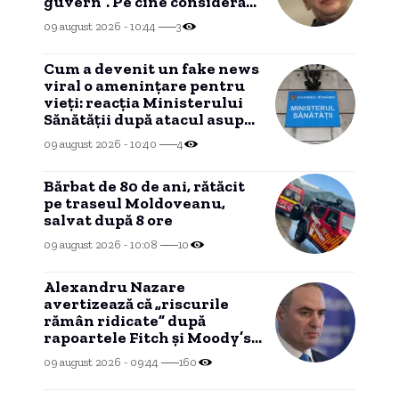
guvern”. Pe cine consideră
că ar putea fi premier
09 august 2026 - 10:44
3
Cum a devenit un fake news
viral o amenințare pentru
vieți: reacția Ministerului
Sănătății după atacul asupra
ambulanței din Cluj
09 august 2026 - 10:40
4
Bărbat de 80 de ani, rătăcit
pe traseul Moldoveanu,
salvat după 8 ore
09 august 2026 - 10:08
10
Alexandru Nazare
avertizează că „riscurile
rămân ridicate” după
rapoartele Fitch și Moody’s:
„Nu a fost o perioadă simplă”
09 august 2026 - 09:44
160