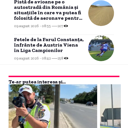
Pistă de avioane pe o
autostradă din România și
situațiile în care va putea fi
folosită de aeronave pentru
aterizare.
09 august 2026 - 08:55
207
Fetele de la Farul Constanța,
înfrânte de Austria Viena
în Liga Campionilor
09 august 2026 - 08:42
258
Te-ar putea interesa și...