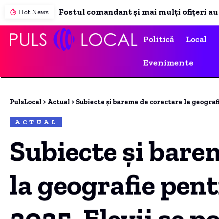
Hot News
Politică
Local
Evenimente
PulsLocal
>
Actual
>
Subiecte și bareme de corectare la geografie pen
ACTUAL
Subiecte și bare
la geografie pen
2025. Elevii se p