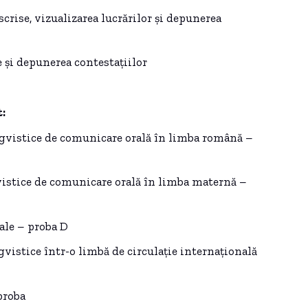
scrise, vizualizarea lucrărilor și depunerea
e și depunerea contestațiilor
:
gvistice de comunicare orală în limba română –
istice de comunicare orală în limba maternă –
ale – proba D
vistice într-o limbă de circulație internațională
proba