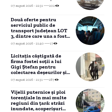
07 august 2026 - 22:31
202
Două oferte pentru
serviciul public de
transport județean LOT
3, dintre care una a fost
declarată INADMISIBILĂ
07 august 2026 - 21:40
17
Licitația câștigată de
firma fostei soții a lui
Gigi Ștefan pentru
colectarea deșeurilor și
reciclare a ajuns în
07 august 2026 - 21:31
287
instanță
Vijelii puternice și ploi
torențiale în mai multe
regiuni din țară: străzi
inundate, acoperișuri