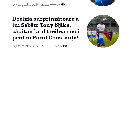
smulse și zeci de mașini
07 august 2026 - 21:24
17
avariate
Decizia surprinzătoare a
lui Sabău: Tony Njike,
căpitan la al treilea meci
pentru Farul Constanța!
07 august 2026 - 21:11
246