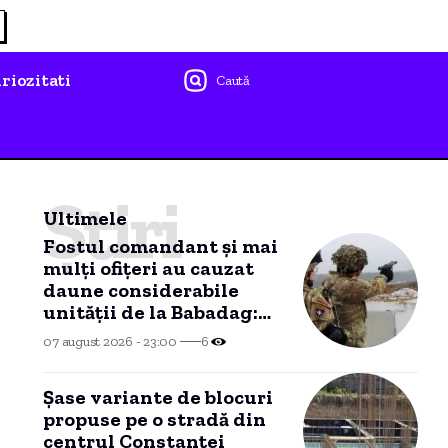
riozitati
Caută
Știri
Ultimele
Fostul comandant și mai
mulți ofițeri au cauzat
daune considerabile
unității de la Babadag:
paguba NU mai poate fi
07 august 2026 - 23:00
6
recuperată dintr-un
motiv HALUCINANT!
Șase variante de blocuri
propuse pe o stradă din
centrul Constanței