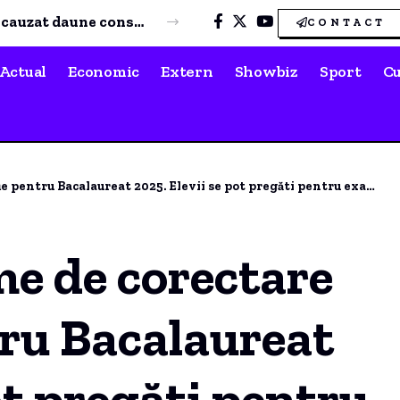
Șase variante de blocuri propuse pe o stradă din centrul Constanței
CONTACT
Actual
Economic
Extern
Showbiz
Sport
Cu
tru Bacalaureat 2025. Elevii se pot pregăti pentru examenul de vară.
me de corectare
tru Bacalaureat
ot pregăti pentru