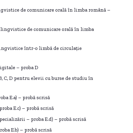
ngvistice de comunicare orală în limba română –
 lingvistice de comunicare orală în limba
ngvistice într-o limbă de circulație
igitale – proba D
, C, D pentru elevii cu burse de studiu în
oba E.a) – probă scrisă
proba E.c) – probă scrisă
specializării – proba E.d) – probă scrisă
roba E.b) – probă scrisă