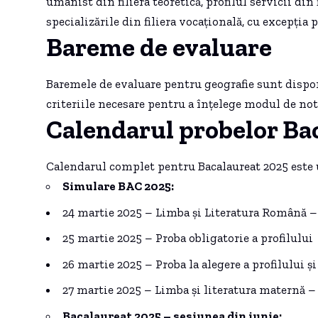
umanist din filiera teoretică, profilul servicii din 
specializările din filiera vocațională, cu excepția p
Bareme de evaluare
Baremele de evaluare pentru geografie sunt dispon
criteriile necesare pentru a înțelege modul de not
Calendarul probelor Ba
Calendarul complet pentru Bacalaureat 2025 este 
Simulare BAC 2025:
24 martie 2025 – Limba și Literatura Română –
25 martie 2025 – Proba obligatorie a profilului
26 martie 2025 – Proba la alegere a profilului și
27 martie 2025 – Limba și literatura maternă –
Bacalaureat 2025 – sesiunea din iunie: