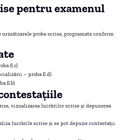
rise pentru examenul
e următoarele probe scrise, programate conform
ate
oba E.c)
cializării – proba E.d)
ba E.b)
 contestațiile
rise, vizualizarea lucrărilor scrise și depunerea
liza lucrările scrise și se pot depune contestații.