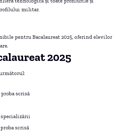
filiera tehnologică și toate profilurile și
rofilului militar.
ibile pentru Bacalaureat 2025, oferind elevilor
are.
calaureat 2025
următorul:
 proba scrisă
 specializării
 proba scrisă