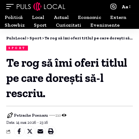
Aa
Politică
Local
Actual
Economic
Extern
Showbiz
Sport
Curiozitati
Evenimente
PulsLocal
>
Sport
>
Te rog să îmi oferi titlul pe care dorești să-l rescriu.
SPORT
Te rog să îmi oferi titlul
pe care dorești să-l
rescriu.
Petrache Poenaru
210
Data: 14 mai 2026 - 23:16