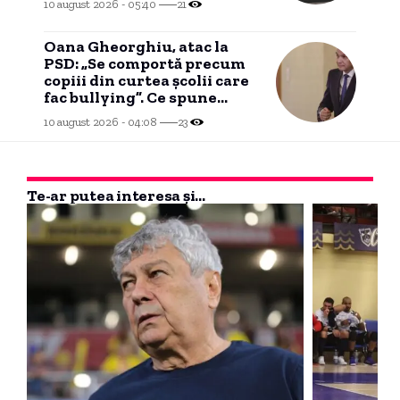
10 august 2026 - 05:40
21
Oana Gheorghiu, atac la
PSD: „Se comportă precum
copiii din curtea școlii care
fac bullying”. Ce spune
despre alegerile anticipate
10 august 2026 - 04:08
23
Te-ar putea interesa și...