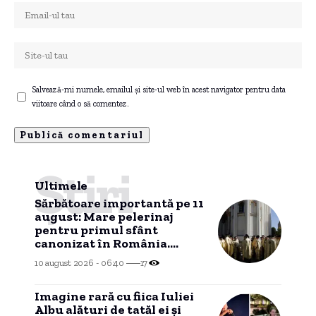
Salvează-mi numele, emailul și site-ul web în acest navigator pentru data
viitoare când o să comentez.
Știri
Ultimele
Sărbătoare importantă pe 11
august: Mare pelerinaj
pentru primul sfânt
canonizat în România.
Moaștele care vor fi expuse
10 august 2026 - 06:40
17
spre închinare
Imagine rară cu fiica Iuliei
Albu alături de tatăl ei și