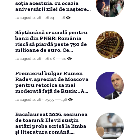
soția acestuia, cu ocazia
aniversării zilei de naștere a
lui Mihai Albu. „Ale mele”
10 august 2026 - 06:24
18
Săptămână crucială pentru
banii din PNRR: România
riscă să piardă peste 750 de
milioane de euro. Ce
urmează
10 august 2026 - 06:08
20
Premierul bulgar Rumen
Radev, apreciat de Moscova
pentru retorica sa mai
moderată faţă de Rusia: „A
căpătat elemente raţionale”
10 august 2026 - 05:55
198
Bacalaureat 2026, sesiunea
de toamnă: Elevii susțin
astăzi proba scrisă la limba
și literatura română.
Structura subiectelor