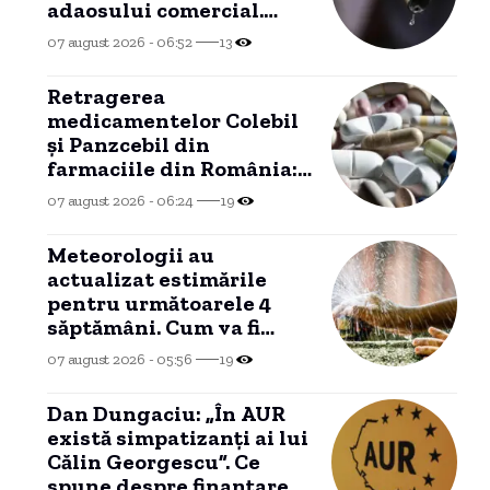
adaosului comercial.
Când se preconizează o
07 august 2026 - 06:52
13
nouă ieftinire?
Retragerea
medicamentelor Colebil
și Panzcebil din
farmaciile din România:
explicația Agenției
07 august 2026 - 06:24
19
Naționale a
Medicamentului.
Meteorologii au
actualizat estimările
pentru următoarele 4
săptămâni. Cum va fi
vremea până pe 7
07 august 2026 - 05:56
19
septembrie
Dan Dungaciu: „În AUR
există simpatizanți ai lui
Călin Georgescu”. Ce
spune despre finanțarea