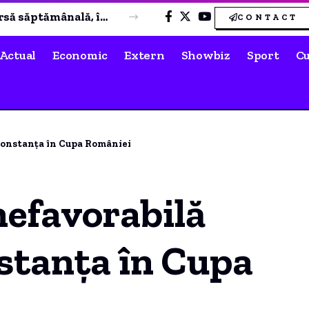
Scădere moderată a prețului carburanților după plafonarea adaosului comercial. Când se preconizează o nouă ieftinire?
CONTACT
Actual
Economic
Extern
Showbiz
Sport
Cu
Constanța în Cupa României
nefavorabilă
tanța în Cupa