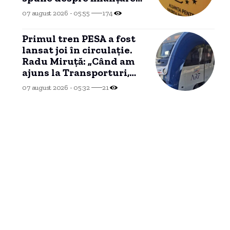
manifestațiilor fostului
07 august 2026 - 05:55
174
candidat
Primul tren PESA a fost
lansat joi în circulație.
Radu Miruță: „Când am
ajuns la Transporturi,
erau blocate între
07 august 2026 - 05:32
21
buruieni”