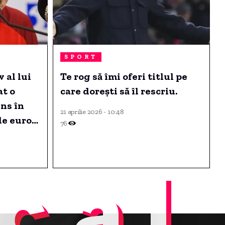
SPORT
 al lui
Te rog să îmi oferi titlul pe
at o
care dorești să îl rescriu.
uns în
21 aprilie 2026 - 10:48
de euro
76
cal