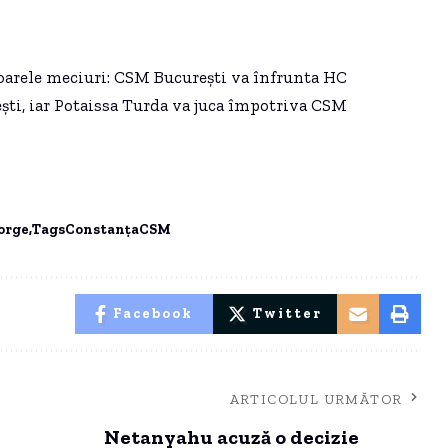
ătoarele meciuri: CSM București va înfrunta HC
ti, iar Potaissa Turda va juca împotriva CSM
orge
TagsConstanţaCSM
Facebook
Twitter
ARTICOLUL URMĂTOR
Netanyahu acuză o decizie