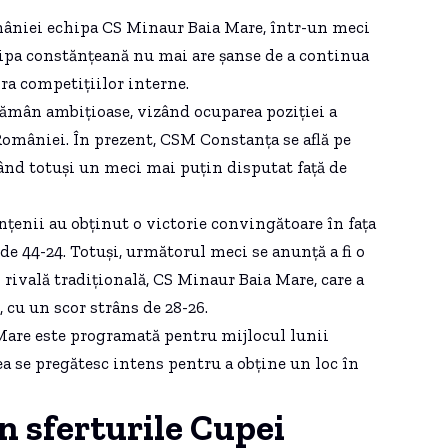
mâniei echipa CS Minaur Baia Mare, într-un meci
chipa constănțeană nu mai are șanse de a continua
ra competițiilor interne.
rămân ambițioase, vizând ocuparea poziției a
României. În prezent, CSM Constanța se află pe
vând totuși un meci mai puțin disputat față de
țenii au obținut o victorie convingătoare în fața
e 44-24. Totuși, următorul meci se anunță a fi o
 rivală tradițională, CS Minaur Baia Mare, care a
 cu un scor strâns de 28-26.
Mare este programată pentru mijlocul lunii
cea se pregătesc intens pentru a obține un loc în
n sferturile Cupei