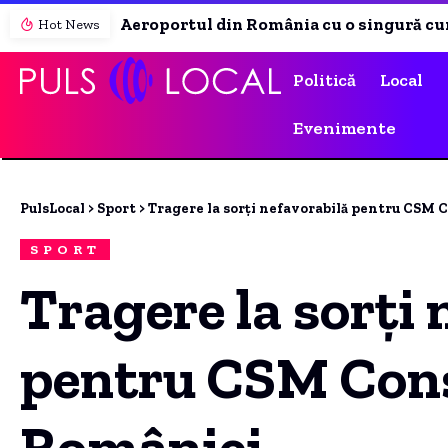
Hot News
Politică
Local
Evenimente
PulsLocal
>
Sport
>
Tragere la sorți nefavorabilă pentru CSM 
SPORT
Tragere la sorți 
pentru CSM Cons
României