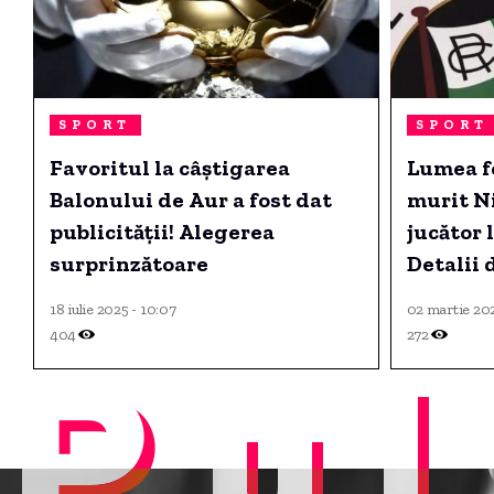
SPORT
SPORT
Favoritul la câștigarea
Lumea fo
Balonului de Aur a fost dat
murit Ni
publicității! Alegerea
jucător 
surprinzătoare
Detalii 
decesulu
18 iulie 2025 - 10:07
02 martie 202
404
272
Pul