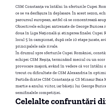
CSM Constanța va întâlni în sferturile Cupei Ro
ce se va desfășura în deplasare. În acest sezon, e
parcursul european, astfel că se concentrează asup
Obiectivele echipei antrenate de George Buricea 
doua în Liga Națională și atingerea finalei Cupei 
locul 5 în campionat, după cele 10 etape jucate, a
principalele sale rivale.
În drumul spre sferturile Cupei României, constăn
echipei CSM Reșița, terminând meciul cu un scor d
provocare majoră, având în vedere că vor întâlni o
trecut cu dificultate de CSM Alexandria în optimi,
Partida dintre CSM Constanța și CS Minaur Baia 
martie a anului viitor, iar băieții lui George Buri
semifinalele competiției.
Celelalte confruntări di