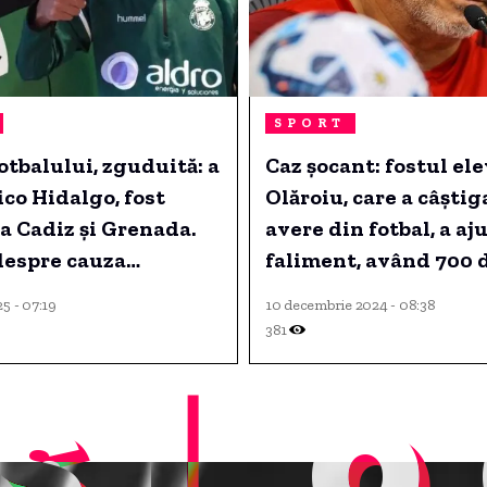
SPORT
tbalului, zguduită: a
Caz șocant: fostul elev
co Hidalgo, fost
Olăroiu, care a câștig
la Cadiz și Grenada.
avere din fotbal, a aj
despre cauza
faliment, având 700 
i.
în cont
5 - 07:19
10 decembrie 2024 - 08:38
381
sLo