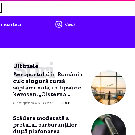
riozitati
Caută
Știri
Ultimele
Aeroportul din România
cu o singură cursă
săptămânală, în lipsă de
kerosen. „Cisterna
așteaptă la Năvodari”
07 august 2026 - 07:08
11
Scădere moderată a
prețului carburanților
după plafonarea