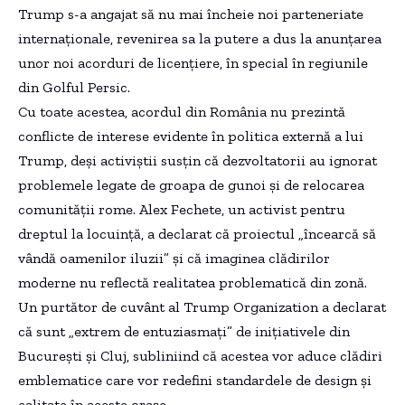
Trump s-a angajat să nu mai încheie noi parteneriate
internaționale, revenirea sa la putere a dus la anunțarea
unor noi acorduri de licențiere, în special în regiunile
din Golful Persic.
Cu toate acestea, acordul din România nu prezintă
conflicte de interese evidente în politica externă a lui
Trump, deși activiștii susțin că dezvoltatorii au ignorat
problemele legate de groapa de gunoi și de relocarea
comunității rome. Alex Fechete, un activist pentru
dreptul la locuință, a declarat că proiectul „încearcă să
vândă oamenilor iluzii” și că imaginea clădirilor
moderne nu reflectă realitatea problematică din zonă.
Un purtător de cuvânt al Trump Organization a declarat
că sunt „extrem de entuziasmați” de inițiativele din
București și Cluj, subliniind că acestea vor aduce clădiri
emblematice care vor redefini standardele de design și
calitate în aceste orașe.