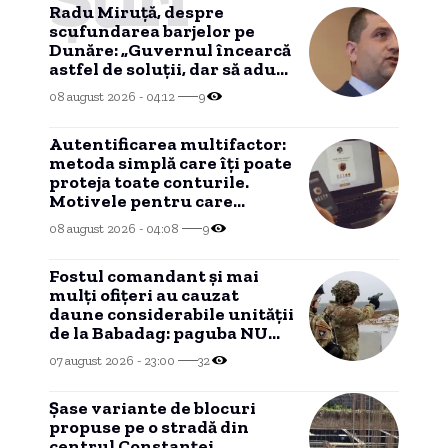
Radu Miruță, despre
scufundarea barjelor pe
Dunăre: „Guvernul încearcă
astfel de soluții, dar să aducă
ploaie nu poate”
08 august 2026 - 04:12
9
Autentificarea multifactor:
metoda simplă care îți poate
proteja toate conturile.
Motivele pentru care
experții în securitate
08 august 2026 - 04:08
9
recomandă activarea MFA.
Fostul comandant și mai
mulți ofițeri au cauzat
daune considerabile unității
de la Babadag: paguba NU
mai poate fi recuperată
07 august 2026 - 23:00
32
dintr-un motiv
HALUCINANT!
Șase variante de blocuri
propuse pe o stradă din
centrul Constanței