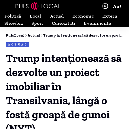
Aa
Politică
Local
Actual
Economic
Extern
Showbiz
Sport
Curiozitati
Evenimente
PulsLocal
>
Actual
>
Trump intenționează să dezvolte un proiect imobiliar în Transilvania, lângă o fostă groapă de gunoi (NYT)
ACTUAL
Trump intenționează să
dezvolte un proiect
imobiliar în
Transilvania, lângă o
fostă groapă de gunoi
(NYT)