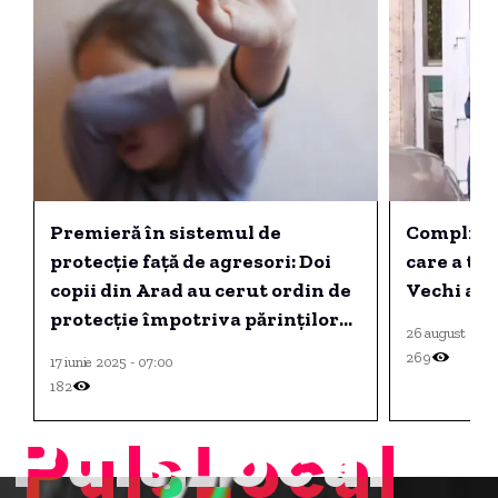
Premieră în sistemul de
Complicel
protecție față de agresori: Doi
care a tra
copii din Arad au cerut ordin de
Vechi a fo
protecție împotriva părinților
26 august 2025
lor
269
17 iunie 2025 - 07:00
182
PulsLocal