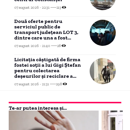
07 august 2026 - 22:31
213
Două oferte pentru
serviciul public de
transport județean LOT 3,
dintre care una a fost
declarată INADMISIBILĂ
07 august 2026 - 21:40
28
Licitația câștigată de firma
fostei soții a lui Gigi Ștefan
pentru colectarea
deșeurilor și reciclare a
ajuns în instanță
07 august 2026 - 21:31
298
Te-ar putea interesa și...