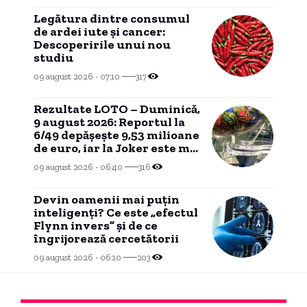
Legătura dintre consumul
de ardei iute și cancer:
Descoperirile unui nou
studiu
09 august 2026 - 07:10
317
Rezultate LOTO – Duminică,
9 august 2026: Reportul la
6/49 depășește 9,53 milioane
de euro, iar la Joker este mai
mare de 650.000 de euro
09 august 2026 - 06:40
316
Devin oamenii mai puțin
inteligenți? Ce este „efectul
Flynn invers” și de ce
îngrijorează cercetătorii
09 august 2026 - 06:10
203