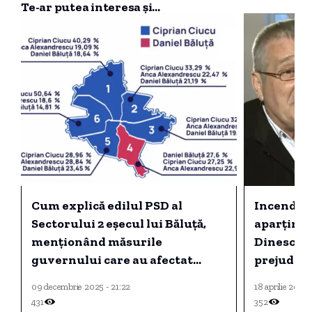
Te-ar putea interesa și...
Cum explică edilul PSD al
Incendiul
Sectorului 2 eșecul lui Băluță,
aparținâ
menționând măsurile
Dinescu ș
guvernului care au afectat
prejudici
electoratul PSD
09 decembrie 2025 - 21:22
18 aprilie 2026 
431
352