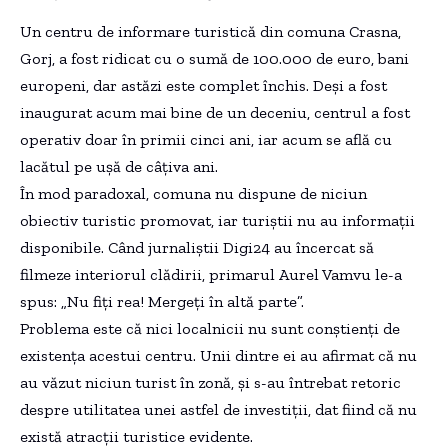
Un centru de informare turistică din comuna Crasna,
Gorj, a fost ridicat cu o sumă de 100.000 de euro, bani
europeni, dar astăzi este complet închis. Deși a fost
inaugurat acum mai bine de un deceniu, centrul a fost
operativ doar în primii cinci ani, iar acum se află cu
lacătul pe ușă de câțiva ani.
În mod paradoxal, comuna nu dispune de niciun
obiectiv turistic promovat, iar turiștii nu au informații
disponibile. Când jurnaliștii Digi24 au încercat să
filmeze interiorul clădirii, primarul Aurel Vamvu le-a
spus: „Nu fiți rea! Mergeți în altă parte”.
Problema este că nici localnicii nu sunt conștienți de
existența acestui centru. Unii dintre ei au afirmat că nu
au văzut niciun turist în zonă, și s-au întrebat retoric
despre utilitatea unei astfel de investiții, dat fiind că nu
există atracții turistice evidente.