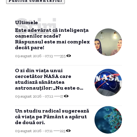
Știri
Ultimele
Este adevărat că inteligența
oamenilor scade?
Răspunsul este mai complex
decât pare!
09 august 2026 - 07:13
355
O zi din viața unui
cercetător NASA care
studiază sănătatea
astronauților: „Nu este o
știință complicată”
09 august 2026 - 07:12
17
Un studiu radical sugerează
că viața pe Pământ a apărut
de două ori.
09 august 2026 - 07:11
223