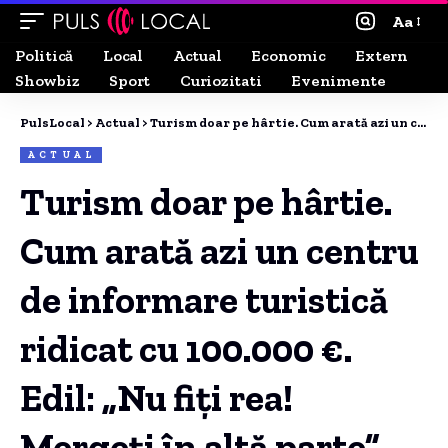
Aa
Politică
Local
Actual
Economic
Extern
Showbiz
Sport
Curiozitati
Evenimente
PulsLocal
>
Actual
>
Turism doar pe hârtie. Cum arată azi un centru de informare turistică ridicat cu 100.000 €. Edil: „Nu fiți rea! Mergeți în altă parte”
ACTUAL
Turism doar pe hârtie.
Cum arată azi un centru
de informare turistică
ridicat cu 100.000 €.
Edil: „Nu fiți rea!
Mergeți în altă parte”