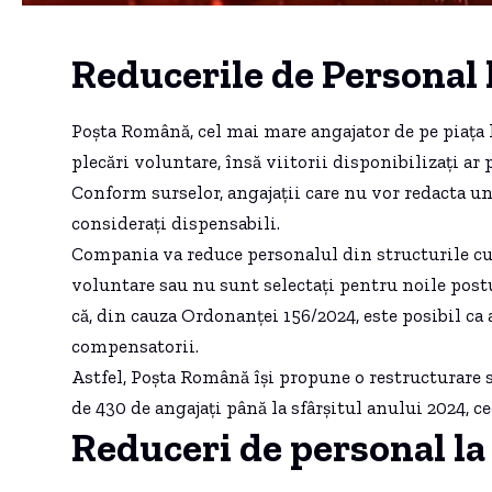
Reducerile de Personal
Poșta Română, cel mai mare angajator de pe piața l
plecări voluntare, însă viitorii disponibilizați a
Conform surselor, angajații care nu vor redacta un 
considerați dispensabili.
Compania va reduce personalul din structurile cu 
voluntare sau nu sunt selectați pentru noile postu
că, din cauza Ordonanței 156/2024, este posibil ca
compensatorii.
Astfel, Poșta Română își propune o restructurare 
de 430 de angajați până la sfârșitul anului 2024, c
Reduceri de personal l