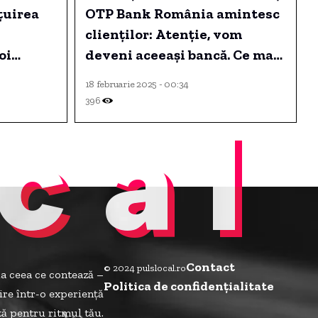
țuirea
OTP Bank România amintesc
clienților: Atenție, vom
oi
deveni aceeași bancă. Ce mai
ecată și
poate fi realizat în ultimele
18 februarie 2025 - 00:34
 morale.
zile
396
cal
.
Contact
© 2024 pulslocal.ro
la ceea ce contează –
Politica de confidenţialitate
ire într-o experiență
ită pentru ritmul tău.