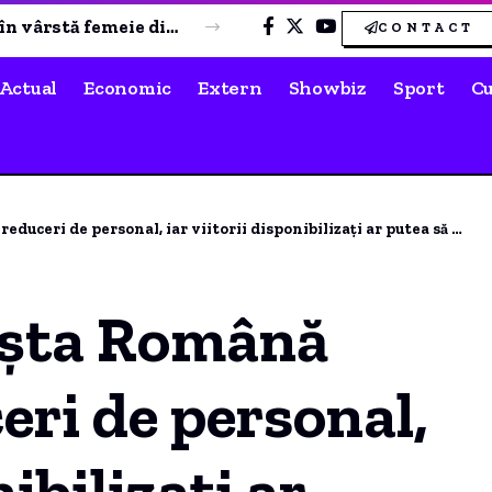
PSD acuză PNL și USR că au blocat 771 milioane euro pentru a-l proteja pe Dominic Fritz, în urma contestării Legii Integrității la CCR.
CONTACT
Actual
Economic
Extern
Showbiz
Sport
Cu
ersonal, iar viitorii disponibilizați ar putea să nu primească compensații.
șta Română
eri de personal,
nibilizați ar