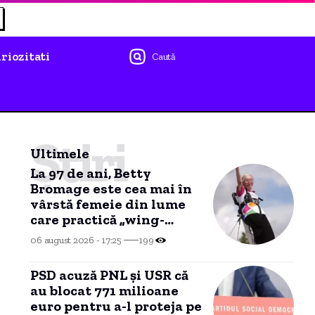
riozitati
Caută
Știri
Ultimele
La 97 de ani, Betty
Bromage este cea mai în
vârstă femeie din lume
care practică „wing-
walking”
06 august 2026 - 17:25
199
PSD acuză PNL și USR că
au blocat 771 milioane
euro pentru a-l proteja pe