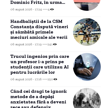
Dominic Fritz, în urma
contestării Legii
06 august 2026 - 17:24
4
Integrității la CCR.
Handbaliștii de la CSM
Constanța dispută vineri
și sâmbătă primele
meciuri amicale ale verii
06 august 2026 - 17:19
241
Trucul ingenios prin care
un profesor i-a prins pe
studenții care utilizau AI
pentru lucrările lor
06 august 2026 - 17:16
250
Când cei dragi te ignoră:
metode de a depăși
anxietatea fără a deveni
rece sau defensiv.