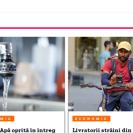
MIC
ECONOMIC
pă oprită în întreg
Livratorii străini din