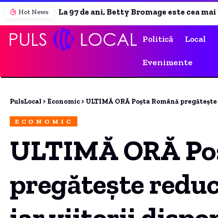
La 97 de ani, Betty Bromage este cea mai în vârstă femeie din lume care practică „wing-walking”
Hot News
Politică
Local
Evenimente
PulsLocal
>
Economic
>
ULTIMĂ ORĂ Poșta Română pregătește reduceri de p
ECONOMIC
ULTIMĂ ORĂ Po
pregătește reduc
iar viitorii dispo