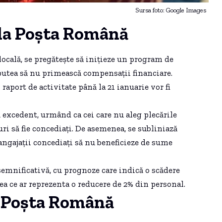
Sursa foto: Google Images
 la Poșta Română
ocală, se pregătește să inițieze un program de
r putea să nu primească compensații financiare.
raport de activitate până la 21 ianuarie vor fi
excedent, urmând ca cei care nu aleg plecările
ri să fie concediați. De asemenea, se subliniază
 angajații concediați să nu beneficieze de sume
semnificativă, cu prognoze care indică o scădere
eea ce ar reprezenta o reducere de 2% din personal.
a Poșta Română