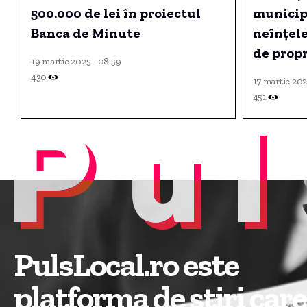
500.000 de lei în proiectul
municip
Banca de Minute
neînțele
de propr
19 martie 2025 - 08:59
430
17 martie 202
451
Pul
PulsLocal.ro este
platforma de știri care