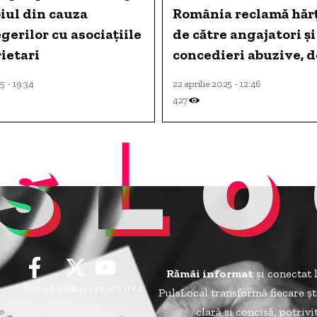
iul din cauza
România reclamă hăr
gerilor cu asociațiile
de către angajatori și
ietari
concedieri abuzive, d
dintre ei dând în jud
5 - 19:34
22 aprilie 2025 - 12:46
obținând despăgubiri
427
sLo
Cum au trăit și lucrat
Rămâi informat
și conectat 
FACEBOOK
Twitter
YOUTUBE
PulsLocal transformă fiecare șt
clară și concisă, potriv