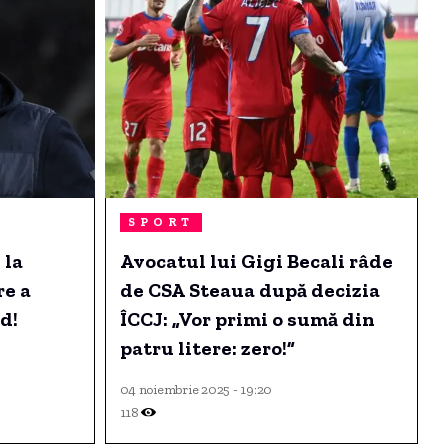
SPORT
 la
Avocatul lui Gigi Becali râde
re a
de CSA Steaua după decizia
d!
ÎCCJ: „Vor primi o sumă din
patru litere: zero!”
04 noiembrie 2025 - 19:20
118