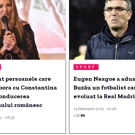
SPORT
t persoanele care
Eugen Neagoe a adus
bora cu Constantina
Buzău un fotbalist ca
conducerea
evoluat la Real Madri
mului românesc
12 februarie 2025 - 22:28
278
5 - 08:35