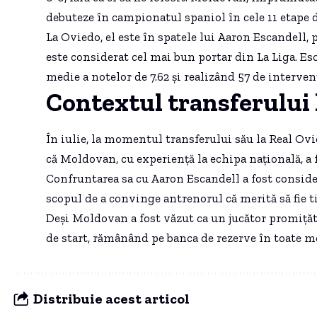
debuteze în campionatul spaniol în cele 11 etape
La Oviedo, el este în spatele lui Aaron Escandell, p
este considerat cel mai bun portar din La Liga. Es
medie a notelor de 7.62 și realizând 57 de interve
Contextul transferului
În iulie, la momentul transferului său la Real Ovie
că Moldovan, cu experiență la echipa națională, a 
Confruntarea sa cu Aaron Escandell a fost conside
scopul de a convinge antrenorul că merită să fie ti
Deși Moldovan a fost văzut ca un jucător promițăto
de start, rămânând pe banca de rezerve în toate me
Distribuie acest articol