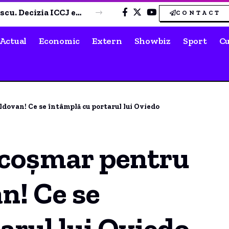
Haos financiar la Ciobănașul Edilitar SRL: Curtea de Conturi a identificat numeroase nereguli
CONTACT
Actual
Economic
Extern
Showbiz
Sport
Cu
dovan! Ce se întâmplă cu portarul lui Oviedo
 coșmar pentru
n! Ce se
arul lui Oviedo