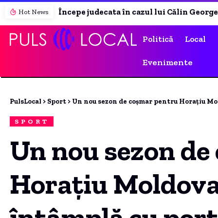
Începe judecata în cazul lui Călin Georgescu. Decizia ICCJ este finală.
Hot News
Politică
Local
Evenimente
PulsLocal
>
Sport
>
Un nou sezon de coșmar pentru Horațiu Mol
SPORT
Un nou sezon de
Horațiu Moldova
întâmplă cu port