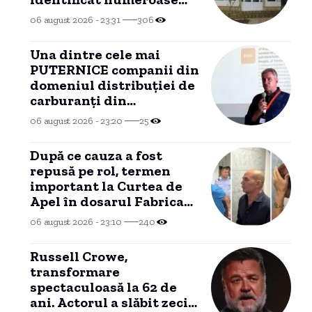
nereguli
06 august 2026 - 23:31
306
Una dintre cele mai
PUTERNICE companii din
domeniul distribuției de
carburanți din
CONSTANȚA, investiție
06 august 2026 - 23:20
25
în Portul Tisovița.
După ce cauza a fost
repusă pe rol, termen
important la Curtea de
Apel în dosarul Fabrica
de Moșteniri
06 august 2026 - 23:10
240
Russell Crowe,
transformare
spectaculoasă la 62 de
ani. Actorul a slăbit zeci