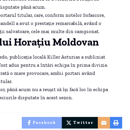
 disputate până acum.
ortarul titular, care, conform notelor Sofascore,
candell a avut o prestație remarcabilă, având o
nții salvatoare, cele mai multe din campionat.
 lui Horațiu Moldovan
do, publicația locală Killer Asturias a subliniat
fost adus pentru a întări echipa în prima divizie.
rată o mare provocare, ambii portari având
tular.
r, până acum nu a reușit să își facă loc în echipa
ciurile disputate în acest sezon.
Facebook
Twitter