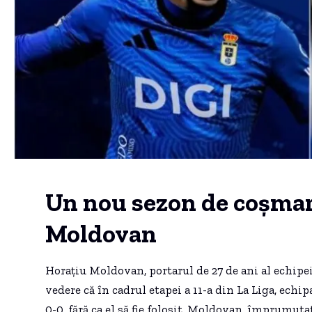
Un nou sezon de coșmar
Moldovan
Horațiu Moldovan, portarul de 27 de ani al echipei
vedere că în cadrul etapei a 11-a din La Liga, ech
0-0, fără ca el să fie folosit. Moldovan, împrumuta