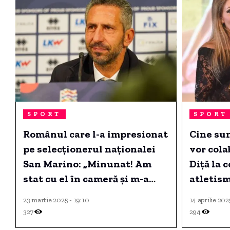
SPORT
SPORT
Românul care l-a impresionat
Cine sun
pe selecționerul naționalei
vor cola
San Marino: „Minunat! Am
Diță la 
stat cu el în cameră și m-a
atletis
surprins cu treaba aceasta“
23 martie 2025 - 19:10
14 aprilie 202
327
294