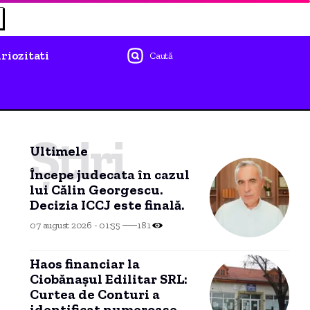
riozitati
Caută
Știri
Ultimele
Începe judecata în cazul
lui Călin Georgescu.
Decizia ICCJ este finală.
07 august 2026 - 01:55
181
Haos financiar la
Ciobănașul Edilitar SRL:
Curtea de Conturi a
identificat numeroase