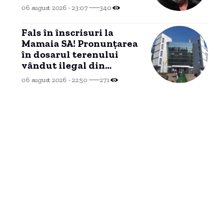
de kilograme și revine la
06 august 2026 - 23:07
340
silueta din „Gladiatorul”
Fals în înscrisuri la
Mamaia SA! Pronunțarea
în dosarul terenului
vândut ilegal din
domeniul privat al
06 august 2026 - 22:50
271
Constanței se apropie.