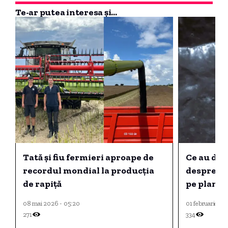
Te-ar putea interesa și...
Tată și fiu fermieri aproape de
Ce au des
recordul mondial la producția
despre lin
de rapiță
pe plane
08 mai 2026 - 05:20
01 februarie 20
271
334