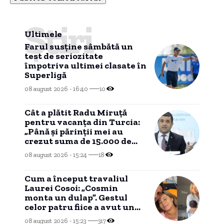
Știri
Ultimele
Farul susține sâmbătă un
test de seriozitate
împotriva ultimei clasate în
Superligă
08 august 2026 - 16:40
10
Cât a plătit Radu Miruță
pentru vacanța din Turcia:
„Până și părinții mei au
crezut suma de 15.000 de
euro”
08 august 2026 - 15:24
18
Cum a început travaliul
Laurei Cosoi: „Cosmin
monta un dulap”. Gestul
celor patru fiice a avut un
impact profund asupra ei.
08 august 2026 - 15:23
317