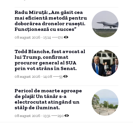
Radu Miruță: „Am găsit cea
mai eficientă metodă pentru
doborârea dronelor rusești.
Funcționează cu succes”
08 august 2026 - 15:14
170
Todd Blanche, fost avocat al
lui Trump, confirmat
procuror general al SUA
prin vot strâns în Senat.
08 august 2026 - 14:08
53
Pericol de moarte aproape
de plajă! Un tânăr s-a
electrocutat atingând un
stâlp de iluminat.
08 august 2026 - 13:31
290