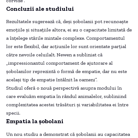
corvide”.
Concluzii ale studiului
Rezultatele sugerează că, deși șobolanii pot recunoaște
emoțiile și situațiile altora, ei au o capacitate limitată de
a înțelege stările mintale complexe. Comportamentul
lor este flexibil, dar acțiunile lor sunt orientate parțial
către nevoile celuilalt. Newen a subliniat că
„impressionantul comportament de ajutorare al
șobolanilor reprezintă o formă de empatie, dar nu este
același tip de empatie întâlnit la oameni”.
Studiul oferă o nouă perspectivă asupra modului în
care evaluăm empatia în rândul animalelor, subliniind
complexitatea acestei trăsături și variabilitatea ei între
specii.
Empatia la șobolani
Un nou studiu a demonstrat că șobolanii au capacitatea