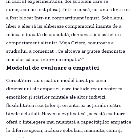
În cadrul experimentului, doi șobolani care se
cunoșteau au fost plasați într-o cușcă, iar unul dintre ei
a fost blocat într-un compartiment îngust. Șobolanul
liber a ales să își elibereze companionul înainte de a
mânca o bucată de ciocolată, demonstrând astfel un
comportament altruist. Maja Griem, coautoare a
studiului, a comentat: „Ce altceva ar putea demonstra
mai clar că aici intervine empatia?”
Modelul de evaluare a empatiei
Cercetătorii au creat un model bazat pe cinci
dimensiuni ale empatiei, care include recunoașterea
emoțiilor și stărilor mintale ale altor indivizi,
flexibilitatea reacțiilor și orientarea acțiunilor către
binele celuilalt. Newen a explicat că „această evaluare
oferă o înțelegere mai nuanțată a capacităților empatice
la diferite specii, inclusiv șobolani, maimuțe, câini și