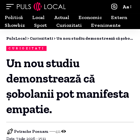
Aa
Politică
Local
Actual
Economic
Extern
Showbiz
Sport
Curiozitati
Evenimente
PulsLocal
>
Curiozitati
>
Un nou studiu demonstrează că șobolanii pot manifesta empatie.
CURIOZITATI
Un nou studiu
demonstrează că
șobolanii pot manifesta
empatie.
Petrache Poenaru
411
Data: 7 iulie 2026 - 15:11