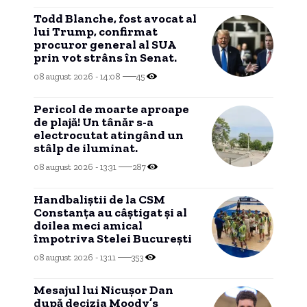
Todd Blanche, fost avocat al
lui Trump, confirmat
procuror general al SUA
prin vot strâns în Senat.
08 august 2026 - 14:08
45
Pericol de moarte aproape
de plajă! Un tânăr s-a
electrocutat atingând un
stâlp de iluminat.
08 august 2026 - 13:31
287
Handbaliștii de la CSM
Constanța au câștigat și al
doilea meci amical
împotriva Stelei București
08 august 2026 - 13:11
353
Mesajul lui Nicușor Dan
după decizia Moody’s