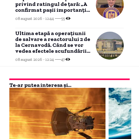
privind ratingul de țară: „A
confirmat pașii importanți
realizați de România”
08 august 2026 - 12:44
55
Ultima etapă a operațiunii
de salvare a reactorului 2 de
la Cernavodă. Când se vor
vedea efectele scufundării
barjelor în Dunăre.
08 august 2026 - 12:24
47
Te-ar putea interesa și...