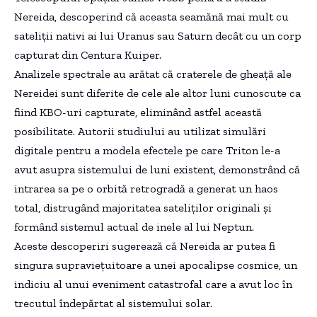
Nereida, descoperind că aceasta seamănă mai mult cu
sateliții nativi ai lui Uranus sau Saturn decât cu un corp
capturat din Centura Kuiper.
Analizele spectrale au arătat că craterele de gheață ale
Nereidei sunt diferite de cele ale altor luni cunoscute ca
fiind KBO-uri capturate, eliminând astfel această
posibilitate. Autorii studiului au utilizat simulări
digitale pentru a modela efectele pe care Triton le-a
avut asupra sistemului de luni existent, demonstrând că
intrarea sa pe o orbită retrogradă a generat un haos
total, distrugând majoritatea sateliților originali și
formând sistemul actual de inele al lui Neptun.
Aceste descoperiri sugerează că Nereida ar putea fi
singura supraviețuitoare a unei apocalipse cosmice, un
indiciu al unui eveniment catastrofal care a avut loc în
trecutul îndepărtat al sistemului solar.