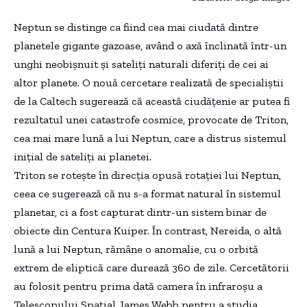
Neptun se distinge ca fiind cea mai ciudată dintre
planetele gigante gazoase, având o axă înclinată într-un
unghi neobișnuit și sateliți naturali diferiți de cei ai
altor planete. O nouă cercetare realizată de specialiștii
de la Caltech sugerează că această ciudățenie ar putea fi
rezultatul unei catastrofe cosmice, provocate de Triton,
cea mai mare lună a lui Neptun, care a distrus sistemul
inițial de sateliți ai planetei.
Triton se rotește în direcția opusă rotației lui Neptun,
ceea ce sugerează că nu s-a format natural în sistemul
planetar, ci a fost capturat dintr-un sistem binar de
obiecte din Centura Kuiper. În contrast, Nereida, o altă
lună a lui Neptun, rămâne o anomalie, cu o orbită
extrem de eliptică care durează 360 de zile. Cercetătorii
au folosit pentru prima dată camera în infraroșu a
Telescopului Spațial James Webb pentru a studia