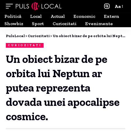
Aa
Politică
Local
Actual
Economic
Extern
Showbiz
Sport
Curiozitati
Evenimente
PulsLocal
>
Curiozitati
>
Un obiect bizar de pe orbita lui Neptun ar putea reprezenta dovada unei apocalipse cosmice.
CURIOZITATI
Un obiect bizar de pe
orbita lui Neptun ar
putea reprezenta
dovada unei apocalipse
cosmice.