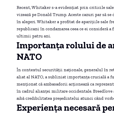
Recent, Whitaker s-a evidențiat prin criticile sale 
vizează pe Donald Trump. Aceste cazuri par să se 
în alegeri. Whitaker a profitat de aparițiile sale 
republicani în condamarea ceea ce ei consideră a f
ultimii patru ani.
Importanța rolului de 
NATO
În contextul securității naționale, generalul în 
aliat al NATO, a subliniat importanța crucială a 
menționat că ambasadorii acționează ca reprezentan
în cadrul alianței militare occidentale. Breedlove a
aibă credibilitatea președintelui atunci când vorbe
Experiența necesară p