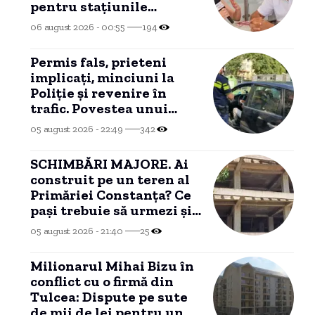
pentru stațiunile
MANGALIEI
06 august 2026 - 00:55
194
Permis fals, prieteni
implicați, minciuni la
Poliție și revenire în
trafic. Povestea unui
șofer arestat la
05 august 2026 - 22:49
342
Constanța.
SCHIMBĂRI MAJORE. Ai
construit pe un teren al
Primăriei Constanța? Ce
pași trebuie să urmezi și
ce costuri implică
05 august 2026 - 21:40
25
Milionarul Mihai Bizu în
conflict cu o firmă din
Tulcea: Dispute pe sute
de mii de lei pentru un