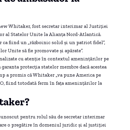
 Whitaker, fost secretar interimar al Justiției
 al Statelor Unite la Alianța Nord-Atlantică.
a fiind un „războinic solid și un patriot fidel”,
lor Unite să fie promovate și apărate”.
nalizate cu atenție în contextul amenințărilor pe
va garanta protecția statelor membre dacă acestea
ump a promis că Whitaker „va pune America pe
TO, fiind totodată ferm în fața amenințărilor la
taker?
cunoscut pentru rolul său de secretar interimar
re o pregătire în domeniul juridic și al justiției