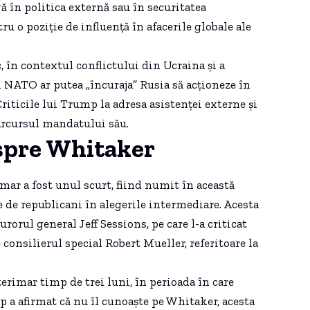
 în politica externă sau în securitatea
tru o poziție de influență în afacerile globale ale
în contextul conflictului din Ucraina și a
ii NATO ar putea „încuraja” Rusia să acționeze în
riticile lui Trump la adresa asistenței externe și
parcursul mandatului său.
spre Whitaker
ar a fost unul scurt, fiind numit în această
e de republicani în alegerile intermediare. Acesta
orul general Jeff Sessions, pe care l-a criticat
consilierul special Robert Mueller, referitoare la
erimar timp de trei luni, în perioada în care
p a afirmat că nu îl cunoaște pe Whitaker, acesta