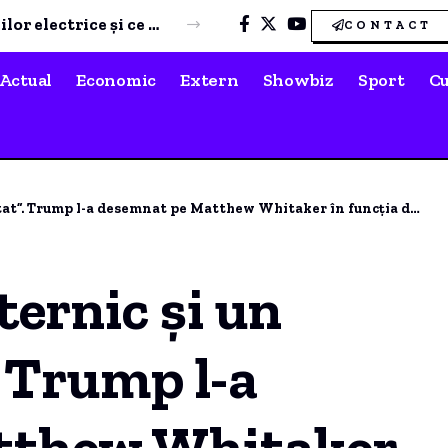
Paul Foleanu, despre EFECTUL NEAȘTEPTAT al “Beach, Please” și Nibiru pentru stațiunile MANGALIEI
CONTACT
Actual
Economic
Extern
Showbiz
Sport
Cu
p l-a desemnat pe Matthew Whitaker în funcția de ambasador al SUA la NATO.
ternic și un
. Trump l-a
tthew Whitaker