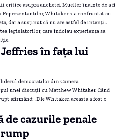
ii critice asupra anchetei Mueller înainte de a fi
a Reprezentanților, Whitaker s-a confruntat cu
, dar a susținut că nu are astfel de intenții.
tea legislatorilor, care îndoiau experiența sa
ție.
effries în fața lui
 liderul democraților din Camera
impul unei discuții cu Matthew Whitaker. Când
rupt afirmând: „Dle Whitaker, aceasta a fost o
ă de cazurile penale
 Trump