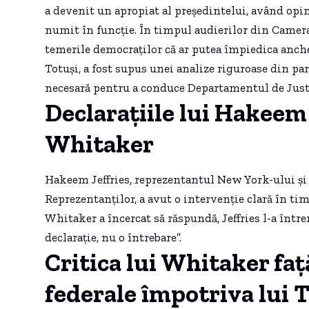
a devenit un apropiat al președintelui, având opin
numit în funcție. În timpul audierilor din Camer
temerile democraților că ar putea împiedica ancheta
Totuși, a fost supus unei analize riguroase din par
necesară pentru a conduce Departamentul de Justi
Declarațiile lui Hakeem J
Whitaker
Hakeem Jeffries, reprezentantul New York-ului și
Reprezentanților, a avut o intervenție clară în t
Whitaker a încercat să răspundă, Jeffries l-a între
declarație, nu o întrebare”.
Critica lui Whitaker faț
federale împotriva lui