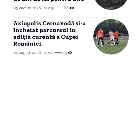
brand imobiliar, blocate
05 august 2026 - 20:49
168
într-un conflict de
competență.
Axiopolis Cernavodă și-a
încheiat parcursul în
ediția curentă a Cupei
României.
05 august 2026 - 20:12
213