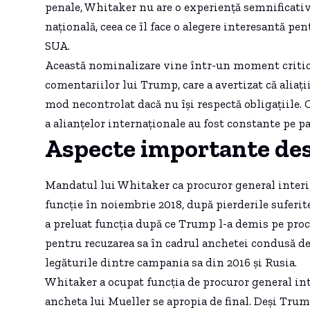
penale, Whitaker nu are o experiență semnificativă
națională, ceea ce îl face o alegere interesantă pen
SUA.
Această nominalizare vine într-un moment critic, 
comentariilor lui Trump, care a avertizat că aliaț
mod necontrolat dacă nu își respectă obligațiile. C
a alianțelor internaționale au fost constante pe 
Aspecte importante de
Mandatul lui Whitaker ca procuror general interim
funcție în noiembrie 2018, după pierderile suferit
a preluat funcția după ce Trump l-a demis pe procur
pentru recuzarea sa în cadrul anchetei condusă de 
legăturile dintre campania sa din 2016 și Rusia.
Whitaker a ocupat funcția de procuror general int
ancheta lui Mueller se apropia de final. Deși Trum