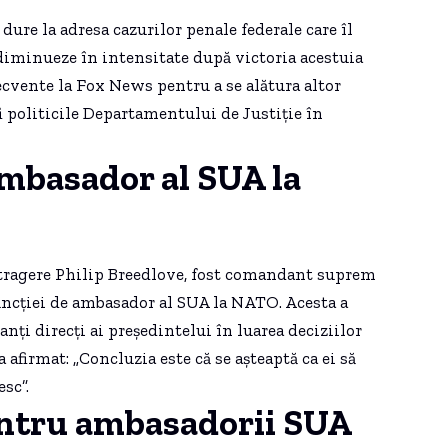
dure la adresa cazurilor penale federale care îl
diminueze în intensitate după victoria acestuia
frecvente la Fox News pentru a se alătura altor
i politicile Departamentului de Justiție în
ambasador al SUA la
retragere Philip Breedlove, fost comandant suprem
funcției de ambasador al SUA la NATO. Acesta a
ți direcți ai președintelui în luarea deciziilor
 afirmat: „Concluzia este că se așteaptă ca ei să
sc”.
entru ambasadorii SUA