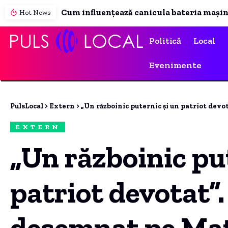
Hot News
Politică
Local
Evenimente
PulsLocal
>
Extern
>
„Un războinic puternic și un patriot devotat”. Trum
EXTERN
„Un războinic pu
patriot devotat”
desemnat pe Ma