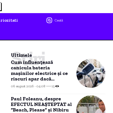
riozitati
Caută
Știri
Ultimele
Cum influențează
canicula bateria
mașinilor electrice și ce
riscuri apar dacă
automobilul stă ore
06 august 2026 - 04:08
15
întregi în soare.
Paul Foleanu, despre
EFECTUL NEAȘTEPTAT al
“Beach, Please” și Nibiru