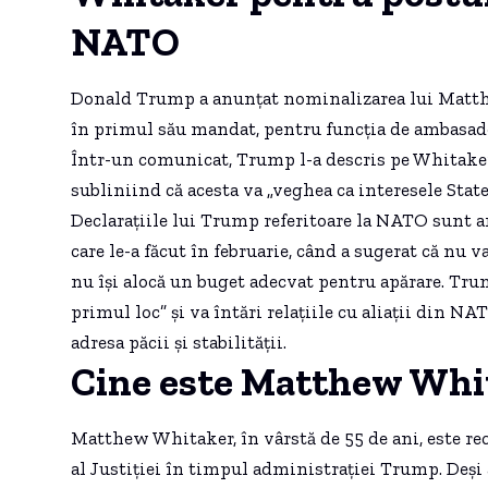
NATO
Donald Trump a anunțat nominalizarea lui Matthew
în primul său mandat, pentru funcția de ambasador
Într-un comunicat, Trump l-a descris pe Whitaker c
subliniind că acesta va „veghea ca interesele State
Declarațiile lui Trump referitoare la NATO sunt a
care le-a făcut în februarie, când a sugerat că nu 
nu își alocă un buget adecvat pentru apărare. Tr
primul loc” și va întări relațiile cu aliații din NA
adresa păcii și stabilității.
Cine este Matthew Whi
Matthew Whitaker, în vârstă de 55 de ani, este re
al Justiției în timpul administrației Trump. Deși a