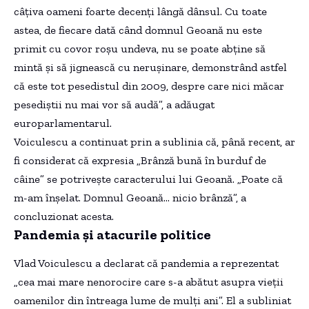
câțiva oameni foarte decenți lângă dânsul. Cu toate
astea, de fiecare dată când domnul Geoană nu este
primit cu covor roșu undeva, nu se poate abține să
mintă și să jignească cu nerușinare, demonstrând astfel
că este tot pesedistul din 2009, despre care nici măcar
pesediștii nu mai vor să audă”, a adăugat
europarlamentarul.
Voiculescu a continuat prin a sublinia că, până recent, ar
fi considerat că expresia „Brânză bună în burduf de
câine” se potrivește caracterului lui Geoană. „Poate că
m-am înșelat. Domnul Geoană… nicio brânză”, a
concluzionat acesta.
Pandemia și atacurile politice
Vlad Voiculescu a declarat că pandemia a reprezentat
„cea mai mare nenorocire care s-a abătut asupra vieții
oamenilor din întreaga lume de mulți ani”. El a subliniat