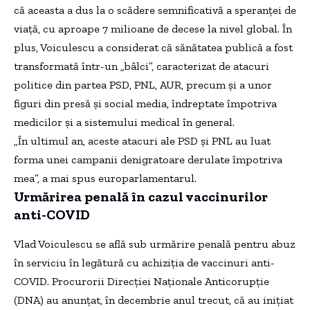
că aceasta a dus la o scădere semnificativă a speranței de
viață, cu aproape 7 milioane de decese la nivel global. În
plus, Voiculescu a considerat că sănătatea publică a fost
transformată într-un „bâlci”, caracterizat de atacuri
politice din partea PSD, PNL, AUR, precum și a unor
figuri din presă și social media, îndreptate împotriva
medicilor și a sistemului medical în general.
„În ultimul an, aceste atacuri ale PSD și PNL au luat
forma unei campanii denigratoare derulate împotriva
mea”, a mai spus europarlamentarul.
Urmărirea penală în cazul vaccinurilor
anti-COVID
Vlad Voiculescu se află sub urmărire penală pentru abuz
în serviciu în legătură cu achiziția de vaccinuri anti-
COVID. Procurorii Direcției Naționale Anticorupție
(DNA) au anunțat, în decembrie anul trecut, că au inițiat