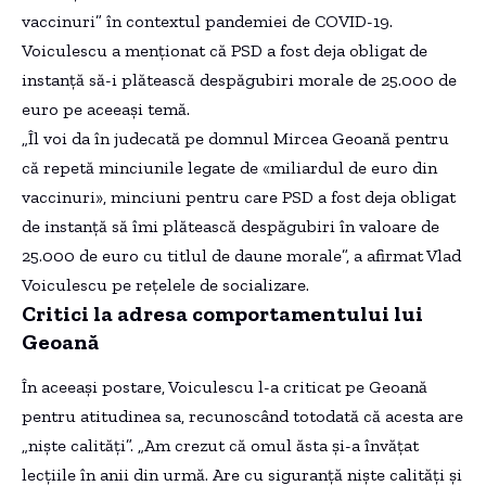
vaccinuri” în contextul pandemiei de COVID-19.
Voiculescu a menționat că PSD a fost deja obligat de
instanță să-i plătească despăgubiri morale de 25.000 de
euro pe aceeași temă.
„Îl voi da în judecată pe domnul Mircea Geoană pentru
că repetă minciunile legate de «miliardul de euro din
vaccinuri», minciuni pentru care PSD a fost deja obligat
de instanță să îmi plătească despăgubiri în valoare de
25.000 de euro cu titlul de daune morale”, a afirmat Vlad
Voiculescu pe rețelele de socializare.
Critici la adresa comportamentului lui
Geoană
În aceeași postare, Voiculescu l-a criticat pe Geoană
pentru atitudinea sa, recunoscând totodată că acesta are
„niște calități”. „Am crezut că omul ăsta și-a învățat
lecțiile în anii din urmă. Are cu siguranță niște calități și