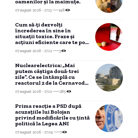
oamenilor și la maimuțe.
07 august 2026 - 17:13
148
Cum să-ți dezvolți
încrederea în sine în
situații toxice. Fraze și
acțiuni eficiente care te pot
susține.
07 august 2026 - 17:12
3
Nuclearelectrica: „Mai
putem câștiga două-trei
zile”. Ce se întâmplă cu
reactorul 2 de la Cernavodă
dacă Dunărea continuă să
07 august 2026 - 17:10
285
scadă
Prima reacție a PSD după
acuzațiile lui Bolojan
privind modificările cu țintă
politică la Legea ANI
07 august 2026 - 17:04
7