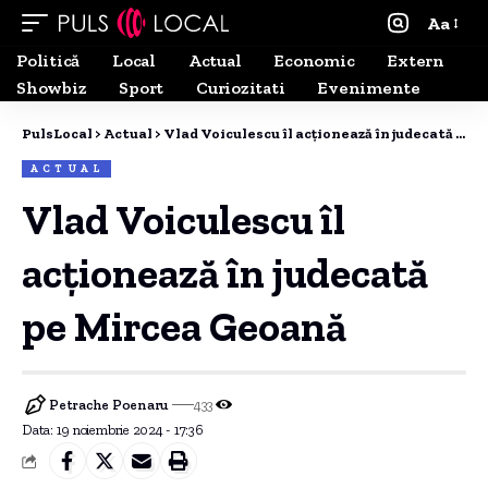
Aa
Politică
Local
Actual
Economic
Extern
Showbiz
Sport
Curiozitati
Evenimente
PulsLocal
>
Actual
>
Vlad Voiculescu îl acționează în judecată pe Mircea Geoană
ACTUAL
Vlad Voiculescu îl
acționează în judecată
pe Mircea Geoană
Petrache Poenaru
433
Data: 19 noiembrie 2024 - 17:36