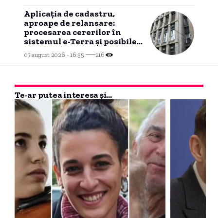
Aplicația de cadastru,
aproape de relansare:
procesarea cererilor în
sistemul e-Terra și posibile
probleme inițiale
07 august 2026 - 16:55
216
Te-ar putea interesa și...