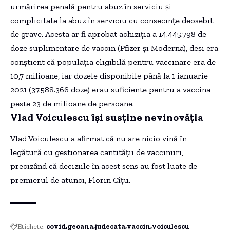
urmărirea penală pentru abuz în serviciu și
complicitate la abuz în serviciu cu consecințe deosebit
de grave. Acesta ar fi aprobat achiziția a 14.445.798 de
doze suplimentare de vaccin (Pfizer și Moderna), deși era
conștient că populația eligibilă pentru vaccinare era de
10,7 milioane, iar dozele disponibile până la 1 ianuarie
2021 (37.588.366 doze) erau suficiente pentru a vaccina
peste 23 de milioane de persoane.
Vlad Voiculescu își susține nevinovăția
Vlad Voiculescu a afirmat că nu are nicio vină în
legătură cu gestionarea cantității de vaccinuri,
precizând că deciziile în acest sens au fost luate de
premierul de atunci, Florin Cîțu.
Etichete:
covid
geoana
judecata
vaccin
voiculescu