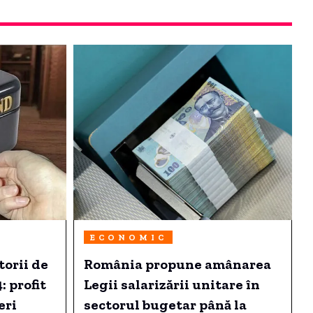
ECONOMIC
orii de
România propune amânarea
: profit
Legii salarizării unitare în
eri
sectorul bugetar până la