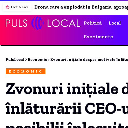
Drona care a explodat în Bulgaria, aproape de România, a fost identificată. Ce relevă analiza preliminară a epavei
Hot News
Politică
Local
Evenimente
PulsLocal
>
Economic
>
Zvonuri inițiale despre motivele înlătur
ECONOMIC
Zvonuri inițiale
înlăturării CEO-u
posibilii înlocuit