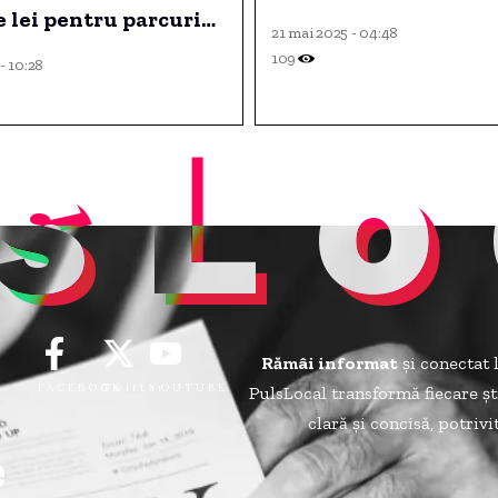
 lei pentru parcuri
21 mai 2025 - 04:48
aice cu stocare de
109
- 10:28
sLo
Rămâi informat
și conectat 
FACEBOOK
Twitter
YOUTUBE
PulsLocal transformă fiecare șt
clară și concisă, potriv
e