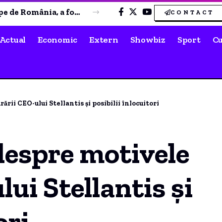
Constructorul Constanța a câștigat clar meciul de verificare împotriva Victoria Cumpăna
CONTACT
Actual
Economic
Extern
Showbiz
Sport
Cu
ării CEO-ului Stellantis și posibilii înlocuitori
 despre motivele
lui Stellantis și
ori