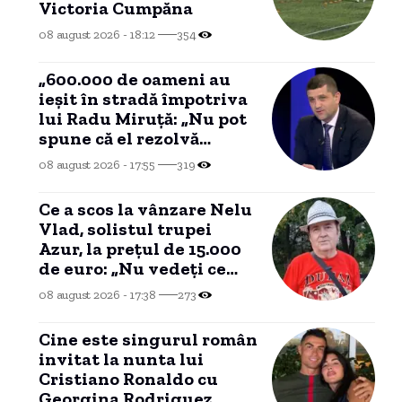
Victoria Cumpăna
08 august 2026 - 18:12
354
„600.000 de oameni au
ieșit în stradă împotriva
lui Radu Miruță: „Nu pot
spune că el rezolvă
problemele românilor””
08 august 2026 - 17:55
319
Ce a scos la vânzare Nelu
Vlad, solistul trupei
Azur, la prețul de 15.000
de euro: „Nu vedeți ce
este în țara asta? Nu mai
08 august 2026 - 17:38
273
am timp”
Cine este singurul român
invitat la nunta lui
Cristiano Ronaldo cu
Georgina Rodriguez,