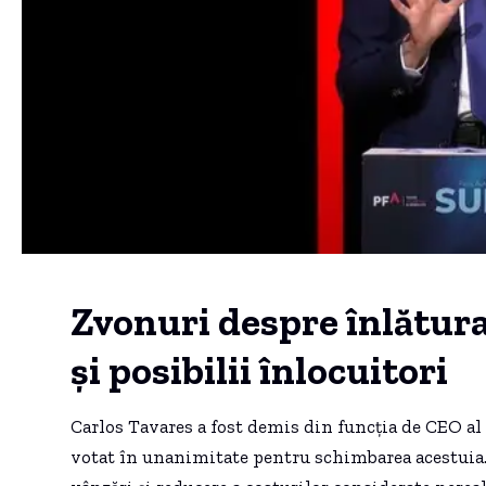
Zvonuri despre înlătura
și posibilii înlocuitori
Carlos Tavares a fost demis din funcția de CEO al S
votat în unanimitate pentru schimbarea acestuia. 