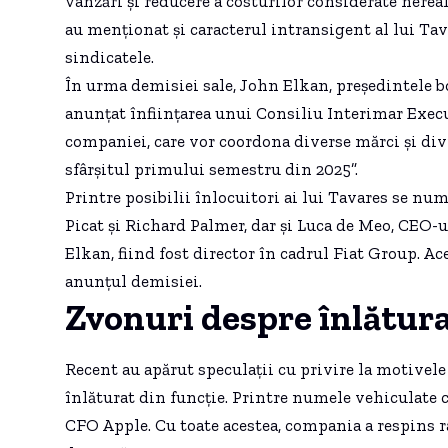
vânzări și reducere a costurilor considerate nereal
au menționat și caracterul intransigent al lui Tavar
sindicatele.
În urma demisiei sale, John Elkan, președintele bo
anunțat înființarea unui Consiliu Interimar Execu
companiei, care vor coordona diverse mărci și div
sfârșitul primului semestru din 2025”.
Printre posibilii înlocuitori ai lui Tavares se nu
Picat și Richard Palmer, dar și Luca de Meo, CEO-u
Elkan, fiind fost director în cadrul Fiat Group. Ac
anunțul demisiei.
Zvonuri despre înlătura
Recent au apărut speculații cu privire la motivele
înlăturat din funcție. Printre numele vehiculate c
CFO Apple. Cu toate acestea, compania a respins r