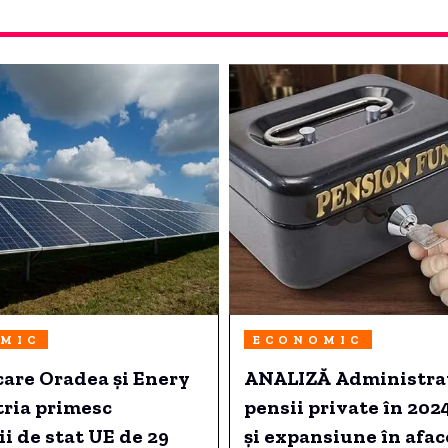
MIC
ECONOMIC
care Oradea și Enery
ANALIZĂ Administrat
tria primesc
pensii private în 2024
i de stat UE de 29
și expansiune în afac