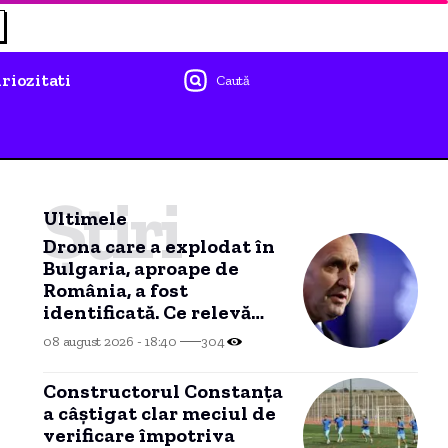
riozitati
Caută
Știri
Ultimele
Drona care a explodat în
Bulgaria, aproape de
România, a fost
identificată. Ce relevă
analiza preliminară a
08 august 2026 - 18:40
304
epavei
Constructorul Constanța
a câștigat clar meciul de
verificare împotriva