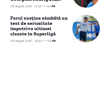
după o legătură de două
08 august 2026 - 17:36
20
decenii.
Farul susține sâmbătă un
test de seriozitate
împotriva ultimei
clasate în Superligă
08 august 2026 - 16:40
26