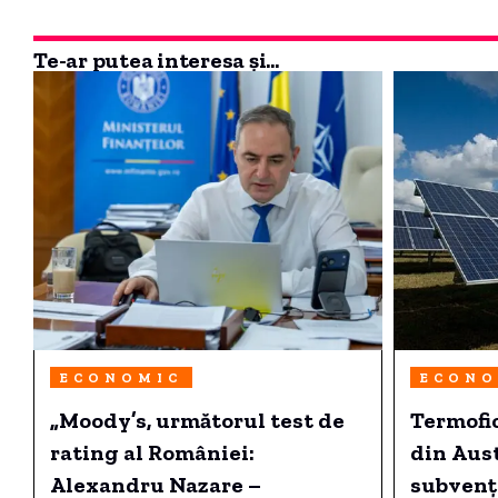
Te-ar putea interesa și...
ECONOMIC
ECONO
„Moody’s, următorul test de
Termofi
rating al României:
din Aus
Alexandru Nazare –
subvenți