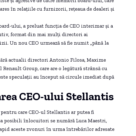
iste și agresive de către membrii board-ului, care
es în relațiile cu furnizorii, rețeaua de dealeri și
ard-ului, a preluat funcția de CEO interimar și a
tiv, format din mai mulți directori ai
izii. Un nou CEO urmează să fie numit „până la
mără actualii directori Antonio Filosa, Maxime
l Renault Group, care are o legătură strânsă cu
este speculații au început să circule imediat după
rea CEO-ului Stellantis
 pentru care CEO-ul Stellantis ar putea fi
a posibili înlocuitori se numără Luca Maestri,
apid aceste zvonuri în urma întrebărilor adresate