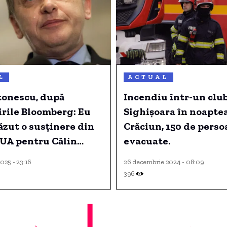
L
ACTUAL
tonescu, după
Incendiu într-un clu
rile Bloomberg: Eu
Sighişoara în noapte
zut o susținere din
Crăciun, 150 de pers
SUA pentru Călin
evacuate.
scu
025 - 23:16
26 decembrie 2024 - 08:09
396