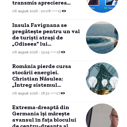
transmis aprecierea
noastră pentru reluarea
06 august 2026 - 20:08
15
exporturilor de țiței”
Insula Favignana se
pregăteşte pentru un val
de turişti atraşi de
„Odiseea” lui
Christopher Nolan. „Ne-
06 august 2026 - 19:24
18
ar putea face rău”
România pierde cursa
stocării energiei.
Christian Năsulea:
„Întreg sistemul
energetic este gândit să-
06 august 2026 - 18:32
27
i dezavantajeze pe
cetățeni”
Extrema-dreaptă din
Germania îşi măreşte
avansul în faţa blocului
de centru-dreapta al