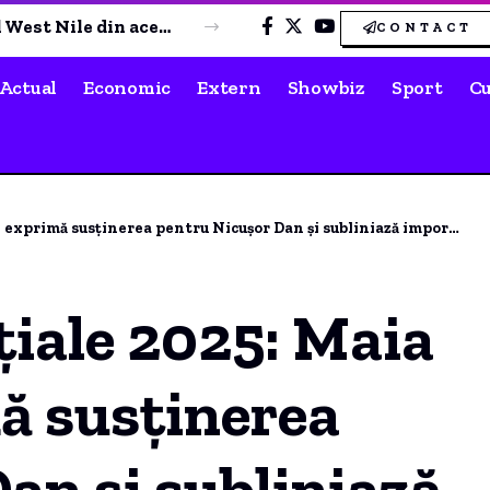
Oana Țoiu, conversație cu ministrul de Externe din Kazahstan: „Am transmis aprecierea noastră pentru reluarea exporturilor de țiței”
CONTACT
Actual
Economic
Extern
Showbiz
Sport
Cu
usținerea pentru Nicușor Dan și subliniază importanța relației cu România
țiale 2025: Maia
ă susținerea
an și subliniază