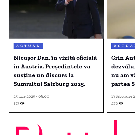
ACTUAL
ACTUA
Nicuşor Dan, în vizită oficială
Crin An
în Austria. Președintele va
dezvălui
susţine un discurs la
nu am vă
Summitul Salzburg 2025.
partea 
George
25 iulie 2025 - 08:00
19 februarie 2
173
470