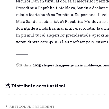
Nicușor Dan în turul al doilea al alegerilor prezid
Președinția Republicii Moldova, Sandu a declarat:
relație foarte bună cu România. Eu personal îl voi
Maia Sandu a subliniat că Republica Moldova se co
dorința de a mobiliza mai mult electoratul la urmă
În primul tur al alegerilor prezidențiale, aprox
votat, dintre care 47.000 l-au preferat pe Nicușor 
Etichete:
2025
alegeri
dan
george
maia
moldova
nicus
Distribuie acest articol
ARTICOLUL PRECEDENT