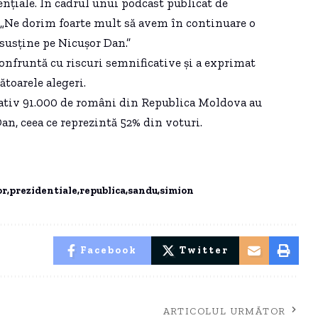
ențiale. În cadrul unui podcast publicat de
 „Ne dorim foarte mult să avem în continuare o
 susține pe Nicușor Dan.”
nfruntă cu riscuri semnificative și a exprimat
toarele alegeri.
imativ 91.000 de români din Republica Moldova au
Dan, ceea ce reprezintă 52% din voturi.
or
prezidentiale
republica
sandu
simion
Facebook
Twitter
ARTICOLUL URMĂTOR