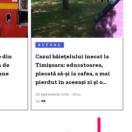
ACTUAL
b din
Cazul băiețelului înecat la
a de
Timișoara: educatoarea,
oane
plecată să-și ia cafea, a mai
pierdut în aceeași zi și o
fetiță.
02 septembrie 2025 - 16:12
131