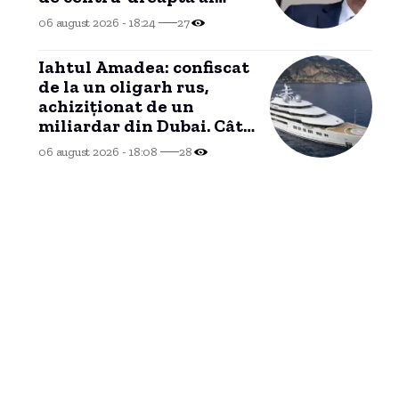
cancelarului Friedrich
06 august 2026 - 18:24
27
Merz (sondaj)
Iahtul Amadea: confiscat
de la un oligarh rus,
achiziționat de un
miliardar din Dubai. Cât
a plătit și ce
06 august 2026 - 18:08
28
intenționează să facă cu
el noul proprietar.