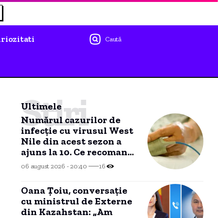
riozitati
Caută
Știri
Ultimele
Numărul cazurilor de
infecție cu virusul West
Nile din acest sezon a
ajuns la 10. Ce recomandă
autoritățile
06 august 2026 - 20:40
16
Oana Țoiu, conversație
cu ministrul de Externe
din Kazahstan: „Am