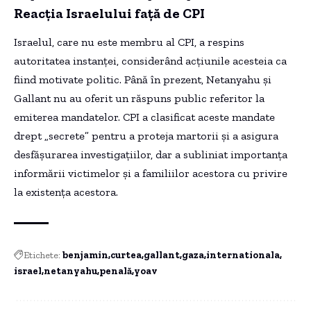
Reacția Israelului față de CPI
Israelul, care nu este membru al CPI, a respins
autoritatea instanței, considerând acțiunile acesteia ca
fiind motivate politic. Până în prezent, Netanyahu și
Gallant nu au oferit un răspuns public referitor la
emiterea mandatelor. CPI a clasificat aceste mandate
drept „secrete” pentru a proteja martorii și a asigura
desfășurarea investigațiilor, dar a subliniat importanța
informării victimelor și a familiilor acestora cu privire
la existența acestora.
Etichete:
benjamin
curtea
gallant
gaza
internationala
israel
netanyahu
penală
yoav