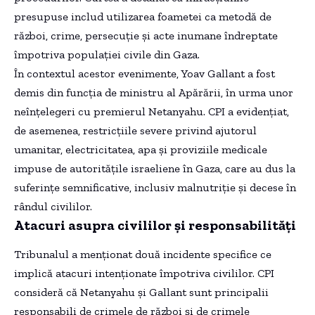
presupuse includ utilizarea foametei ca metodă de
război, crime, persecuție și acte inumane îndreptate
împotriva populației civile din Gaza.
În contextul acestor evenimente, Yoav Gallant a fost
demis din funcția de ministru al Apărării, în urma unor
neînțelegeri cu premierul Netanyahu. CPI a evidențiat,
de asemenea, restricțiile severe privind ajutorul
umanitar, electricitatea, apa și proviziile medicale
impuse de autoritățile israeliene în Gaza, care au dus la
suferințe semnificative, inclusiv malnutriție și decese în
rândul civililor.
Atacuri asupra civililor și responsabilități
Tribunalul a menționat două incidente specifice ce
implică atacuri intenționate împotriva civililor. CPI
consideră că Netanyahu și Gallant sunt principalii
responsabili de crimele de război și de crimele