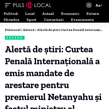
Aa
Politică
Local
Actual
Economic
Extern
Showbiz
Sport
Curiozitati
Evenimente
PulsLocal
>
Extern
>
Alertă de știri: Curtea Penală Internațională a emis mandate de arestare pentru premierul Netanyahu și fostul ministru al Apărării din Israel.
EXTERN
Alertă de știri: Curtea
Penală Internațională a
emis mandate de
arestare pentru
premierul Netanyahu și
fostul ministru al