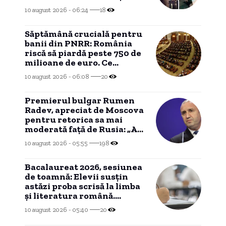
lui Mihai Albu. „Ale mele”
10 august 2026 - 06:24
18
Săptămână crucială pentru
banii din PNRR: România
riscă să piardă peste 750 de
milioane de euro. Ce
urmează
10 august 2026 - 06:08
20
Premierul bulgar Rumen
Radev, apreciat de Moscova
pentru retorica sa mai
moderată faţă de Rusia: „A
căpătat elemente raţionale”
10 august 2026 - 05:55
198
Bacalaureat 2026, sesiunea
de toamnă: Elevii susțin
astăzi proba scrisă la limba
și literatura română.
Structura subiectelor
10 august 2026 - 05:40
20