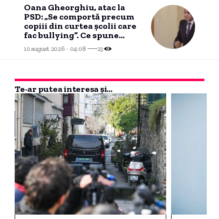
Oana Gheorghiu, atac la
PSD: „Se comportă precum
copiii din curtea școlii care
fac bullying”. Ce spune
despre alegerile anticipate
10 august 2026 - 04:08
23
Te-ar putea interesa și...