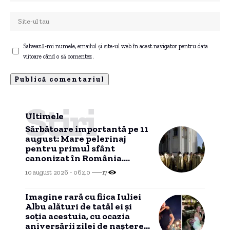
Salvează-mi numele, emailul și site-ul web în acest navigator pentru data
viitoare când o să comentez.
Știri
Ultimele
Sărbătoare importantă pe 11
august: Mare pelerinaj
pentru primul sfânt
canonizat în România.
Moaștele care vor fi expuse
10 august 2026 - 06:40
17
spre închinare
Imagine rară cu fiica Iuliei
Albu alături de tatăl ei și
soția acestuia, cu ocazia
aniversării zilei de naștere a