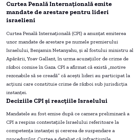
Curtea Penală Internațională emite
mandate de arestare pentru lideri
israelieni
Curtea Penală Internațională (CPI) a anunțat emiterea
unor mandate de arestare pe numele premierului
Israelului, Benjamin Netanyahu, și al fostului ministru al
Apărării, Yoav Gallant, în urma acuzațiilor de crime de
război comise în Gaza. CPI a afirmat că există „motive
rezonabile să se creadă” că acești lideri au participat la
acțiuni care constituie crime de război sub jurisdicția
instanței.
Deciziile CPI și reacțiile Israelului
Mandatele au fost emise după ce camera preliminară a
CPI a respins contestațiile Israelului referitoare la
competența instanței și cererea de suspendare a
procedurilor. Curtea a detaliat că infracțiunile