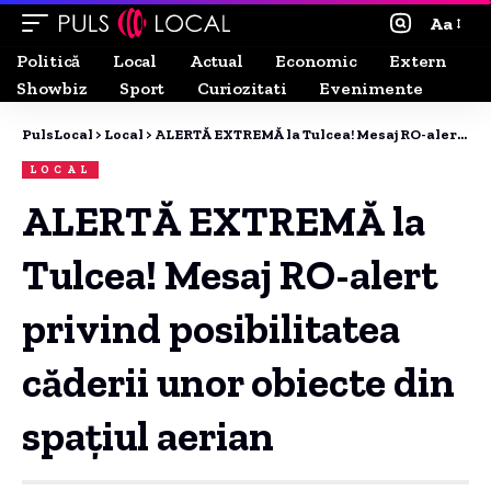
Aa
Politică
Local
Actual
Economic
Extern
Showbiz
Sport
Curiozitati
Evenimente
PulsLocal
>
Local
>
ALERTĂ EXTREMĂ la Tulcea! Mesaj RO-alert privind posibilitatea căderii unor obiecte din spațiul aerian
LOCAL
ALERTĂ EXTREMĂ la
Tulcea! Mesaj RO-alert
privind posibilitatea
căderii unor obiecte din
spațiul aerian