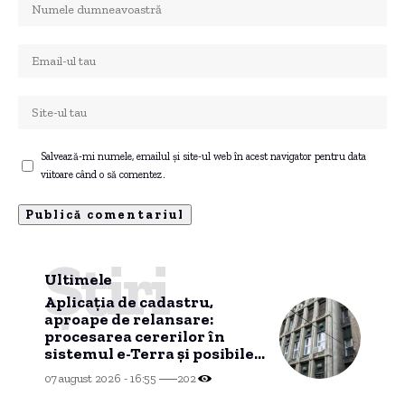
Salvează-mi numele, emailul și site-ul web în acest navigator pentru data
viitoare când o să comentez.
Știri
Ultimele
Aplicația de cadastru,
aproape de relansare:
procesarea cererilor în
sistemul e-Terra și posibile
probleme inițiale
07 august 2026 - 16:55
202