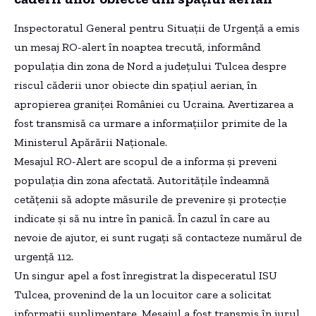
Inspectoratul General pentru Situații de Urgență a emis
un mesaj RO-alert în noaptea trecută, informând
populația din zona de Nord a județului Tulcea despre
riscul căderii unor obiecte din spațiul aerian, în
apropierea graniței României cu Ucraina. Avertizarea a
fost transmisă ca urmare a informațiilor primite de la
Ministerul Apărării Naționale.
Mesajul RO-Alert are scopul de a informa și preveni
populația din zona afectată. Autoritățile îndeamnă
cetățenii să adopte măsurile de prevenire și protecție
indicate și să nu intre în panică. În cazul în care au
nevoie de ajutor, ei sunt rugați să contacteze numărul de
urgență 112.
Un singur apel a fost înregistrat la dispeceratul ISU
Tulcea, provenind de la un locuitor care a solicitat
informații suplimentare. Mesajul a fost transmis în jurul