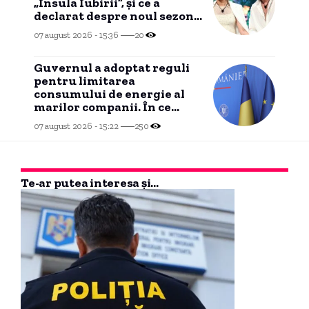
„Insula Iubirii”, și ce a
declarat despre noul sezon
al emisiunii de la Antena 1:
07 august 2026 - 15:36
20
„Sunt sinceră”
Guvernul a adoptat reguli
pentru limitarea
consumului de energie al
marilor companii. În ce
condiții poate interveni
07 august 2026 - 15:22
250
Transelectrica?
Te-ar putea interesa și...