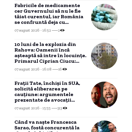
Fabricile de medicamente
cer Guvernului să nu le fie
tăiat curentul, iar România
se confruntă deja cu
probleme în aprovizionare.
07 august 2026 - 16:52
2
10 luni de la explozia din
Rahova: Oamenii încă
așteaptă să intre în locuințe.
Primarul Ciprian Ciucu:
„Am comandat o expertiză”
07 august 2026 - 16:08
16
Frații Tate, închiși în SUA,
solicită eliberarea pe
cauțiune: argumentele
prezentate de avocații
influencerilor
07 august 2026 - 15:55
313
Când va naște Francesca
Sarao, fostă concurentă la