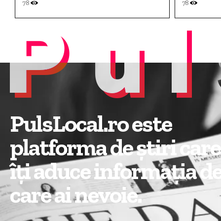
78
78
Pul
PulsLocal.ro este
platforma de știri care
îți aduce informația d
care ai nevoie.