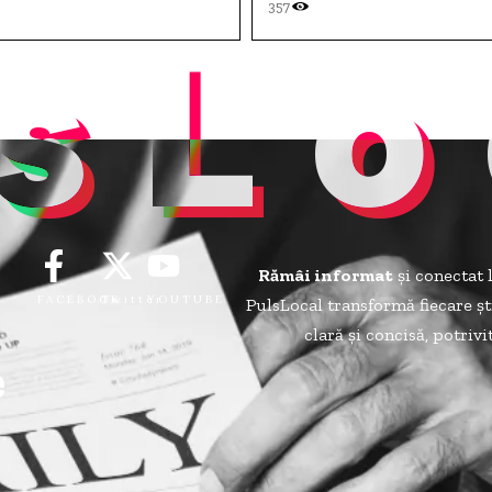
357
sLo
Rămâi informat
și conectat 
FACEBOOK
Twitter
YOUTUBE
PulsLocal transformă fiecare șt
clară și concisă, potriv
e