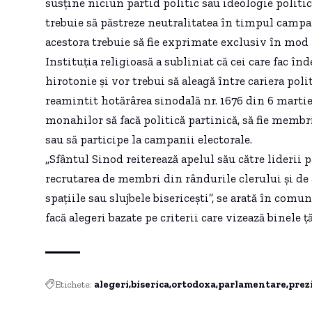
susține niciun partid politic sau ideologie politic
trebuie să păstreze neutralitatea în timpul campani
acestora trebuie să fie exprimate exclusiv în mod p
Instituția religioasă a subliniat că cei care fac 
hirotonie și vor trebui să aleagă între cariera pol
reamintit hotărârea sinodală nr. 1676 din 6 martie 
monahilor să facă politică partinică, să fie membri
sau să participe la campanii electorale.
„Sfântul Sinod reiterează apelul său către liderii
recrutarea de membri din rândurile clerului și de 
spațiile sau slujbele bisericești”, se arată în comu
facă alegeri bazate pe criterii care vizează binele ț
Etichete:
alegeri
biserica
ortodoxa
parlamentare
prez