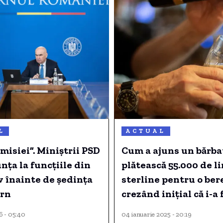
L
ACTUAL
misiei”. Miniștrii PSD
Cum a ajuns un bărba
nța la funcțiile din
plătească 55.000 de li
 înainte de ședința
sterline pentru o bere
rn
crezând inițial că i-a 
clonat cardul
6 - 05:40
04 ianuarie 2025 - 20:19