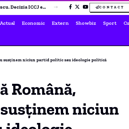
Haos financiar la Ciobănașul Edilitar SRL: Curtea de Conturi a identificat numeroase nereguli
CONTACT
Actual
Economic
Extern
Showbiz
Sport
Cu
u susținem niciun partid politic sau ideologie politică
xă Română,
u susținem niciun
u ideologie