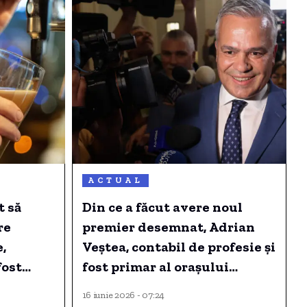
ACTUAL
t să
Din ce a făcut avere noul
re
premier desemnat, Adrian
,
Veștea, contabil de profesie și
fost
fost primar al orașului
Râșnov timp de 12 ani.
16 iunie 2026 - 07:24