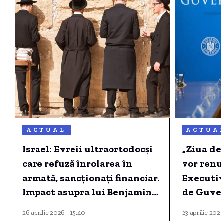
ACTUAL
ACTUA
Israel: Evreii ultraortodocși
„Ziua de
care refuză înrolarea în
vor renu
armată, sancționați financiar.
Executiv
Impact asupra lui Benjamin
de Guve
Netanyahu
26 aprilie 2026 - 15:40
23 aprilie 202