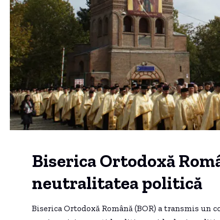
Biserica Ortodoxă Rom
neutralitatea politică
Biserica Ortodoxă Română (BOR) a transmis un com