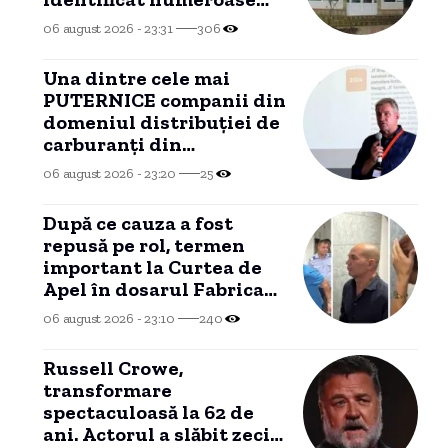
nereguli
06 august 2026 - 23:31
306
Una dintre cele mai
PUTERNICE companii din
domeniul distribuției de
carburanți din
CONSTANȚA, investiție
06 august 2026 - 23:20
25
în Portul Tisovița.
După ce cauza a fost
repusă pe rol, termen
important la Curtea de
Apel în dosarul Fabrica
de Moșteniri
06 august 2026 - 23:10
240
Russell Crowe,
transformare
spectaculoasă la 62 de
ani. Actorul a slăbit zeci