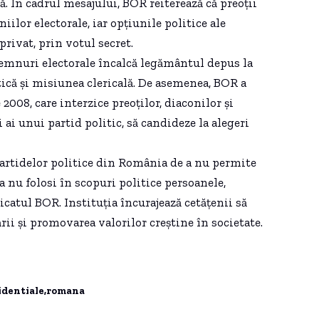
ă. În cadrul mesajului, BOR reiterează că preoții
ilor electorale, iar opțiunile politice ale
rivat, prin votul secret.
îndemnuri electorale încalcă legământul depus la
itică și misiunea clericală. De asemenea, BOR a
2008, care interzice preoților, diaconilor și
 ai unui partid politic, să candideze la alegeri
 partidelor politice din România de a nu permite
a nu folosi în scopuri politice persoanele,
nicatul BOR. Instituția încurajează cetățenii să
ării și promovarea valorilor creștine în societate.
identiale
romana