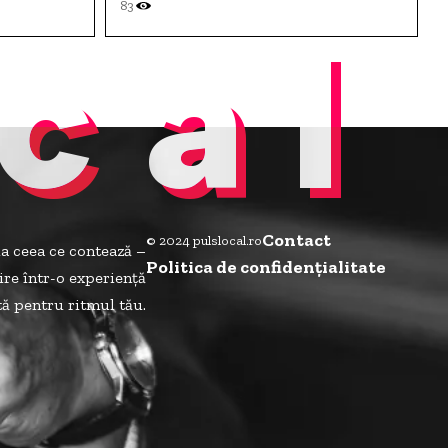
83
cal
Contact
© 2024 pulslocal.ro
la ceea ce contează –
Politica de confidenţialitate
ire într-o experiență
ită pentru ritmul tău.