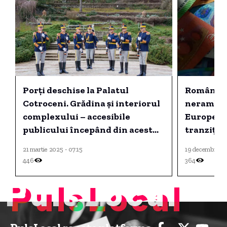
Porți deschise la Palatul
România 
Cotroceni. Grădina și interiorul
neramburs
complexului – accesibile
European
publicului începând din acest
tranziție
weekend.
21 martie 2025 - 07:15
19 decembrie 20
446
364
PulsLocal