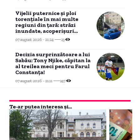
Vijelii puternice și ploi
torențiale în mai multe
regiuni din țară: străzi
inundate, acoperișuri
smulse și zeci de mașini
07 august 2026 - 21:24
23
avariate
Decizia surprinzătoare a lui
Sabău: Tony Njike, căpitan la
al treilea meci pentru Farul
Constanța!
07 august 2026 - 21:11
247
Te-ar putea interesa și...