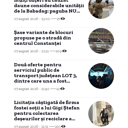
daune considerabile unității
de la Babadag: paguba NU
mai poate fi recuperată
07 august 2026 - 23:00
27
dintr-un motiv
HALUCINANT!
Șase variante de blocuri
propuse pe o stradă din
centrul Constanței
07 august 2026 - 22:31
209
Două oferte pentru
serviciul public de
transport județean LOT 3,
dintre care una a fost
declarată INADMISIBILĂ
07 august 2026 - 21:40
22
Licitația câștigată de firma
fostei soții a lui Gigi Ștefan
pentru colectarea
deșeurilor și reciclare a
ajuns în instanță
07 august 2026 - 21:31
293