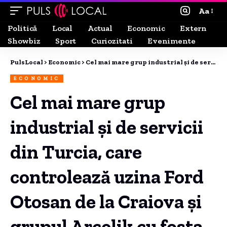
Aa
Politică
Local
Actual
Economic
Extern
Showbiz
Sport
Curiozitati
Evenimente
PulsLocal
>
Economic
>
Cel mai mare grup industrial și de servicii din Turcia, care controlează uzina Ford Otosan de la Craiova și grupul Arcelik cu fosta Arctic, aduce în România platforma sa de achiziții, prima extindere în Europa.
ECONOMIC
Cel mai mare grup
industrial și de servicii
din Turcia, care
controlează uzina Ford
Otosan de la Craiova și
grupul Arcelik cu fosta