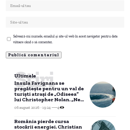
Salvează-mi numele, emailul și site-ul web în acest navigator pentru data
viitoare când o să comentez.
Știri
Ultimele
Insula Favignana se
pregăteşte pentru un val de
turişti atraşi de „Odiseea”
lui Christopher Nolan. „Ne-
ar putea face rău”
06 august 2026 - 19:24
4
România pierde cursa
stocării energiei. Christian