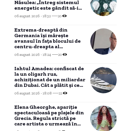
Năsulea: „Întreg sistemul
energetic este gândit să-i
dezavantajeze pe cetățeni”
06 august 2026 - 18:32
20
Extrema-dreaptă din
Germania îşi măreşte
avansul în faţa blocului de
centru-dreapta al
cancelarului Friedrich Merz
06 august 2026 - 18:24
20
(sondaj)
Iahtul Amadea: confiscat de
la un oligarh rus,
achiziționat de un miliardar
din Dubai. Cât a plătit și ce
intenționează să facă cu el
06 august 2026 - 18:08
22
noul proprietar.
Elena Gheorghe, apariție
spectaculoasă pe plajele din
Grecia. Regula strictă pe
care artista o urmează în
vacanță.