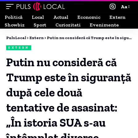
Aa
Politică
Local
Actual
Economic
Extern
Showbiz
Sport
Curiozitati
Evenimente
PulsLocal
>
Extern
>
Putin nu consideră că Trump este în siguranță după cele două tentative de asasinat: „În istoria SUA s-au întâmplat diverse incidente”
EXTERN
Putin nu consideră că
Trump este în siguranță
după cele două
tentative de asasinat:
„În istoria SUA s-au
întâmplat diverse