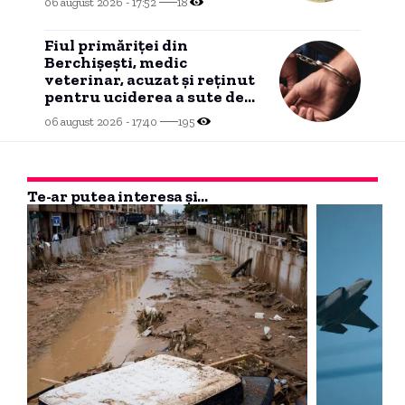
06 august 2026 - 17:52
18
Fiul primăriței din
Berchișești, medic
veterinar, acuzat și reținut
pentru uciderea a sute de
câini
06 august 2026 - 17:40
195
Te-ar putea interesa și...