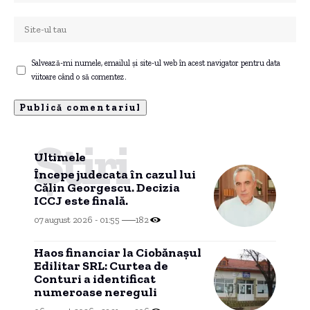
Salvează-mi numele, emailul și site-ul web în acest navigator pentru data
viitoare când o să comentez.
Știri
Ultimele
Începe judecata în cazul lui
Călin Georgescu. Decizia
ICCJ este finală.
07 august 2026 - 01:55
182
Haos financiar la Ciobănașul
Edilitar SRL: Curtea de
Conturi a identificat
numeroase nereguli