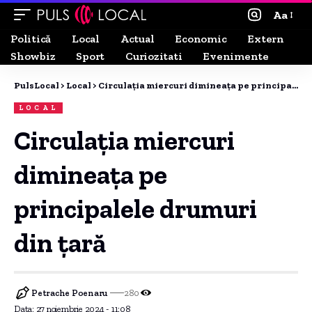
Aa
Politică
Local
Actual
Economic
Extern
Showbiz
Sport
Curiozitati
Evenimente
PulsLocal
>
Local
>
Circulația miercuri dimineața pe principalele drumuri din țară
LOCAL
Circulația miercuri
dimineața pe
principalele drumuri
din țară
Petrache Poenaru
280
Data: 27 noiembrie 2024 - 11:08