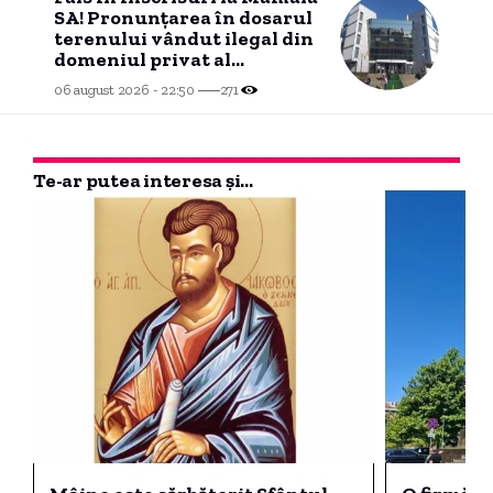
SA! Pronunțarea în dosarul
terenului vândut ilegal din
domeniul privat al
Constanței se apropie.
06 august 2026 - 22:50
271
Te-ar putea interesa și...