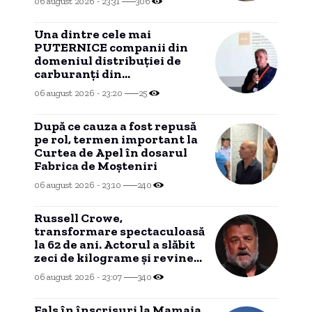
06 august 2026 - 23:31
306
Una dintre cele mai
PUTERNICE companii din
domeniul distribuției de
carburanți din
CONSTANȚA, investiție în
06 august 2026 - 23:20
25
Portul Tisovița.
După ce cauza a fost repusă
pe rol, termen important la
Curtea de Apel în dosarul
Fabrica de Moșteniri
06 august 2026 - 23:10
240
Russell Crowe,
transformare spectaculoasă
la 62 de ani. Actorul a slăbit
zeci de kilograme și revine
la silueta din „Gladiatorul”
06 august 2026 - 23:07
340
Fals în înscrisuri la Mamaia