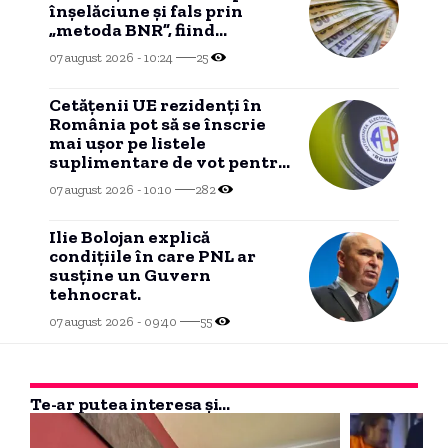
înșelăciune și fals prin
„metoda BNR”, fiind
surprinși în flagrant de
07 august 2026 - 10:24
25
anchetatori.
Cetățenii UE rezidenți în
România pot să se înscrie
mai ușor pe listele
suplimentare de vot pentru
europarlamentare, conform
07 august 2026 - 10:10
282
propunerii AEP.
Ilie Bolojan explică
condițiile în care PNL ar
susține un Guvern
tehnocrat.
07 august 2026 - 09:40
55
Te-ar putea interesa și...