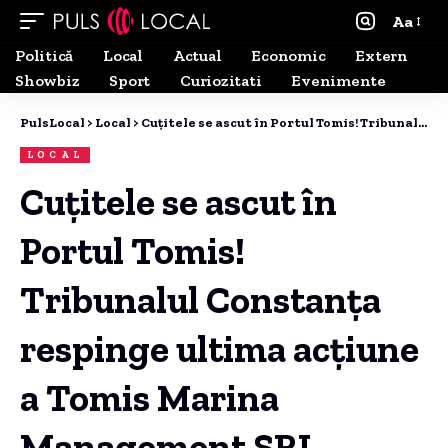
Aa
Politică
Local
Actual
Economic
Extern
Showbiz
Sport
Curiozitati
Evenimente
PulsLocal
>
Local
>
Cuțitele se ascut în Portul Tomis! Tribunalul Constanța respinge ultima acțiune a Tomis Marina Management SRL
LOCAL
Cuțitele se ascut în
Portul Tomis!
Tribunalul Constanța
respinge ultima acțiune
a Tomis Marina
Management SRL