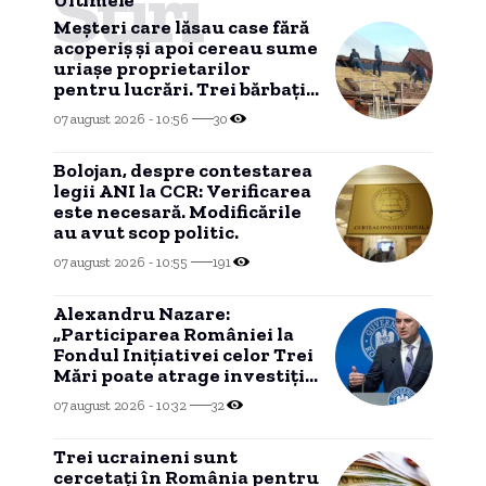
Știri
Meșteri care lăsau case fără
acoperiș și apoi cereau sume
uriașe proprietarilor
pentru lucrări. Trei bărbați,
trimiși în judecată.
07 august 2026 - 10:56
30
Bolojan, despre contestarea
legii ANI la CCR: Verificarea
este necesară. Modificările
au avut scop politic.
07 august 2026 - 10:55
191
Alexandru Nazare:
„Participarea României la
Fondul Inițiativei celor Trei
Mări poate atrage investiții
private în infrastructură”
07 august 2026 - 10:32
32
Trei ucraineni sunt
cercetați în România pentru