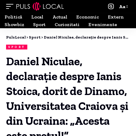
Aa
Politică
Local
Actual
Economic
Extern
Showbiz
Sport
Curiozitati
Evenimente
PulsLocal
>
Sport
>
Daniel Niculae, declarație despre Ianis Stoica, dorit de Dinamo, Universitatea Craiova și din Ucraina: „Acesta este prețul!”
SPORT
Daniel Niculae,
declarație despre Ianis
Stoica, dorit de Dinamo,
Universitatea Craiova și
din Ucraina: „Acesta
este prețul!”