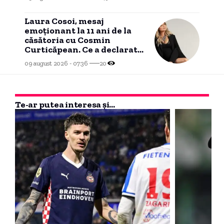
Laura Cosoi, mesaj
emoționant la 11 ani de la
căsătoria cu Cosmin
Curticăpean. Ce a declarat
despre tatăl celor cinci
09 august 2026 - 07:36
20
fetițe
Te-ar putea interesa și...