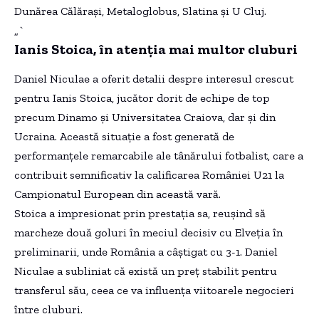
Dunărea Călărași, Metaloglobus, Slatina și U Cluj.
„`
Ianis Stoica, în atenția mai multor cluburi
Daniel Niculae a oferit detalii despre interesul crescut
pentru Ianis Stoica, jucător dorit de echipe de top
precum Dinamo și Universitatea Craiova, dar și din
Ucraina. Această situație a fost generată de
performanțele remarcabile ale tânărului fotbalist, care a
contribuit semnificativ la calificarea României U21 la
Campionatul European din această vară.
Stoica a impresionat prin prestația sa, reușind să
marcheze două goluri în meciul decisiv cu Elveția în
preliminarii, unde România a câștigat cu 3-1. Daniel
Niculae a subliniat că există un preț stabilit pentru
transferul său, ceea ce va influența viitoarele negocieri
între cluburi.