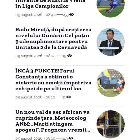
în Liga Campionilor
09 august 2026 - 08:42
253
Radu Miruță, după creșterea
nivelului Dunării: Cel puțin
9 zile suplimentare pentru
Unitatea 2 de la Cernavodă
09 august 2026 - 08:24
19
ÎNCĂ 3 PUNCTE! Farul
Constanța a obținut o
victorie cu emoții împotriva
echipei de pe ultimul loc
09 august 2026 - 08:12
21
Un nou val de aer african va
cuprinde țara. Meteorolog
ANM: „Marți atingem
apogeul”. Prognoza vremii
pentru următoarele zile
09 august 2026 - 08:10
143