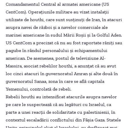
Comandamentul Central al armatei americane (US
CentCom). Operațiunile militare au vizat instalații
utilizate de houthi, care sunt susținuți de Iran, în atacuri
asupra navei de război și a navelor comerciale ale
marinei americane în sudul Mării Roșii și la Golful Aden.
US CentCom a precizat că nu au fost raportate răniți sau
pagube în rândul personalului și echipamentului
american. De asemenea, postul de televiziune Al-
Massira, asociat rebelilor houthi, a anunțat că au avut
loc cinci atacuri în guvernoratul Amran și alte două în
guvernoratul Sanaa, zona în care se află capitala
Yemenului, controlată de rebeli.
Rebelii houthi au intensificat atacurile asupra navelor
pe care le suspectează că au legături cu Israelul, ca
parte a unei reacții de solidaritate cu palestinienii, în
contextul escaladării conflictului din Fâșia Gaza. Statele
Unite, principalul aliat al Israelului, au desfășurat mai