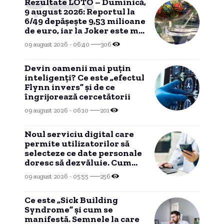
Rezultate LOTO – Duminică,
9 august 2026: Reportul la
6/49 depășește 9,53 milioane
de euro, iar la Joker este mai
mare de 650.000 de euro
09 august 2026 - 06:40
306
Devin oamenii mai puțin
inteligenți? Ce este „efectul
Flynn invers” și de ce
îngrijorează cercetătorii
09 august 2026 - 06:10
201
Noul serviciu digital care
permite utilizatorilor să
selecteze ce date personale
doresc să dezvăluie. Cum
funcționează și cine are
09 august 2026 - 05:55
256
acces la el.
Ce este „Sick Building
Syndrome” și cum se
manifestă. Semnele la care