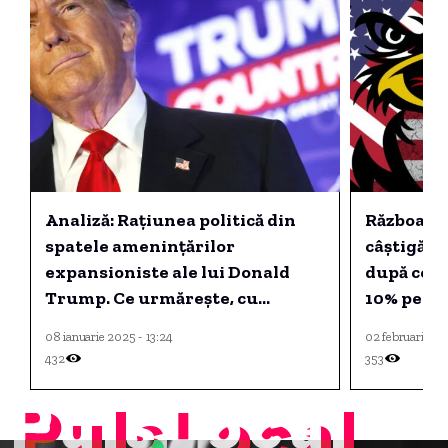
Analiză: Rațiunea politică din
Războaiel
spatele amenințărilor
câștigător
expansioniste ale lui Donald
după ce S
Trump. Ce urmărește, cu
10% pentr
adevărat, președintele ales al
adresat 
08 ianuarie 2025 - 13:24
02 februarie 20
SUA.
432
353
PulsLocal