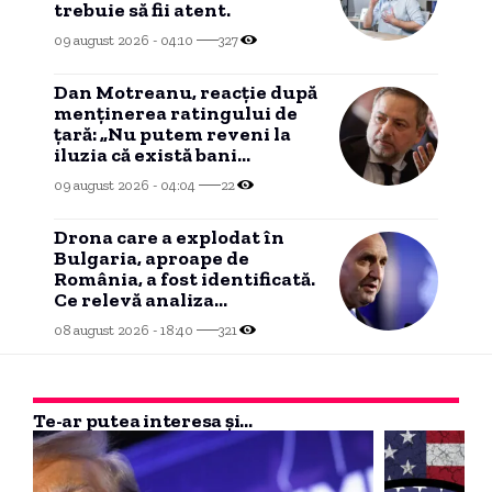
trebuie să fii atent.
09 august 2026 - 04:10
327
Dan Motreanu, reacție după
menținerea ratingului de
țară: „Nu putem reveni la
iluzia că există bani
nelimitați”
09 august 2026 - 04:04
22
Drona care a explodat în
Bulgaria, aproape de
România, a fost identificată.
Ce relevă analiza
preliminară a epavei
08 august 2026 - 18:40
321
Te-ar putea interesa și...