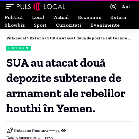
Aa
Politică
Local
Actual
Economic
Extern
Showbiz
Sport
Curiozitati
Evenimente
PulsLocal
>
Extern
>
SUA au atacat două depozite subterane de armament ale rebelilor houthi în Yemen.
EXTERN
SUA au atacat două
depozite subterane de
armament ale rebelilor
houthi în Yemen.
Petrache Poenaru
337
Data: 9 ianuarie 2025 - 13:55