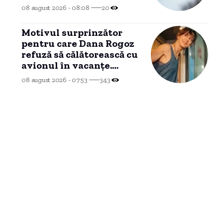
cu drone neidentificate.
08 august 2026 - 08:08
20
Motivul surprinzător
pentru care Dana Rogoz
refuză să călătorească cu
avionul în vacanțe.
Activitățile copiilor ei în
08 august 2026 - 07:53
343
tren.