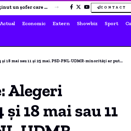
Ioana Grama și fostul soț la Untold: „Divorțul pune capăt unei căsnicii, nu unei familii”
CONTACT
Actual
Economic
Extern
Showbiz
Sport
Cu
mai sau 11 și 25 mai. PSD-PNL-UDMR-minorități ar putea avea doi candidați.
e: Alegeri
 și 18 mai sau 11
-PNL-UDMR-