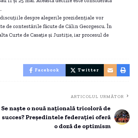
sau 11 și 25 mai. Această decizie este considerată
.
discuțiile despre alegerile prezidențiale vor
gate de contestările făcute de Călin Georgescu. În
lta Curte de Casație și Justiție, iar procesul de
Facebook
Twitter
ARTICOLUL URMĂTOR
Se naște o nouă națională tricoloră de
succes? Președintele federației oferă
o doză de optimism