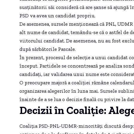
susținătorii săi consideră că are șanse să ajungă în 
PSD va avea un candidat propriu.
De asemenea, sursele menționează că PNL, UDMR ș
alt nume de candidat, temându-se că o astfel de dec
viitorului candidat. De asemenea, nu au fost excl
după sărbătorile Pascale.
În prezent, procesul de selecție a unui candidat c
început. Partidele se concentrează pe analiza sond
candidați, iar validarea unui nume este considera
O preocupare majoră a coaliției rămâne calendarul 
organizarea alegerilor în luna mai. Sursele sublini
înainte de a se lua o decizie finală cu privire la dat
Decizii în Coaliție: Aleg
Coaliția PSD-PNL-UDMR-minorități discută despre