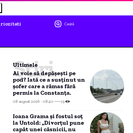
riozitati
Caută
Știri
Ultimele
Ai voie să depășești pe
pod? Iată ce a susținut un
șofer care a rămas fără
permis la Constanța.
08 august 2026 - 08:40
19
Ioana Grama și fostul soț
la Untold: „Divorțul pune
capăt unei căsnicii, nu