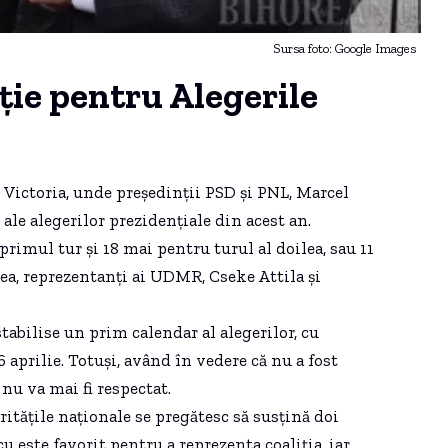
Sursa foto: Google Images
iție pentru Alegerile
ul Victoria, unde președinții PSD și PNL, Marcel
 ale alegerilor prezidențiale din acest an.
rimul tur și 18 mai pentru turul al doilea, sau 11
nea, reprezentanți ai UDMR, Cseke Attila și
abilise un prim calendar al alegerilor, cu
 aprilie. Totuși, având în vedere că nu a fost
nu va mai fi respectat.
itățile naționale se pregătesc să susțină doi
u este favorit pentru a reprezenta coaliția, iar