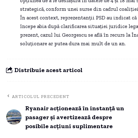
opțiunea de a le desfășura în datele de 4 și 18 mai 
strategică, conform unei surse din cadrul coaliției
În acest context, reprezentanții PSD au indicat că 
începe abia după clarificarea situației juridice le
prezent, cazul lui Georgescu se află în recurs la Îna
soluționare ar putea dura mai mult de un an.
Distribuie acest articol
ARTICOLUL PRECEDENT
Ryanair acționează în instanță un
pasager și avertizează despre
posibile acțiuni suplimentare