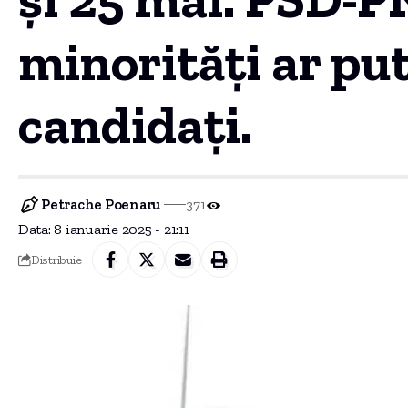
minorități ar pu
candidați.
Petrache Poenaru
371
Data: 8 ianuarie 2025 - 21:11
Distribuie