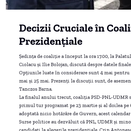
Decizii Cruciale în Coal
Prezidențiale
Ședința de coaliție a început la ora 17.00, la Palat
Ciolacu și Ilie Bolojan, discută despre datele finale
Opțiunile luate în considerare sunt 4 mai pentru p
mai și 25 mai. Prezenți la discuții sunt, de aseme
Tanczos Barna.
La finalul anului trecut, coaliția PSD-PNL-UDMR st
primul tur programat pe 23 martie și al doilea pe 6
adoptată nicio hotărâre de Guvern, acest calendar 
Surse politice au dezvăluit că PNL, UDMR și minor
candidați la alegerile prezidențiale. Crin Antonesc