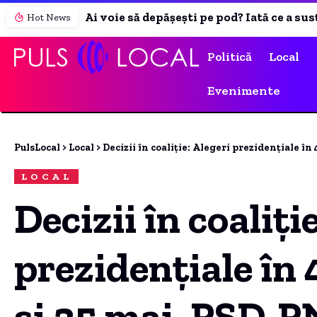
Hot News
Politică
Local
Evenimente
PulsLocal
>
Local
>
Decizii în coaliție: Alegeri prezidențiale în 4 și 18 
LOCAL
Decizii în coaliți
prezidențiale în 4
și 25 mai. PSD