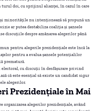
turul doi, cu sprijinul alianței, în cazul în care
i minoritățile nu intenționează să propună un
izie ar putea destabiliza coaliția și șansele
use discuțiile despre amânarea alegerilor până
omun pentru alegerile prezidențiale este încă la
ajelor pentru a evalua șansele potențialilor
tă prematură.
electoral, cu discuții în desfășurare privind
ază că este esențial să existe un candidat sigur
ele alegerilor.
eri Prezidențiale în Mai
 organizarea alegerilor prezidențiale, având