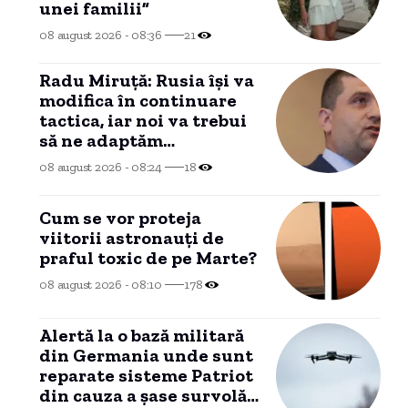
unei familii”
08 august 2026 - 08:36
21
Radu Miruță: Rusia își va
modifica în continuare
tactica, iar noi va trebui
să ne adaptăm
permanent.
08 august 2026 - 08:24
18
Cum se vor proteja
viitorii astronauți de
praful toxic de pe Marte?
08 august 2026 - 08:10
178
Alertă la o bază militară
din Germania unde sunt
reparate sisteme Patriot
din cauza a șase survolări