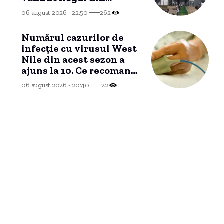
domeniul privat al
06 august 2026 - 22:50
262
Constanței se apropie.
Numărul cazurilor de
infecție cu virusul West
Nile din acest sezon a
ajuns la 10. Ce recomandă
autoritățile
06 august 2026 - 20:40
22