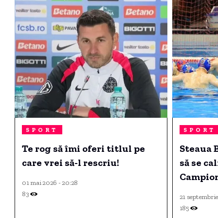
SPORT
SPORT
Te rog să îmi oferi titlul pe
Steaua 
care vrei să-l rescriu!
să se cal
Campion
01 mai 2026 - 20:28
83
21 septembrie
185