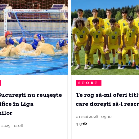
SPORT
București nu reușește
Te rog să-mi oferi tit
ifice în Liga
care dorești să-l rescr
ilor
01 mai 2026 - 09:10
413
 2025 - 12:08