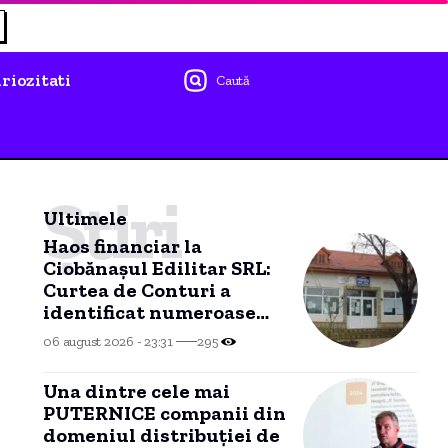
riozitati
Caută
Știri
Ultimele
Haos financiar la
Ciobănașul Edilitar SRL:
Curtea de Conturi a
identificat numeroase
nereguli
06 august 2026 - 23:31
295
Una dintre cele mai
PUTERNICE companii din
domeniul distribuției de