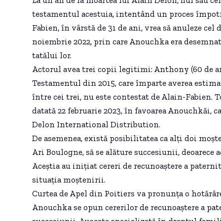
testamentul acestuia, intentând un proces împotri
Fabien, în vârstă de 31 de ani, vrea să anuleze cel
noiembrie 2022, prin care Anouchka era desemnată
tatălui lor.
Actorul avea trei copii legitimi: Anthony (60 de a
Testamentul din 2015, care împarte averea estimat
între cei trei, nu este contestat de Alain-Fabien. T
datată 22 februarie 2023, în favoarea Anouchkăi, c
Delon International Distribution.
De asemenea, există posibilitatea ca alți doi moște
Ari Boulogne, să se alăture succesiunii, deoarece ac
Aceștia au inițiat cereri de recunoaștere a paterni
situația moștenirii.
Curtea de Apel din Poitiers va pronunța o hotărâr
Anouchka se opun cererilor de recunoaștere a pate
succesiunii. Avocata specializată în dreptul famil