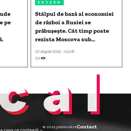
EXTERN
lude
Stâlpul de bază al economiei
e pe
de război a Rusiei se
prăbușește. Cât timp poate
ă.
rezista Moscova sub
presiunea sancțiunilor?
07 august 2025 - 04:08
171
cal
Contact
© 2024 pulslocal.ro
la ceea ce contează –