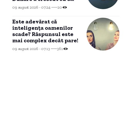
centimetri.
09 august 2026 - 07:24
20
Este adevărat că
inteligența oamenilor
scade? Răspunsul este
mai complex decât pare!
09 august 2026 - 07:13
361