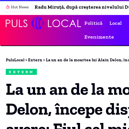
Radu Miruță, după creșterea nivelului Dunării: Cel puțin 9 zile suplimentare pentru Unitatea 2 de la Cernavodă
Hot News
Politică
Local
Evenimente
PulsLocal
>
Extern
>
La un an de la moartea lui Alain Delon, începe disputa 
EXTERN
La un an de la mo
Delon, începe di
avere: Fiul cel m