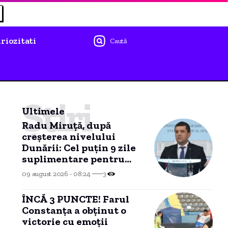
riozitati
Caută
Știri
Ultimele
Radu Miruță, după
creșterea nivelului
Dunării: Cel puțin 9 zile
suplimentare pentru
Unitatea 2 de la
09 august 2026 - 08:24
3
Cernavodă
ÎNCĂ 3 PUNCTE! Farul
Constanța a obținut o
victorie cu emoții