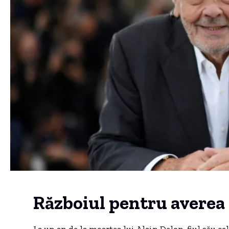
Războiul pentru averea 
La un an de la moartea lui Alain Delon, fiul său ce