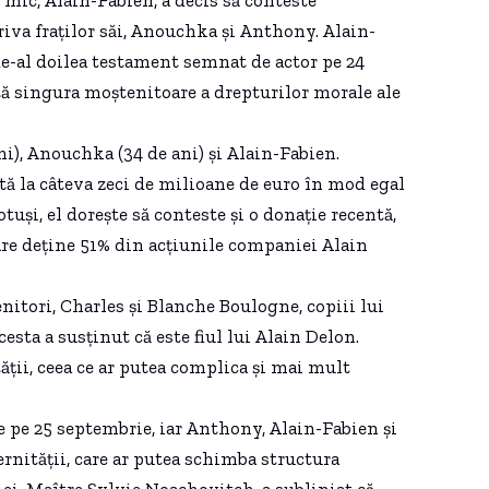
va fraților săi, Anouchka și Anthony. Alain-
 de-al doilea testament semnat de actor pe 24
 singura moștenitoare a drepturilor morale ale
ni), Anouchka (34 de ani) și Alain-Fabien.
ă la câteva zeci de milioane de euro în mod egal
otuși, el dorește să conteste și o donație recentă,
are deține 51% din acțiunile companiei Alain
nitori, Charles și Blanche Boulogne, copiii lui
esta a susținut că este fiul lui Alain Delon.
tății, ceea ce ar putea complica și mai mult
e pe 25 septembrie, iar Anthony, Alain-Fabien și
rnității, care ar putea schimba structura
iei, Maître Sylvie Noachovitch, a subliniat că