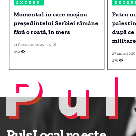
EXTERN
EXTER
Momentul în care mașina
Patru mi
președintelui Serbiei rămâne
palestin
fără o roată, în mers
după ce 
militare
11 februarie 2025 - 15:58
roșie.
452
27 iunie 2025 
275
Pul
PulsLocal.ro este