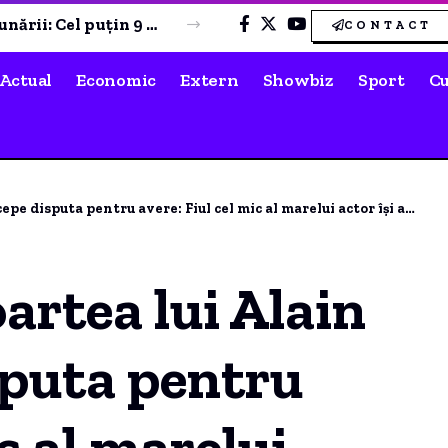
ÎNCĂ 3 PUNCTE! Farul Constanța a obținut o victorie cu emoții împotriva echipei de pe ultimul loc
CONTACT
Actual
Economic
Extern
Showbiz
Sport
Cu
pentru avere: Fiul cel mic al marelui actor își acționează în judecată frații.
artea lui Alain
sputa pentru
ic al marelui