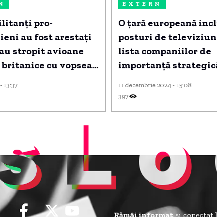
N
EXTERN
litanți pro-
O țară europeană inc
ieni au fost arestați
posturi de televiziun
au stropit avioane
lista companiilor de
 britanice cu vopsea
importanță strategic
- 13:37
11 decembrie 2024 - 15:08
397
sLo
Rămâi informat
și conectat 