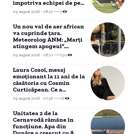
împotriva echipei de pe
ultimul loc
09 august 2026 - 08:12
7
Un nou val de aer african
va cuprinde țara.
Meteorolog ANM: „Marți
atingem apogeul”.
Prognoza vremii pentru
09 august 2026 - 08:10
130
următoarele zile
Laura Cosoi, mesaj
emoționant la 11 ani de la
căsătoria cu Cosmin
Curticăpean. Ce a
declarat despre tatăl
09 august 2026 - 07:36
16
celor cinci fetițe
Unitatea 2 de la
Cernavodă rămâne în
funcțiune. Apa din
Dunăre a crescut cu 8