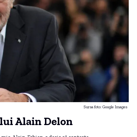
Sursa foto: Google Images
lui Alain Delon
l mic, Alain-Fabien, a decis să conteste