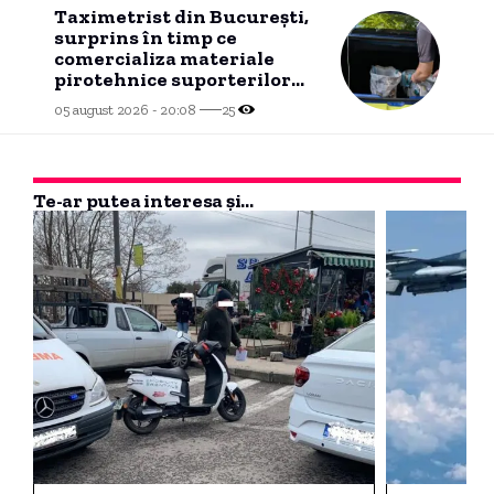
Taximetrist din București,
surprins în timp ce
comercializa materiale
pirotehnice suporterilor
israelieni pentru meciul de
05 august 2026 - 20:08
25
la Ploiești
Te-ar putea interesa și...