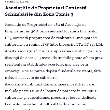
semnificative.
Asociațiile de Proprietari Contestă
Schimbările din Zona Tomis 3
Asociația de Proprietari nr. 760 și Asociația de
Proprietari nr. 308, reprezentând locatarii blocurilor
LT3, contestă propunerea de realizare a unei parcări
subterane cu regim 2S+P între blocurile LT2, LT3 și LT4.
Aceste asociații afirmă că amplasarea construcției la o
distanță de doar 3–5 metri de imobile poate afecta grav
rezistența și stabilitatea acestora, mai ales prin
excavațiile ce ar putea depăși fundațiile existente, fără
măsuri adecvate de subzidire.
Asociațiile subliniază dimensiunea investiției, care
include peste 1.000 de locuri de parcare în structuri
subterane și supraterane, precum și locuri dedicate
taxiurilor și sistemului Kiss&Go. În opinia lor,