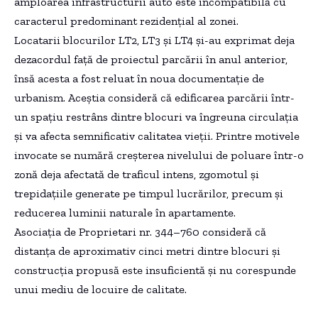
amploarea infrastructurii auto este incompatibilă cu
caracterul predominant rezidențial al zonei.
Locatarii blocurilor LT2, LT3 și LT4 și-au exprimat deja
dezacordul față de proiectul parcării în anul anterior,
însă acesta a fost reluat în noua documentație de
urbanism. Aceștia consideră că edificarea parcării într-
un spațiu restrâns dintre blocuri va îngreuna circulația
și va afecta semnificativ calitatea vieții. Printre motivele
invocate se numără creșterea nivelului de poluare într-o
zonă deja afectată de traficul intens, zgomotul și
trepidațiile generate pe timpul lucrărilor, precum și
reducerea luminii naturale în apartamente.
Asociația de Proprietari nr. 344–760 consideră că
distanța de aproximativ cinci metri dintre blocuri și
construcția propusă este insuficientă și nu corespunde
unui mediu de locuire de calitate.