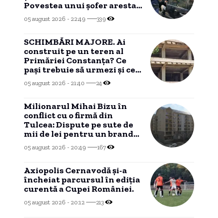
Povestea unui șofer arestat
la Constanța.
05 august 2026 - 22:49
339
SCHIMBĂRI MAJORE. Ai
construit pe un teren al
Primăriei Constanța? Ce
pași trebuie să urmezi și ce
costuri implică
05 august 2026 - 21:40
24
Milionarul Mihai Bizu în
conflict cu o firmă din
Tulcea: Dispute pe sute de
mii de lei pentru un brand
imobiliar, blocate într-un
05 august 2026 - 20:49
167
conflict de competență.
Axiopolis Cernavodă și-a
încheiat parcursul în ediția
curentă a Cupei României.
05 august 2026 - 20:12
213