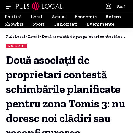
Aa
Politică
Local
Actual
Economic
Extern
Showbiz
Sport
Curiozitati
Evenimente
PulsLocal
>
Local
>
Două asociații de proprietari contestă schimbările planificate pentru zona Tomis 3: nu doresc noi clădiri sau reconfigurarea parcărilor.
LOCAL
Două asociații de
proprietari contestă
schimbările planificate
pentru zona Tomis 3: nu
doresc noi clădiri sau
reconfigurarea