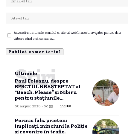
Salvează-mi numele, emailul și site-ul web în acest navigator pentru data
viitoare când o să comentez.
Știri
Ultimele
Paul Foleanu, despre
EFECTUL NEAȘTEPTAT al
“Beach, Please” și Nibiru
pentru stațiunile
MANGALIEI
06 august 2026 - 00:55
192
Permis fals, prieteni
implicați, minciuni la Poliție
și revenire în trafic.