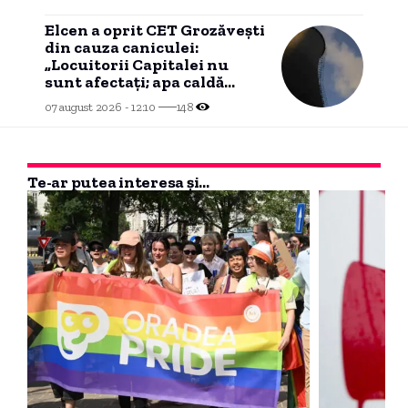
Elcen a oprit CET Grozăveşti
din cauza caniculei:
„Locuitorii Capitalei nu
sunt afectați; apa caldă
menajeră este asigurată”
07 august 2026 - 12:10
148
Te-ar putea interesa și...