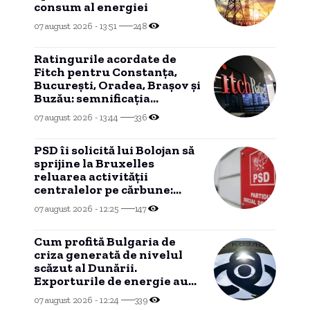
consum al energiei
07 august 2026 - 13:51
248
Ratingurile acordate de
Fitch pentru Constanța,
București, Oradea, Brașov și
Buzău: semnificația
acestora și relația cu
07 august 2026 - 13:44
336
ratingul de țară.
PSD îi solicită lui Bolojan să
sprijine la Bruxelles
reluarea activității
centralelor pe cărbune:
„România nu poate fi lăsată
07 august 2026 - 12:25
147
în întuneric”
Cum profită Bulgaria de
criza generată de nivelul
scăzut al Dunării.
Exporturile de energie au
atins niveluri record.
07 august 2026 - 12:24
339