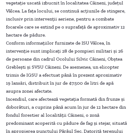
vegetație uscată izbucnit în localitatea Câineni, județul
Vâlcea. La fața locului, se continuă acțiunile de stingere,
inclusiv prin intervenții aeriene, pentru a combate
focarele care se extind pe o suprafață de aproximativ 12
hectare de pădure.
Conform informațiilor furnizate de ISU Vâlcea, în
intervenție sunt implicați 28 de pompieri militari și 26
de persoane din cadrul Ocolului Silvic Câineni, Obștea
Greblești și SVSU Câineni. De asemenea, un elicopter
trimis de IGSU a efectuat până în prezent aproximativ
19 lansări, distribuit în jur de 47.500 de litri de apă
asupra zonei afectate.
Incendiul, care afectează vegetația formată din frunze și
doborâturi, a cuprins până acum în jur de 12 hectare din
fondul forestier al localității Câineni, o zonă
predominant acoperită cu pădure de fag și stejar, situată
în apropierea punctului Pârâul Sec. Datorită terenului