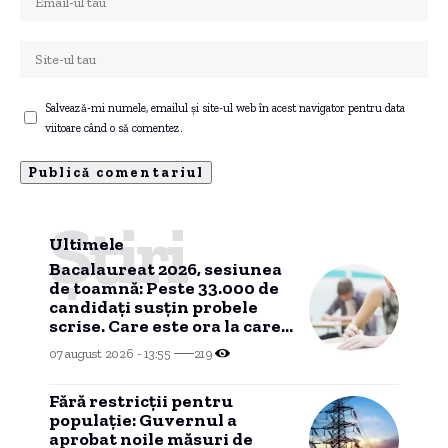
Salvează-mi numele, emailul și site-ul web în acest navigator pentru data
viitoare când o să comentez.
Știri
Ultimele
Bacalaureat 2026, sesiunea
de toamnă: Peste 33.000 de
candidați susțin probele
scrise. Care este ora la care
începe primul examen?
07 august 2026 - 13:55
219
Fără restricții pentru
populație: Guvernul a
aprobat noile măsuri de