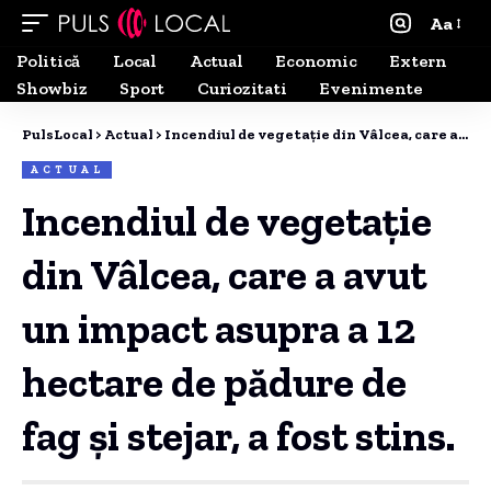
Aa
Politică
Local
Actual
Economic
Extern
Showbiz
Sport
Curiozitati
Evenimente
PulsLocal
>
Actual
>
Incendiul de vegetație din Vâlcea, care a avut un impact asupra a 12 hectare de pădure de fag și stejar, a fost stins.
ACTUAL
Incendiul de vegetație
din Vâlcea, care a avut
un impact asupra a 12
hectare de pădure de
fag și stejar, a fost stins.