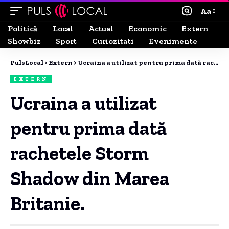
Aa
Politică
Local
Actual
Economic
Extern
Showbiz
Sport
Curiozitati
Evenimente
PulsLocal
>
Extern
>
Ucraina a utilizat pentru prima dată rachetele Storm Shadow din Marea Britanie.
EXTERN
Ucraina a utilizat
pentru prima dată
rachetele Storm
Shadow din Marea
Britanie.