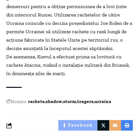
demersuri pentru a obține permisiunea de a lovi ținte
din interiorul Rusiei. Utilizarea rachetelor de către
Ucraina coincide cu decizia președintelui Joe Biden de a
permite Ucrainei să utilizeze rachete cu rază lungă de
acțiune fabricate în Statele Unite pe teritoriul rus, o
decizie anunțată la începutul acestei săptămâni.
De asemenea, Kievul a efectuat prima sa lovitură cu
rachete Atacms, vizând o instalație militară din Briansk,
în dimineața zilei de marți.
Etichete:
rachete
shadow
storm
tragere
ucraina
Facebook