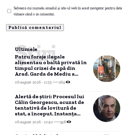
Salvează-mi numele, emailul și site-ul web în acest navigator pentru data
viitoare când o să comentez.
Știri
Ultimele
Patru foraje ilegale
alimentau o baltă privată în
timpul crizei de apă din
Arad. Garda de Mediu a
aplicat o amendă de 15.000
06 august 2026 - 11:55
264
de lei.
Alertă de știri: Procesul lui
Călin Georgescu, acuzat de
tentativă de lovitură de
stat, a început. Instanța
supremă confirmă decizia
06 august 2026 - 10:40
348
CAB.