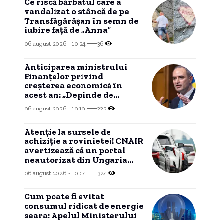
Ce riscă bărbatul care a
vandalizat o stâncă de pe
Transfăgărășan în semn de
iubire față de „Anna”
06 august 2026 - 10:24
36
Anticiparea ministrului
Finanțelor privind
creșterea economică în
acest an: „Depinde de
evoluția în trimestrele III și
06 august 2026 - 10:10
222
IV”
Atenție la sursele de
achiziție a rovinietei! CNAIR
avertizează că un portal
neautorizat din Ungaria
percepe costuri
06 august 2026 - 10:04
324
suplimentare.
Cum poate fi evitat
consumul ridicat de energie
seara: Apelul Ministerului