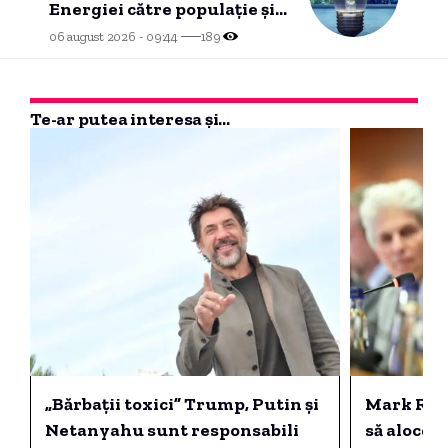
Energiei către populație și
companii
06 august 2026 - 09:44
189
Te-ar putea interesa și...
„Bărbații toxici” Trump, Putin și
Mark Rutt
Netanyahu sunt responsabili
să aloce „