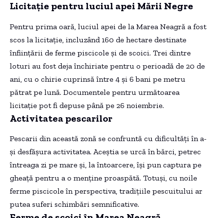
Licitație pentru luciul apei Mării Negre
Pentru prima oară, luciul apei de la Marea Neagră a fost
scos la licitație, incluzând 160 de hectare destinate
înființării de ferme piscicole și de scoici. Trei dintre
loturi au fost deja închiriate pentru o perioadă de 20 de
ani, cu o chirie cuprinsă între 4 și 6 bani pe metru
pătrat pe lună. Documentele pentru următoarea
licitație pot fi depuse până pe 26 noiembrie.
Activitatea pescarilor
Pescarii din această zonă se confruntă cu dificultăți în a-
și desfășura activitatea. Aceștia se urcă în bărci, petrec
întreaga zi pe mare și, la întoarcere, își pun captura pe
gheață pentru a o menține proaspătă. Totuși, cu noile
ferme piscicole în perspectiva, tradițiile pescuitului ar
putea suferi schimbări semnificative.
Ferme de scoici în Marea Neagră