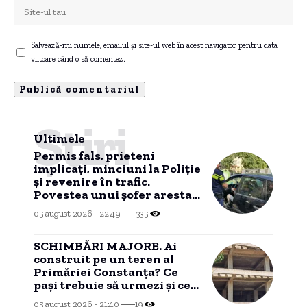
Salvează-mi numele, emailul și site-ul web în acest navigator pentru data
viitoare când o să comentez.
Știri
Ultimele
Permis fals, prieteni
implicați, minciuni la Poliție
și revenire în trafic.
Povestea unui șofer arestat
la Constanța.
05 august 2026 - 22:49
335
SCHIMBĂRI MAJORE. Ai
construit pe un teren al
Primăriei Constanța? Ce
pași trebuie să urmezi și ce
costuri implică
05 august 2026 - 21:40
19