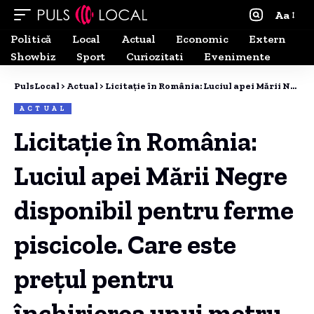
Aa
Politică
Local
Actual
Economic
Extern
Showbiz
Sport
Curiozitati
Evenimente
PulsLocal
>
Actual
>
Licitație în România: Luciul apei Mării Negre disponibil pentru ferme piscicole. Care este prețul pentru închirierea unui metru pătrat?
ACTUAL
Licitație în România:
Luciul apei Mării Negre
disponibil pentru ferme
piscicole. Care este
prețul pentru
închirierea unui metru