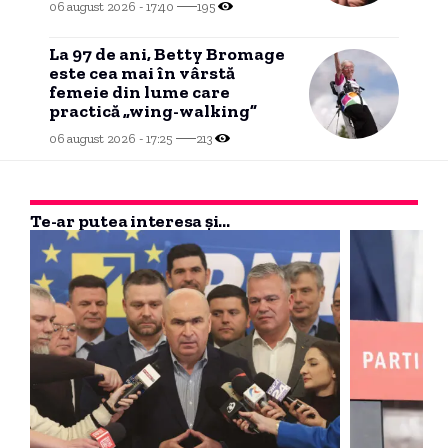
06 august 2026 - 17:40
195
La 97 de ani, Betty Bromage
este cea mai în vârstă
femeie din lume care
practică „wing-walking”
06 august 2026 - 17:25
213
Te-ar putea interesa și...