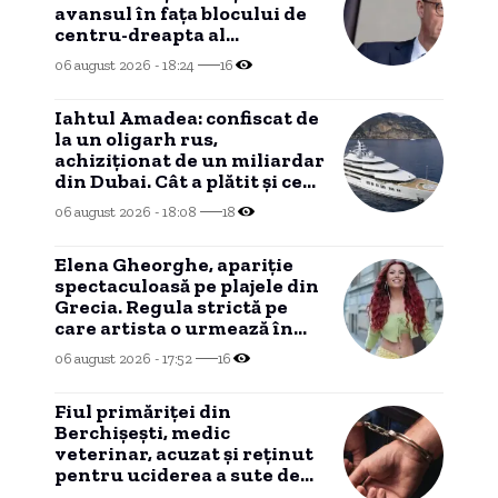
avansul în faţa blocului de
centru-dreapta al
cancelarului Friedrich Merz
06 august 2026 - 18:24
16
(sondaj)
Iahtul Amadea: confiscat de
la un oligarh rus,
achiziționat de un miliardar
din Dubai. Cât a plătit și ce
intenționează să facă cu el
06 august 2026 - 18:08
18
noul proprietar.
Elena Gheorghe, apariție
spectaculoasă pe plajele din
Grecia. Regula strictă pe
care artista o urmează în
vacanță.
06 august 2026 - 17:52
16
Fiul primăriței din
Berchișești, medic
veterinar, acuzat și reținut
pentru uciderea a sute de
câini