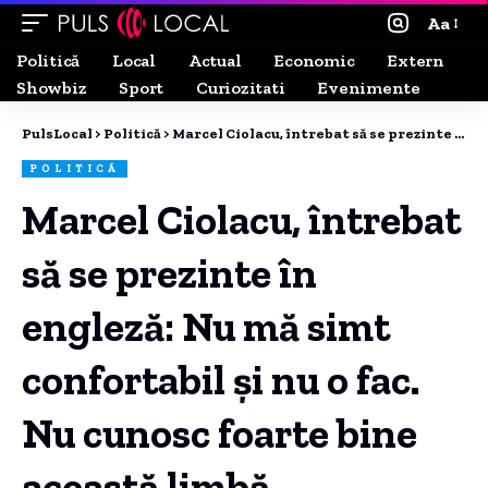
Aa
Politică
Local
Actual
Economic
Extern
Showbiz
Sport
Curiozitati
Evenimente
PulsLocal
>
Politică
>
Marcel Ciolacu, întrebat să se prezinte în engleză: Nu mă simt confortabil și nu o fac. Nu cunosc foarte bine această limbă.
POLITICĂ
Marcel Ciolacu, întrebat
să se prezinte în
engleză: Nu mă simt
confortabil și nu o fac.
Nu cunosc foarte bine
această limbă.