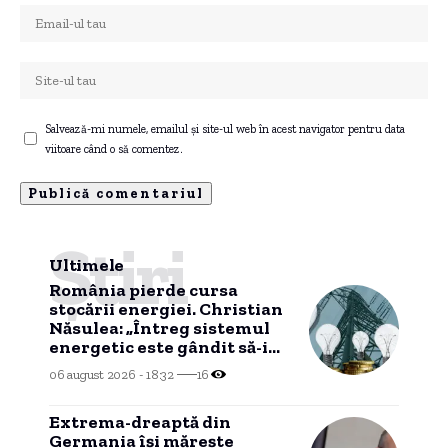
Salvează-mi numele, emailul și site-ul web în acest navigator pentru data
viitoare când o să comentez.
Știri
Ultimele
România pierde cursa
stocării energiei. Christian
Năsulea: „Întreg sistemul
energetic este gândit să-i
dezavantajeze pe cetățeni”
06 august 2026 - 18:32
16
Extrema-dreaptă din
Germania îşi măreşte