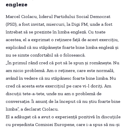
engleze
Marcel Ciolacu, liderul Partidului Social Democrat
(PSD), a fost invitat, miercuri, la Digi FM, unde a fost
întrebat să se prezinte în limba engleză. Cu toate
acestea, el a exprimat o reținere față de acest exercițiu,
explicând că nu stăpânește foarte bine limba engleză și
nu se simte confortabil să o folosească.
„În primul rând cred că pot să le spun şi româneşte. Nu
am nicio problemă. Am o reţinere, care este normală,
având în vedere că nu stăpânesc foarte bine limba. Nu
cred că acesta este exercițiul pe care vi-l doriți. Am
discuții tete-a-tete, unde nu am o problemă de
conversație. Îi anunț de la început că nu știu foarte bine
limba”, a declarat Ciolacu.
El a adăugat că a avut o experiență pozitivă în discuțiile
cu președinta Comisiei Europene, care i-a spus să nu-și