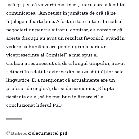
facă griji și că va vorbi mai încet, lucru care a facilitat
comunicarea. „Am reușit în jumătate de oră să ne
înțelegem foarte bine. A fost un tete-a-tete. În cadrul
negocierilor pentru viitorul comisar, eu consider că
aceste discuții au avut un rezultat favorabil, având în
vedere că România are pentru prima oară un
vicepreședinte al Comisiei”, a mai spus el.
Ciolacu a recunoscut că, de-a lungul timpului, a avut
rețineri în relațiile externe din cauza abilităților sale
lingvistice. El a menționat că actualmente are un
profesor de engleză, dar și de economie. „E lupta
fiecăruia cu el, să fie mai bun în fiecare zi”, a
concluzionat liderul PSD.
Etichete:
ciolacu
marcel
psd