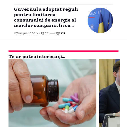
Guvernul a adoptat reguli
pentru limitarea
consumului de energie al
marilor companii. În ce
condiții poate interveni
07 august 2026 - 15:22
251
Transelectrica?
Te-ar putea interesa și...