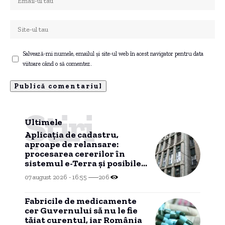
Salvează-mi numele, emailul și site-ul web în acest navigator pentru data
viitoare când o să comentez.
Știri
Ultimele
Aplicația de cadastru,
aproape de relansare:
procesarea cererilor în
sistemul e-Terra și posibile
probleme inițiale
07 august 2026 - 16:55
206
Fabricile de medicamente
cer Guvernului să nu le fie
tăiat curentul, iar România