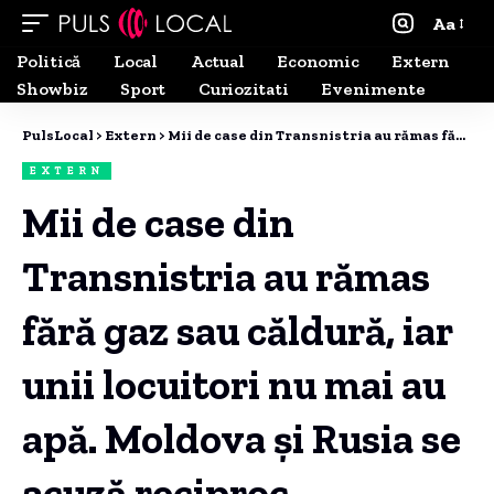
Aa
Politică
Local
Actual
Economic
Extern
Showbiz
Sport
Curiozitati
Evenimente
PulsLocal
>
Extern
>
Mii de case din Transnistria au rămas fără gaz sau căldură, iar unii locuitori nu mai au apă. Moldova și Rusia se acuză reciproc.
EXTERN
Mii de case din
Transnistria au rămas
fără gaz sau căldură, iar
unii locuitori nu mai au
apă. Moldova și Rusia se
acuză reciproc.