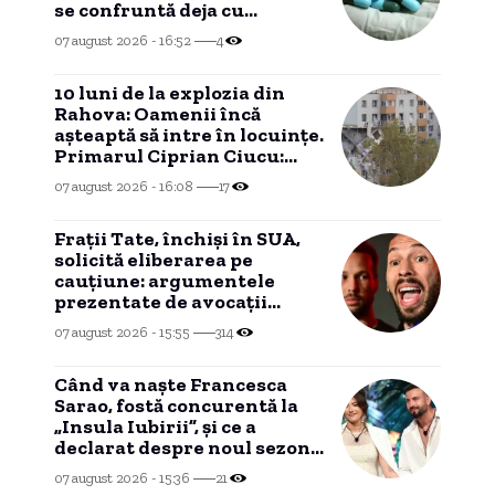
se confruntă deja cu
probleme în aprovizionare.
07 august 2026 - 16:52
4
10 luni de la explozia din
Rahova: Oamenii încă
așteaptă să intre în locuințe.
Primarul Ciprian Ciucu:
„Am comandat o expertiză”
07 august 2026 - 16:08
17
Frații Tate, închiși în SUA,
solicită eliberarea pe
cauțiune: argumentele
prezentate de avocații
influencerilor
07 august 2026 - 15:55
314
Când va naște Francesca
Sarao, fostă concurentă la
„Insula Iubirii”, și ce a
declarat despre noul sezon
al emisiunii de la Antena 1:
07 august 2026 - 15:36
21
„Sunt sinceră”