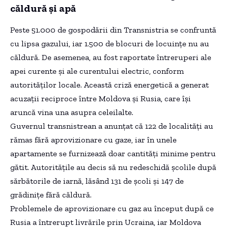
căldură și apă
Peste 51.000 de gospodării din Transnistria se confruntă
cu lipsa gazului, iar 1.500 de blocuri de locuințe nu au
căldură. De asemenea, au fost raportate întreruperi ale
apei curente și ale curentului electric, conform
autorităților locale. Această criză energetică a generat
acuzații reciproce între Moldova și Rusia, care își
aruncă vina una asupra celeilalte.
Guvernul transnistrean a anunțat că 122 de localități au
rămas fără aprovizionare cu gaze, iar în unele
apartamente se furnizează doar cantități minime pentru
gătit. Autoritățile au decis să nu redeschidă școlile după
sărbătorile de iarnă, lăsând 131 de școli și 147 de
grădinițe fără căldură.
Problemele de aprovizionare cu gaz au început după ce
Rusia a întrerupt livrările prin Ucraina, iar Moldova