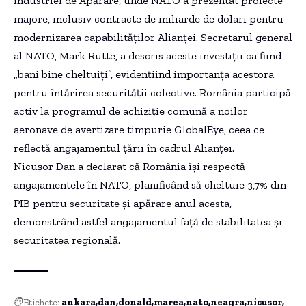
Industriei de Apărare, unde NATO a prezentat proiecte
majore, inclusiv contracte de miliarde de dolari pentru
modernizarea capabilităților Alianței. Secretarul general
al NATO, Mark Rutte, a descris aceste investiții ca fiind
„bani bine cheltuiți”, evidențiind importanța acestora
pentru întărirea securității colective. România participă
activ la programul de achiziție comună a noilor
aeronave de avertizare timpurie GlobalEye, ceea ce
reflectă angajamentul țării în cadrul Alianței.
Nicușor Dan a declarat că România își respectă
angajamentele în NATO, planificând să cheltuie 3,7% din
PIB pentru securitate și apărare anul acesta,
demonstrând astfel angajamentul față de stabilitatea și
securitatea regională.
Etichete:
ankara
dan
donald
marea
nato
neagra
nicusor