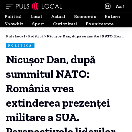
Aa
Politică
Local
Actual
Economic
Extern
Showbiz
Sport
Curiozitati
Evenimente
PulsLocal
>
Politică
>
Nicușor Dan, după summitul NATO: România vrea extinderea prezenței militare a SUA. Perspectivele liderilor Alianței asupra crizei politice din țară
POLITICĂ
Nicușor Dan, după
summitul NATO:
România vrea
extinderea prezenței
militare a SUA.
Perspectivele liderilor