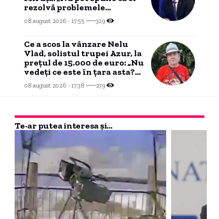
rezolvă problemele
românilor””
08 august 2026 - 17:55
329
Ce a scos la vânzare Nelu
Vlad, solistul trupei Azur, la
prețul de 15.000 de euro: „Nu
vedeți ce este în țara asta?
Nu mai am timp”
08 august 2026 - 17:38
279
Te-ar putea interesa și...