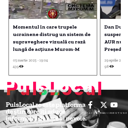
Momentul în care trupele
Dan Dung
ucrainene distrug un sistem de
suspendar
supraveghere vizuală cu rază
AUR nu s-
lungă de acțiune Murom-M
Președint
modalităț
05 martie 2025 - 19:04
29 aprilie 2026
competiț
439
98
PulsLocal
PulsLocal.ro este platforma
de știri care îți aduce
FACEBOOK
Twitter
YOUTUBE
informația de care ai nevoie.