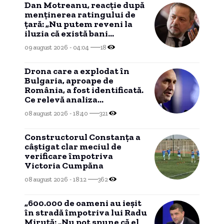
Dan Motreanu, reacție după
menținerea ratingului de
țară: „Nu putem reveni la
iluzia că există bani
nelimitați”
09 august 2026 - 04:04
18
Drona care a explodat în
Bulgaria, aproape de
România, a fost identificată.
Ce relevă analiza
preliminară a epavei
08 august 2026 - 18:40
321
Constructorul Constanța a
câștigat clar meciul de
verificare împotriva
Victoria Cumpăna
08 august 2026 - 18:12
362
„600.000 de oameni au ieșit
în stradă împotriva lui Radu
Miruță: „Nu pot spune că el