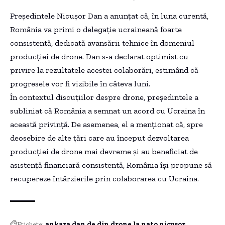
Președintele Nicușor Dan a anunțat că, în luna curentă,
România va primi o delegație ucraineană foarte
consistentă, dedicată avansării tehnice în domeniul
producției de drone. Dan s-a declarat optimist cu
privire la rezultatele acestei colaborări, estimând că
progresele vor fi vizibile în câteva luni.
În contextul discuțiilor despre drone, președintele a
subliniat că România a semnat un acord cu Ucraina în
această privință. De asemenea, el a menționat că, spre
deosebire de alte țări care au început dezvoltarea
producției de drone mai devreme și au beneficiat de
asistență financiară consistentă, România își propune să
recupereze întârzierile prin colaborarea cu Ucraina.
Etichete:
ankara
dan
de
din
drone
la
nato
nicusor