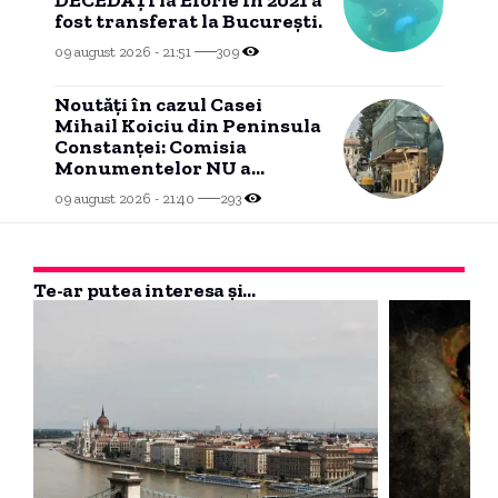
fost transferat la București.
09 august 2026 - 21:51
309
Noutăți în cazul Casei
Mihail Koiciu din Peninsula
Constanței: Comisia
Monumentelor NU a
aprobat modificările.
09 august 2026 - 21:40
293
Te-ar putea interesa și...