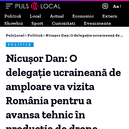
Aa
Politică
Local
Actual
Economic
Extern
Showbiz
Sport
Curiozitati
Evenimente
PulsLocal
>
Politică
>
Nicuşor Dan: O delegaţie ucraineană de amploare va vizita România pentru a avansa tehnic în producția de drone
POLITICĂ
Nicuşor Dan: O
delegaţie ucraineană de
amploare va vizita
România pentru a
avansa tehnic în
producția de drone