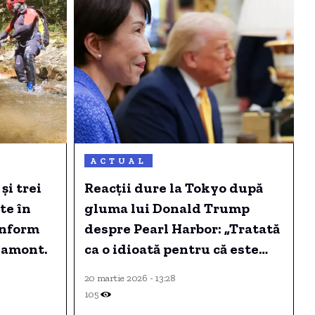
ACTUAL
și trei
Reacții dure la Tokyo după
te în
gluma lui Donald Trump
onform
despre Pearl Harbor: „Tratată
vamont.
ca o idioată pentru că este
femeie”
20 martie 2026 - 13:28
105