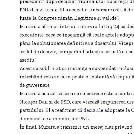
precedent” după decizia Tribunalului București d
PNL din 21 iunie. El a acuzat o „încercare ostilă de 
luate la Congres rămân „legitime și valide”.
Muraru a afirmat într-un interviu la Digi24 că deci
executorie, ceea ce înseamnă că toate actele adop
până la soluționarea definitivă a dosarului. Vicep
astfel de decizie, comparând situația actuală cu ce
asediu”.
Acesta a subliniat că instanța a suspendat inclusi
întrebând retoric cum poate o instanță să impună 
de guvernare.
Muraru a acuzat că ceea ce se petrece este o conti
Nicușor Dan și de PSD, care vizează impunerea u
partidului. El a reafirmat că deciziile adoptate la
democratice a membrilor PNL.
În final, Muraru a transmis un mesaj clar privind 