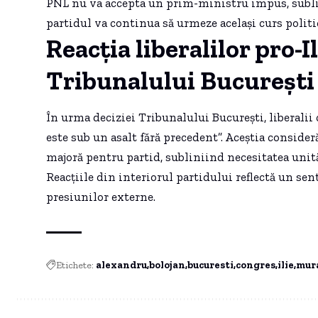
PNL nu va accepta un prim-ministru impus, sublin
partidul va continua să urmeze același curs politi
Reacția liberalilor pro-I
Tribunalului București
În urma deciziei Tribunalului București, liberalii c
este sub un asalt fără precedent”. Aceștia consider
majoră pentru partid, subliniind necesitatea unități
Reacțiile din interiorul partidului reflectă un se
presiunilor externe.
Etichete:
alexandru
bolojan
bucuresti
congres
ilie
mur