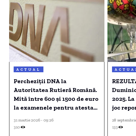
ACTUAL
ACTUA
Percheziții DNA la
REZULT
Autoritatea Rutieră Română.
Duminic
Mită între 600 și 1500 de euro
2025. La
la examenele pentru atestat
joc repo
profesional de șofer (surse)
euro.
31 martie 2026 - 09:26
28 septembrie
310
133