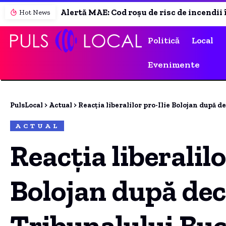
Alertă MAE: Cod roșu de risc de incendii în Valencia. Recomandările autorităților competente
Hot News
Politică
Local
Evenimente
PulsLocal
>
Actual
>
Reacția liberalilor pro-Ilie Bolojan după deci
ACTUAL
Reacția liberalilo
Bolojan după dec
Tribunalului Buc