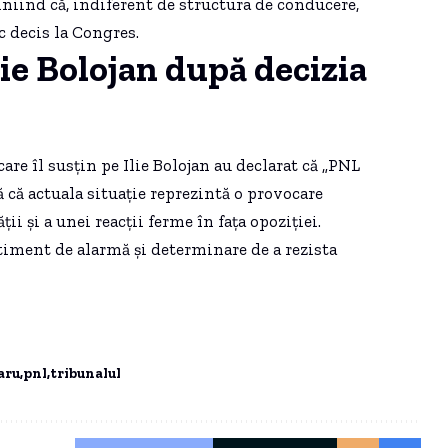
iind că, indiferent de structura de conducere,
c decis la Congres.
lie Bolojan după decizia
are îl susțin pe Ilie Bolojan au declarat că „PNL
ă că actuala situație reprezintă o provocare
i și a unei reacții ferme în fața opoziției.
ntiment de alarmă și determinare de a rezista
aru
pnl
tribunalul