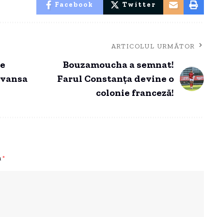
Facebook
Twitter
ARTICOLUL URMĂTOR
de
Bouzamoucha a semnat!
avansa
Farul Constanța devine o
colonie franceză!
u
*