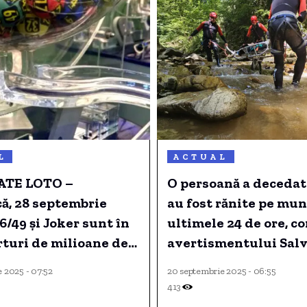
L
ACTUAL
ATE LOTO –
O persoană a decedat 
ă, 28 septembrie
au fost rănite pe mun
 6/49 și Joker sunt în
ultimele 24 de ore, c
rturi de milioane de
avertismentului Sal
 2025 - 07:52
20 septembrie 2025 - 06:55
413