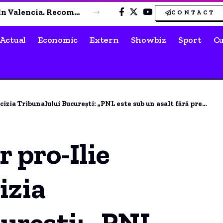
MApN confirmă că radarele nu au detectat drona explodată în Bulgaria, la granița cu România
CONTACT
Actual
Economic
Extern
Showbiz
Sport
Cu
zia Tribunalului București: „PNL este sub un asalt fără precedent”
r pro-Ilie
izia
urești: „PNL