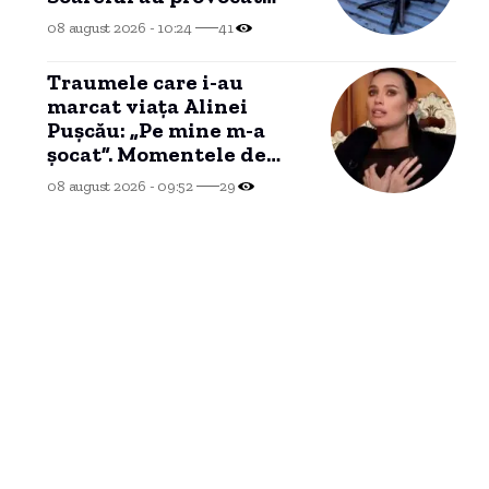
daune. CNAIR: „Au fost
08 august 2026 - 10:24
41
afectate anvelopele și
jantele”
Traumele care i-au
marcat viața Alinei
Pușcău: „Pe mine m-a
șocat”. Momentele de
cumpănă înainte de a
08 august 2026 - 09:52
29
anunța că este grav
bolnavă