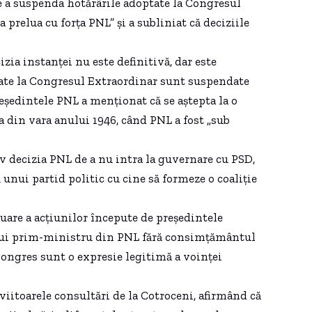
e a suspenda hotărârile adoptate la Congresul
a prelua cu forța PNL” și a subliniat că deciziile
zia instanței nu este definitivă, dar este
tate la Congresul Extraordinar sunt suspendate
reședintele PNL a menționat că se aștepta la o
a din vara anului 1946, când PNL a fost „sub
v decizia PNL de a nu intra la guvernare cu PSD,
unui partid politic cu cine să formeze o coaliție
nuare a acțiunilor începute de președintele
nui prim-ministru din PNL fără consimțământul
 Congres sunt o expresie legitimă a voinței
viitoarele consultări de la Cotroceni, afirmând că