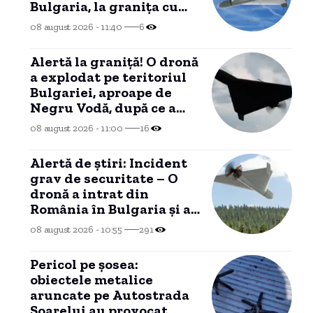
Bulgaria, la granița cu
România
08 august 2026 - 11:40
6
Alertă la graniță! O dronă
a explodat pe teritoriul
Bulgariei, aproape de
Negru Vodă, după ce a
trecut prin România.
08 august 2026 - 11:00
16
Alertă de știri: Incident
grav de securitate – O
dronă a intrat din
România în Bulgaria și a
explodat la 100 de metri
08 august 2026 - 10:55
291
de graniță
Pericol pe șosea:
obiectele metalice
aruncate pe Autostrada
Soarelui au provocat