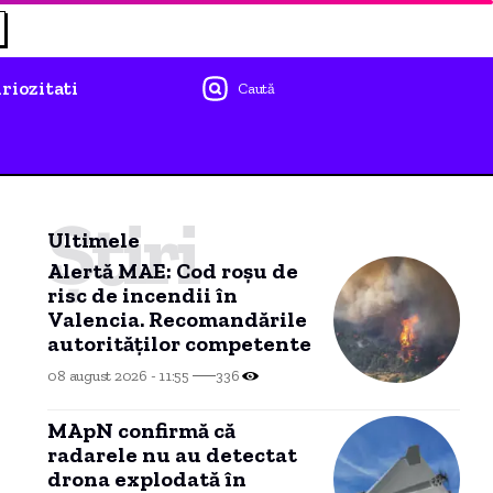
riozitati
Caută
Știri
Ultimele
Alertă MAE: Cod roșu de
risc de incendii în
Valencia. Recomandările
autorităților competente
08 august 2026 - 11:55
336
MApN confirmă că
radarele nu au detectat
drona explodată în