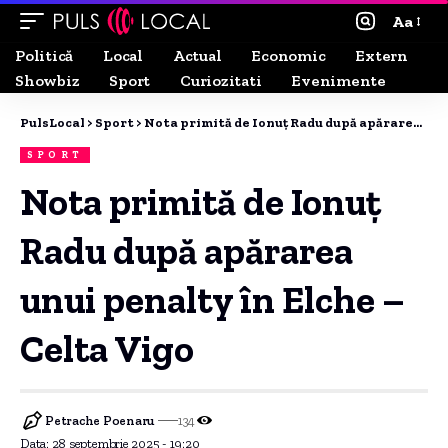
Aa
Politică
Local
Actual
Economic
Extern
Showbiz
Sport
Curiozitati
Evenimente
PulsLocal
>
Sport
>
Nota primită de Ionuț Radu după apărarea unui penalty în Elche – Celta Vigo
SPORT
Nota primită de Ionuț
Radu după apărarea
unui penalty în Elche –
Celta Vigo
Petrache Poenaru
134
Data: 28 septembrie 2025 - 19:20