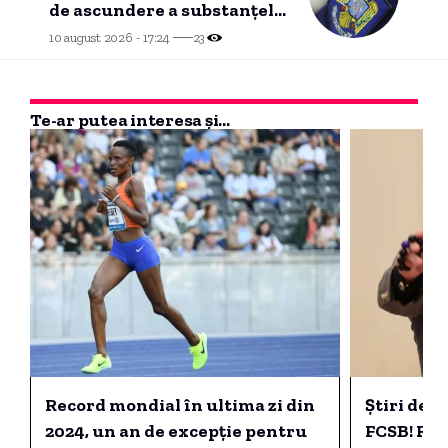
de ascundere a substanțelor
interzise.
10 august 2026 - 17:24
23
Te-ar putea interesa și...
Record mondial în ultima zi din
Știri de u
2024, un an de excepție pentru
FCSB! Reac