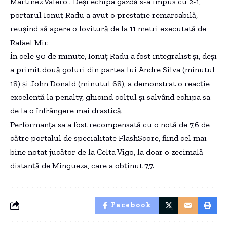
Martinez Valero”. Deși echipa gazdă s-a impus cu 2-1,
portarul Ionuț Radu a avut o prestație remarcabilă,
reușind să apere o lovitură de la 11 metri executată de
Rafael Mir.
În cele 90 de minute, Ionuț Radu a fost integralist și, deși
a primit două goluri din partea lui Andre Silva (minutul
18) și John Donald (minutul 68), a demonstrat o reacție
excelentă la penalty, ghicind colțul și salvând echipa sa
de la o înfrângere mai drastică.
Performanța sa a fost recompensată cu o notă de 7,6 de
către portalul de specialitate FlashScore, fiind cel mai
bine notat jucător de la Celta Vigo, la doar o zecimală
distanță de Mingueza, care a obținut 7,7.
Facebook