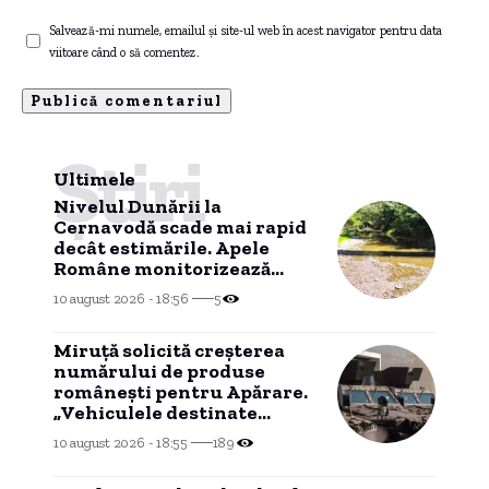
Salvează-mi numele, emailul și site-ul web în acest navigator pentru data
viitoare când o să comentez.
Știri
Ultimele
Nivelul Dunării la
Cernavodă scade mai rapid
decât estimările. Apele
Române monitorizează
situația.
10 august 2026 - 18:56
5
Miruță solicită creșterea
numărului de produse
românești pentru Apărare.
„Vehiculele destinate
Armatei Române au
10 august 2026 - 18:55
189
eticheta «Fabricat în
România»”