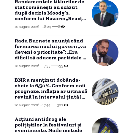
Randamentele titlurilor de
stat românești au scăzut
după decizia Moody’s,
conform lui Nazare: „Reacția
piețelor a fost una
10 august 2026 - 18:24
8
favorabilă”
Radu Burnete anunță când
formarea noului guvern „va
deveni o prioritate”: „Era
dificil să aducem partidele la
masă”
10 august 2026 - 17:55
255
BNR a menținut dobânda-
cheie la 6,50%. Conform noii
prognoze, inflația ar urma să
revină în intervalul țintă la
finalul lui 2027.
10 august 2026 - 17:44
302
Acțiuni antidrog ale
polițiștilor la festivaluri și
evenimente. Noile metode