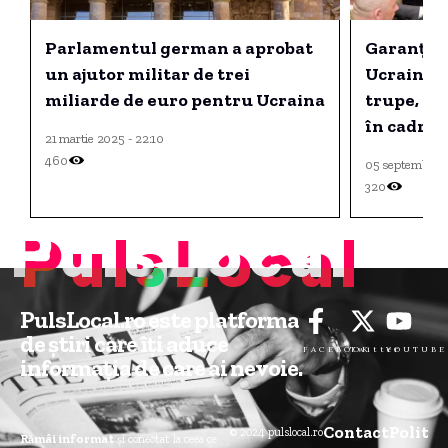
Parlamentul german a aprobat
Garanțiil
un ajutor militar de trei
Ucraina: 
miliarde de euro pentru Ucraina
trupe, iar
în cadrul
21 martie 2025 - 22:10
460
05 septembrie 
320
PulsLocal
PulsLocal.ro este platforma
de știri care îți aduce
FACEBOOK
Twitter
YOUTUBE
informația de care ai nevoie.
Contact
Politic
© 2024 pulslocal.ro
Rămâi informat
și conectat la ceea ce