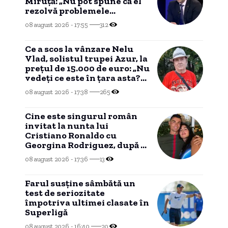
Miruță: „Nu pot spune că el
rezolvă problemele
românilor””
08 august 2026 - 17:55
312
Ce a scos la vânzare Nelu
Vlad, solistul trupei Azur, la
prețul de 15.000 de euro: „Nu
vedeți ce este în țara asta?
Nu mai am timp”
08 august 2026 - 17:38
265
Cine este singurul român
invitat la nunta lui
Cristiano Ronaldo cu
Georgina Rodriguez, după o
legătură de două decenii.
08 august 2026 - 17:36
13
Farul susține sâmbătă un
test de seriozitate
împotriva ultimei clasate în
Superligă
08 august 2026 - 16:40
20