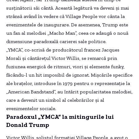
susținătorii săi cântă. Această legătură va deveni și mai
strânsă având în vedere că Village People vor cânta la
evenimentele de inaugurare. De asemenea, Trump este
un fan al melodiei „Macho Man”, ceea ce adaugă o nouă
dimensiune paradoxală carierei sale politice.
„YMCA”, co-scrisă de producătorul francez Jacques
Morali și cântărețul Victor Willis, se remarcă prin
fuziunea energică de ritmuri, viori și elemente funky,
făcându-l un hit imposibil de ignorat. Mișcările specifice
ale brațelor, introduse în 1979 pentru o reprezentație la
„American Bandstand”, au întărit popularitatea melodiei,
care a devenit un simbol al celebrărilor și al
evenimentelor sociale.
Paradoxul „YMCA” la mitingurile lui
Donald Trump
Victor Willis, solistul formației Village People, a avut o