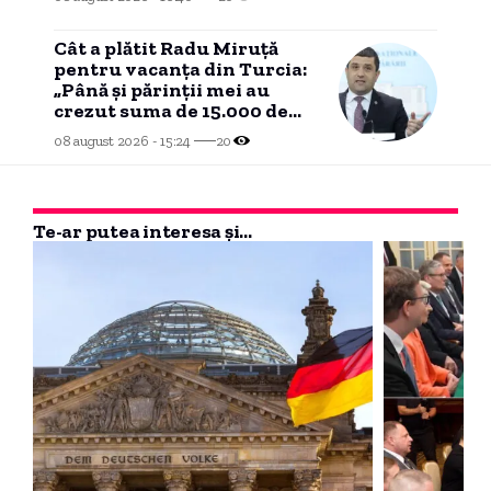
Cât a plătit Radu Miruță
pentru vacanța din Turcia:
„Până și părinții mei au
crezut suma de 15.000 de
euro”
08 august 2026 - 15:24
20
Te-ar putea interesa și...