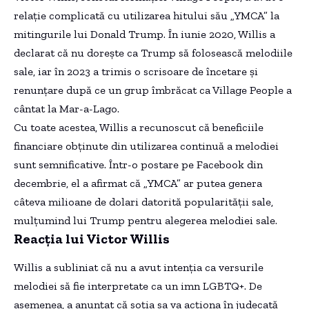
relație complicată cu utilizarea hitului său „YMCA” la
mitingurile lui Donald Trump. În iunie 2020, Willis a
declarat că nu dorește ca Trump să folosească melodiile
sale, iar în 2023 a trimis o scrisoare de încetare și
renunțare după ce un grup îmbrăcat ca Village People a
cântat la Mar-a-Lago.
Cu toate acestea, Willis a recunoscut că beneficiile
financiare obținute din utilizarea continuă a melodiei
sunt semnificative. Într-o postare pe Facebook din
decembrie, el a afirmat că „YMCA” ar putea genera
câteva milioane de dolari datorită popularității sale,
mulțumind lui Trump pentru alegerea melodiei sale.
Reacția lui Victor Willis
Willis a subliniat că nu a avut intenția ca versurile
melodiei să fie interpretate ca un imn LGBTQ+. De
asemenea, a anunțat că soția sa va acționa în judecată