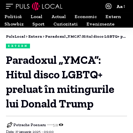
Aa
Politică
Local
Actual
Economic
Extern
Showbiz
Sport
Curiozitati
Evenimente
PulsLocal
>
Extern
>
Paradoxul „YMCA”: Hitul disco LGBTQ+ preluat în mitingurile lui Donald Trump
EXTERN
Paradoxul „YMCA”:
Hitul disco LGBTQ+
preluat în mitingurile
lui Donald Trump
Petrache Poenaru
521
Data: 17 ianuarie 2025 - 09:00