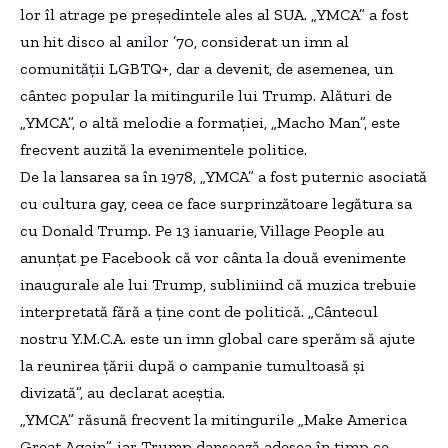
lor îl atrage pe președintele ales al SUA. „YMCA” a fost
un hit disco al anilor ’70, considerat un imn al
comunității LGBTQ+, dar a devenit, de asemenea, un
cântec popular la mitingurile lui Trump. Alături de
„YMCA”, o altă melodie a formației, „Macho Man”, este
frecvent auzită la evenimentele politice.
De la lansarea sa în 1978, „YMCA” a fost puternic asociată
cu cultura gay, ceea ce face surprinzătoare legătura sa
cu Donald Trump. Pe 13 ianuarie, Village People au
anunțat pe Facebook că vor cânta la două evenimente
inaugurale ale lui Trump, subliniind că muzica trebuie
interpretată fără a ține cont de politică. „Cântecul
nostru Y.M.C.A. este un imn global care sperăm să ajute
la reunirea țării după o campanie tumultoasă și
divizată”, au declarat aceștia.
„YMCA” răsună frecvent la mitingurile „Make America
Great Again”, iar Trump dansează adesea în timp ce