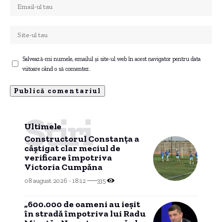
Salvează-mi numele, emailul și site-ul web în acest navigator pentru data
viitoare când o să comentez.
Știri
Ultimele
Constructorul Constanța a
câștigat clar meciul de
verificare împotriva
Victoria Cumpăna
08 august 2026 - 18:12
335
„600.000 de oameni au ieșit
în stradă împotriva lui Radu