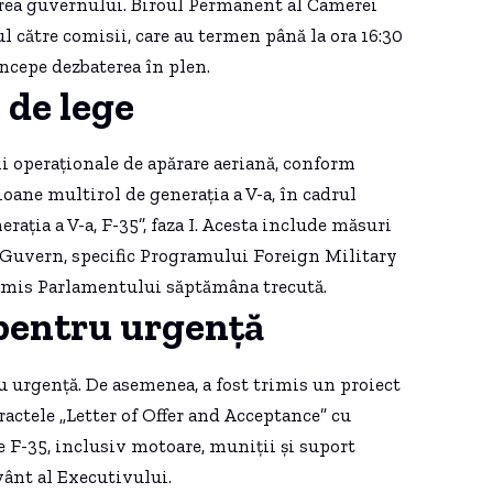
erea guvernului. Biroul Permanent al Camerei
l către comisii, care au termen până la ora 16:30
ncepe dezbaterea în plen.
 de lege
ții operaționale de apărare aeriană, conform
ioane multirol de generația a V-a, în cadrul
ația a V-a, F-35”, faza I. Acesta include măsuri
a Guvern, specific Programului Foreign Military
ansmis Parlamentului săptămâna trecută.
 pentru urgență
 cu urgență. De asemenea, a fost trimis un proiect
actele „Letter of Offer and Acceptance” cu
 F-35, inclusiv motoare, muniții și suport
vânt al Executivului.