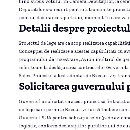
fiind supus votului în Camera Deputaților, la cer
Deputaților s-a reunit pentru a transmite proiectu
pentru elaborarea raportului, moment în care va î
Detalii despre proiectul
Proiectul de lege are ca scop realizarea capabilită
Concepției de realizare a acestei capabilități cu av
programului de înzestrare „Avion multirol de gener
referitoare la desfășurarea contractelor Guvern l
Sales. Proiectul a fost adoptat de Executiv și tr
Solicitarea guvernului
Guvernul a solicitat ca acest proiect să fie tratat
de lege care permite Executivului să încheie contr
Guvernul SUA pentru achiziția celor 32 de avioane
logistic, conform declarațiilor purtătorului de cu