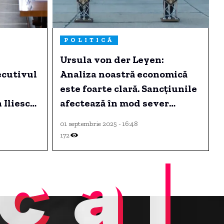
POLITICĂ
Ursula von der Leyen:
ecutivul
Analiza noastră economică
este foarte clară. Sancţiunile
 Iliescu
afectează în mod sever
nal.
economia Rusiei.
01 septembrie 2025 - 16:48
172
cal