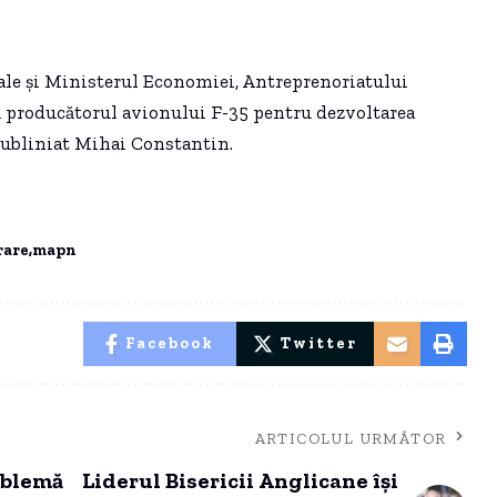
nale și Ministerul Economiei, Antreprenoriatului
u producătorul avionului F-35 pentru dezvoltarea
subliniat Mihai Constantin.
rare
mapn
Facebook
Twitter
ARTICOLUL URMĂTOR
oblemă
Liderul Bisericii Anglicane își