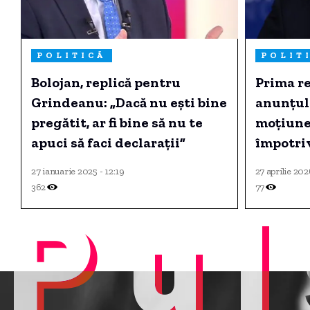
POLITICĂ
POLIT
Bolojan, replică pentru
Prima r
Grindeanu: „Dacă nu ești bine
anunțul
pregătit, ar fi bine să nu te
moțiune
apuci să faci declarații”
împotri
Bolojan
27 ianuarie 2025 - 12:19
27 aprilie 202
362
77
Pul