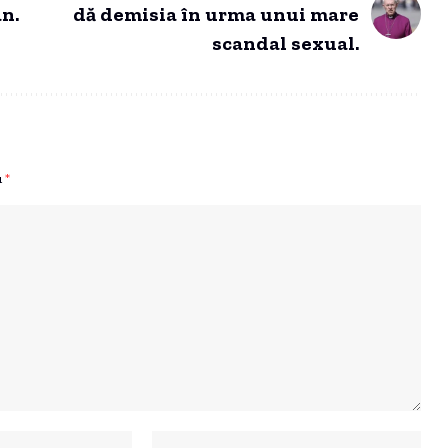
n.
dă demisia în urma unui mare
scandal sexual.
u
*