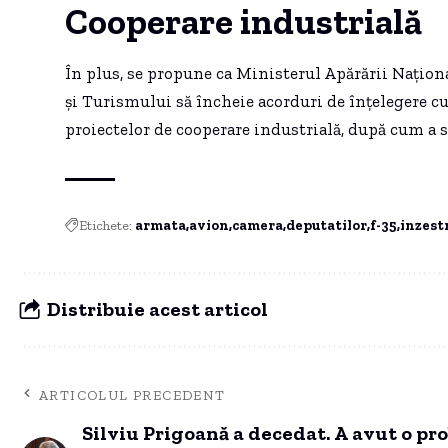
Cooperare industrială
În plus, se propune ca Ministerul Apărării Națio
și Turismului să încheie acorduri de înțelegere c
proiectelor de cooperare industrială, după cum a 
Etichete:
armata
avion
camera
deputatilor
f-35
inzest
Distribuie acest articol
ARTICOLUL PRECEDENT
Silviu Prigoană a decedat. A avut o pr