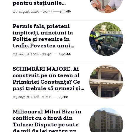
pentru stațiunile
MANGALIEI
06 august 2026 - 00:55
193
Permis fals, prieteni
implicați, minciuni la
Poliție și revenire în
trafic. Povestea unui
șofer arestat la
05 august 2026 - 22:49
340
Constanța.
SCHIMBĂRI MAJORE. Ai
construit pe un teren al
Primăriei Constanța? Ce
pași trebuie să urmezi și
ce costuri implică
05 august 2026 - 21:40
25
Milionarul Mihai Bizu în
conflict cu o firmă din
Tulcea: Dispute pe sute
de mii de lei pentru un