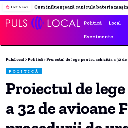
Cum influențează canicula bateria mașinilor electrice și ce riscuri apar dacă automobilul stă ore întregi în soare.
Hot News
Politică
Local
Evenimente
PulsLocal
>
Politică
>
Proiectul de lege pentru achiziția a 32 de avioan
POLITICĂ
Proiectul de lege
a 32 de avioane F
procedurii de urg