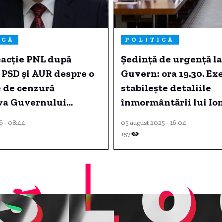
ICĂ
POLITICĂ
eacție PNL după
Ședință de urgență la
 PSD și AUR despre o
Guvern: ora 19.30. Ex
 de cenzură
stabilește detaliile
va Guvernului
înmormântării lui Ion
și ziua de doliu națio
6 - 08:44
05 august 2025 - 16:04
157
sLo