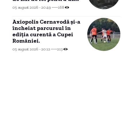
brand imobiliar, blocate
05 august 2026 - 20:49
168
într-un conflict de
competență.
Axiopolis Cernavodă și-a
încheiat parcursul în
ediția curentă a Cupei
României.
05 august 2026 - 20:12
213