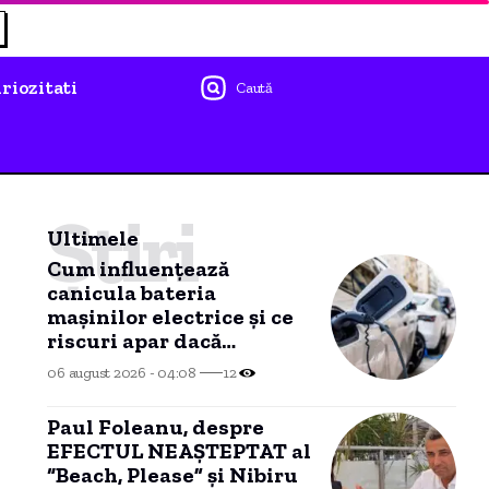
riozitati
Caută
Știri
Ultimele
Cum influențează
canicula bateria
mașinilor electrice și ce
riscuri apar dacă
automobilul stă ore
06 august 2026 - 04:08
12
întregi în soare.
Paul Foleanu, despre
EFECTUL NEAȘTEPTAT al
“Beach, Please” și Nibiru