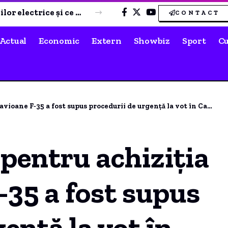
Paul Foleanu, despre EFECTUL NEAȘTEPTAT al “Beach, Please” și Nibiru pentru stațiunile MANGALIEI
CONTACT
Actual
Economic
Extern
Showbiz
Sport
Cu
e F-35 a fost supus procedurii de urgență la vot în Camera Deputaților.
 pentru achiziția
-35 a fost supus
ență la vot în