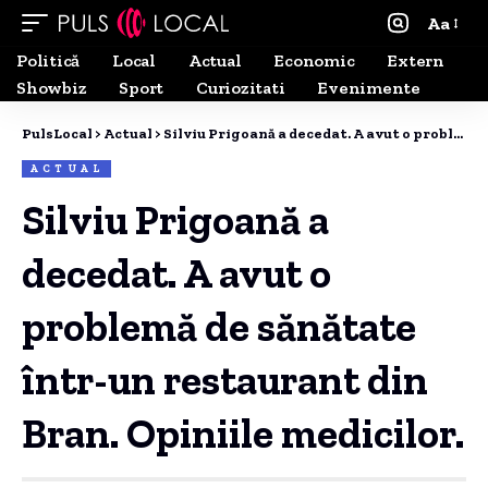
Aa
Politică
Local
Actual
Economic
Extern
Showbiz
Sport
Curiozitati
Evenimente
PulsLocal
>
Actual
>
Silviu Prigoană a decedat. A avut o problemă de sănătate într-un restaurant din Bran. Opiniile medicilor.
ACTUAL
Silviu Prigoană a
decedat. A avut o
problemă de sănătate
într-un restaurant din
Bran. Opiniile medicilor.