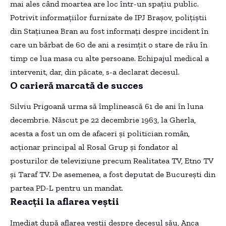
mai ales când moartea are loc într-un spațiu public.
Potrivit informațiilor furnizate de IPJ Brașov, polițiștii
din Stațiunea Bran au fost informați despre incident în
care un bărbat de 60 de ani a resimțit o stare de rău în
timp ce lua masa cu alte persoane. Echipajul medical a
intervenit, dar, din păcate, s-a declarat decesul.
O carieră marcată de succes
Silviu Prigoană urma să împlinească 61 de ani în luna
decembrie. Născut pe 22 decembrie 1963, la Gherla,
acesta a fost un om de afaceri și politician român,
acționar principal al Rosal Grup și fondator al
posturilor de televiziune precum Realitatea TV, Etno TV
și Taraf TV. De asemenea, a fost deputat de București din
partea PD-L pentru un mandat.
Reacții la aflarea veștii
Imediat după aflarea veștii despre decesul său, Anca