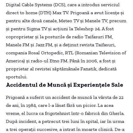
Digital Cable Systems (DCS), care a introdus serviciul
direct to home (DTH) Max TV. Prigoană a avut licențe și
pentru alte două canale, Meteo TV și Manele TV, precum
și pentru Sigma TV și acțiuni la Teleshop 24. A fost
coproprietar și la posturile de radio Taifasuri FM,
Manele FM și Jazz FM, și a deținut revista Taifasuri,
compania Rosal Ortopedic, RTL (Romanian Television of
America) și radio-ul Etno FM. Până în 2006, a fost și
proprietar al revistei săptămânale Fanatik, dedicată
sportului.
Accidentul de Muncă și Experiențele Sale
Prigoană a suferit un accident de muncă la vârsta de 22
de ani, în 1984, care l-a lăsat fără un picior. La acea
vreme, el lucra ca frigotehnist într-o fabrică din Gherla.
După incident, a petrecut trei luni în spital, iar în urma
a trei operații succesive, a intrat în moarte clinică. De-a