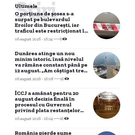
Știri
Ultimele
O porțiune de șosea s-a
surpat pe bulevardul
Eroilor din București, iar
traficul este restricționat în
zonă.
06 august 2026 - 16:24
6
Dunărea atinge un nou
minim istoric, însă nivelul
va rămâne constant până pe
12 august. „Am câştigat trei-
patru zile”
06 august 2026 - 16:08
16
ÎCCJ a amânat pentru 20
august decizia finală în
procesul cu Guvernul
privind plata restanțelor
salariale ale magistraților
06 august 2026 - 16:04
16
România pierde sume