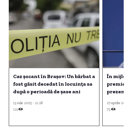
Caz șocant în Brașov: Un bărbat a
În mijlocu
fost găsit decedat în locuința sa
premierul 
după o perioadă de șase ani
prezent l
13 iulie 2025 - 11:28
27 aprilie 2026 
121
75