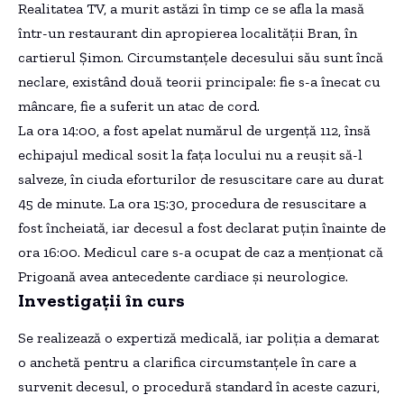
Realitatea TV, a murit astăzi în timp ce se afla la masă
într-un restaurant din apropierea localității Bran, în
cartierul Șimon. Circumstanțele decesului său sunt încă
neclare, existând două teorii principale: fie s-a înecat cu
mâncare, fie a suferit un atac de cord.
La ora 14:00, a fost apelat numărul de urgență 112, însă
echipajul medical sosit la fața locului nu a reușit să-l
salveze, în ciuda eforturilor de resuscitare care au durat
45 de minute. La ora 15:30, procedura de resuscitare a
fost încheiată, iar decesul a fost declarat puțin înainte de
ora 16:00. Medicul care s-a ocupat de caz a menționat că
Prigoană avea antecedente cardiace și neurologice.
Investigații în curs
Se realizează o expertiză medicală, iar poliția a demarat
o anchetă pentru a clarifica circumstanțele în care a
survenit decesul, o procedură standard în aceste cazuri,