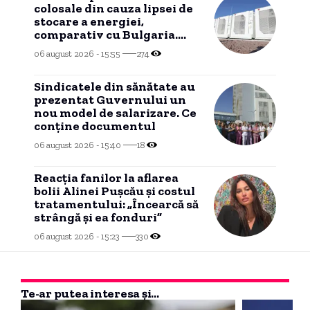
colosale din cauza lipsei de
stocare a energiei,
comparativ cu Bulgaria.
„Miniștrii n-au făcut un
06 august 2026 - 15:55
274
lucru simplu”
Sindicatele din sănătate au
prezentat Guvernului un
nou model de salarizare. Ce
conține documentul
06 august 2026 - 15:40
18
Reacția fanilor la aflarea
bolii Alinei Pușcău și costul
tratamentului: „Încearcă să
strângă și ea fonduri”
06 august 2026 - 15:23
330
Te-ar putea interesa și...