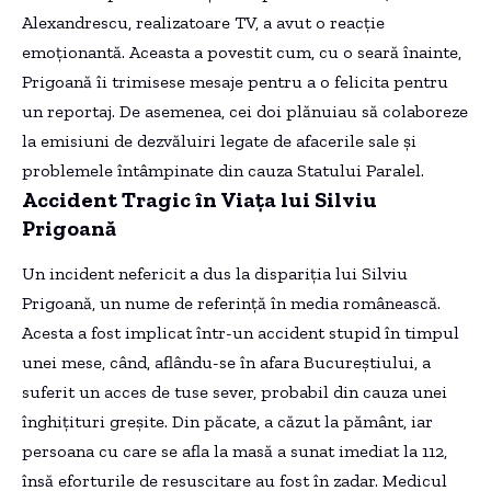
Alexandrescu, realizatoare TV, a avut o reacție
emoționantă. Aceasta a povestit cum, cu o seară înainte,
Prigoană îi trimisese mesaje pentru a o felicita pentru
un reportaj. De asemenea, cei doi plănuiau să colaboreze
la emisiuni de dezvăluiri legate de afacerile sale și
problemele întâmpinate din cauza Statului Paralel.
Accident Tragic în Viața lui Silviu
Prigoană
Un incident nefericit a dus la dispariția lui Silviu
Prigoană, un nume de referință în media românească.
Acesta a fost implicat într-un accident stupid în timpul
unei mese, când, aflându-se în afara Bucureștiului, a
suferit un acces de tuse sever, probabil din cauza unei
înghițituri greșite. Din păcate, a căzut la pământ, iar
persoana cu care se afla la masă a sunat imediat la 112,
însă eforturile de resuscitare au fost în zadar. Medicul